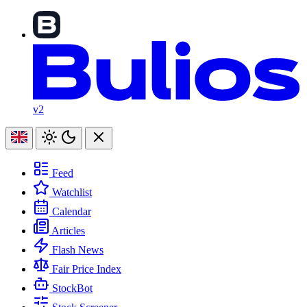
v2
Feed
Watchlist
Calendar
Articles
Flash News
Fair Price Index
StockBot