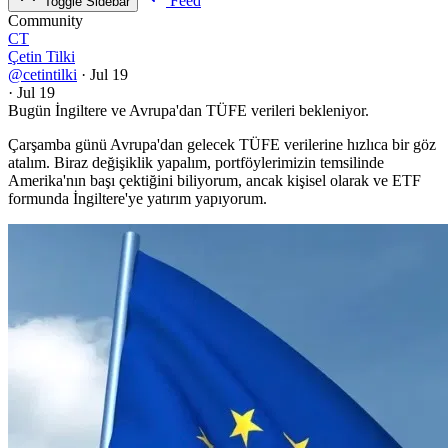
Feed
Toggle Sidebar
Community
CT
Çetin Tilki
@cetintilki
·
Jul 19
·
Jul 19
Bugün İngiltere ve Avrupa'dan TÜFE verileri bekleniyor.
Çarşamba günü Avrupa'dan gelecek TÜFE verilerine hızlıca bir göz
atalım. Biraz değişiklik yapalım, portföylerimizin temsilinde
Amerika'nın başı çektiğini biliyorum, ancak kişisel olarak ve ETF
formunda İngiltere'ye yatırım yapıyorum.