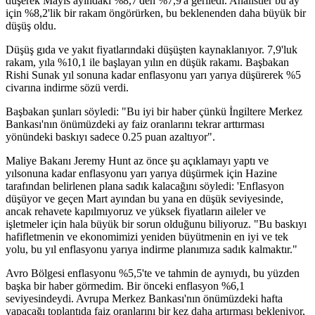
düşerek Mayıs ayındaki %8,7'den %7,9'a geriledi. Analistler bu ay
için %8,2'lik bir rakam öngörürken, bu beklenenden daha büyük bir
düşüş oldu.
Düşüş gıda ve yakıt fiyatlarındaki düşüşten kaynaklanıyor. 7,9'luk
rakam, yıla %10,1 ile başlayan yılın en düşük rakamı. Başbakan
Rishi Sunak yıl sonuna kadar enflasyonu yarı yarıya düşürerek %5
civarına indirme sözü verdi.
Başbakan şunları söyledi: "Bu iyi bir haber çünkü İngiltere Merkez
Bankası'nın önümüzdeki ay faiz oranlarını tekrar arttırması
yönündeki baskıyı sadece 0.25 puan azaltıyor".
Maliye Bakanı Jeremy Hunt az önce şu açıklamayı yaptı ve
yılsonuna kadar enflasyonu yarı yarıya düşürmek için Hazine
tarafından belirlenen plana sadık kalacağını söyledi: 'Enflasyon
düşüyor ve geçen Mart ayından bu yana en düşük seviyesinde,
ancak rehavete kapılmıyoruz ve yüksek fiyatların aileler ve
işletmeler için hala büyük bir sorun olduğunu biliyoruz. "Bu baskıyı
hafifletmenin ve ekonomimizi yeniden büyütmenin en iyi ve tek
yolu, bu yıl enflasyonu yarıya indirme planımıza sadık kalmaktır."
Avro Bölgesi enflasyonu %5,5'te ve tahmin de aynıydı, bu yüzden
başka bir haber görmedim. Bir önceki enflasyon %6,1
seviyesindeydi. Avrupa Merkez Bankası'nın önümüzdeki hafta
yapacağı toplantıda faiz oranlarını bir kez daha artırması bekleniyor,