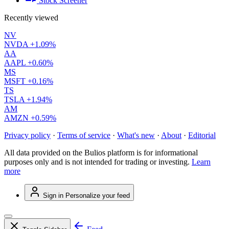
Stock Screener
Recently viewed
NV
NVDA
+1.09%
AA
AAPL
+0.60%
MS
MSFT
+0.16%
TS
TSLA
+1.94%
AM
AMZN
+0.59%
Privacy policy
·
Terms of service
·
What's new
·
About
·
Editorial
All data provided on the Bulios platform is for informational
purposes only and is not intended for trading or investing.
Learn
more
Sign in
Personalize your feed