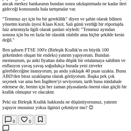
ancak merkez bankasının bundan sonra sıkılaştırmada ne kadar ileri
gideceği konusunda hala tartışmalar var.
"Temmuz ayı için bu bir gereklilik" diyen ve şahin olarak bilinen
yönetim kurulu üyesi Klaas Knot, Salı günü verdiği bir röportajda
faiz artırımıyla ilgili olarak şunları söyledi: "Temmuz ayından
sonrası için bu en fazla bir olasılık olabilir ama hiçbir şekilde kesin
değil."
Ben şahsen FTSE 100'e (Birleşik Krallık'ın en büyük 100
şirketinden oluşan bir endeks) yatırım yapıyorum. Bundan
memnunum, şu anki fiyattan daha düşük bir ortalamaya sahibim ve
enflasyon yavaş yavaş soğudukça burada yeni zirveler
görebileceğine inanıyorum, şu anda yaklaşık 40 puan uzakta. Bunu
ABD'den biraz uzaklaşma olarak görüyorum. Başka pek çok
seçenek var ama ben İngiltere'yi seviyorum, tarih buna müdahale
edemese de, benim için her zaman piyasalarda önemi olan güçlü bir
krallık olmuştur ve olacaktır.
Peki siz Birleşik Krallık hakkında ne düşünüyorsunuz, yatırım
yapıyor musunuz yoksa ilginizi çekmiyor mu? 😊
0
0