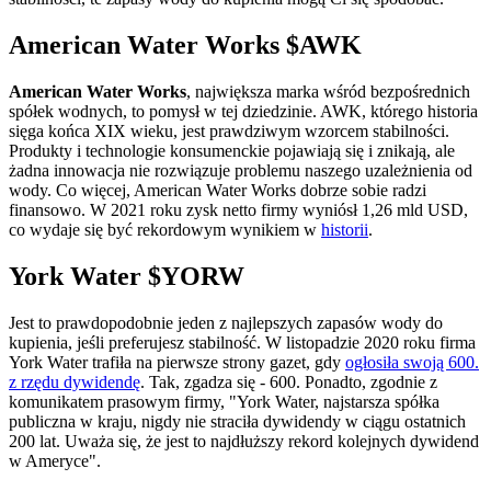
American Water Works
$AWK
American Water Works
, największa marka wśród bezpośrednich
spółek wodnych, to pomysł w tej dziedzinie. AWK, którego historia
sięga końca XIX wieku, jest prawdziwym wzorcem stabilności.
Produkty i technologie konsumenckie pojawiają się i znikają, ale
żadna innowacja nie rozwiązuje problemu naszego uzależnienia od
wody. Co więcej, American Water Works dobrze sobie radzi
finansowo. W 2021 roku zysk netto firmy wyniósł 1,26 mld USD,
co wydaje się być rekordowym wynikiem w
historii
.
York Water
$YORW
Jest to prawdopodobnie jeden z najlepszych zapasów wody do
kupienia, jeśli preferujesz stabilność. W listopadzie 2020 roku firma
York Water trafiła na pierwsze strony gazet, gdy
ogłosiła swoją 600.
z rzędu dywidendę
. Tak, zgadza się - 600. Ponadto, zgodnie z
komunikatem prasowym firmy, "York Water, najstarsza spółka
publiczna w kraju, nigdy nie straciła dywidendy w ciągu ostatnich
200 lat. Uważa się, że jest to najdłuższy rekord kolejnych dywidend
w Ameryce".