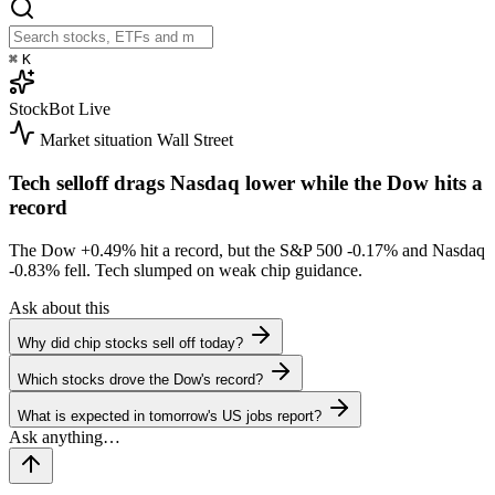
⌘
K
StockBot
Live
Market situation
Wall Street
Tech selloff drags Nasdaq lower while the Dow hits a
record
The Dow
+0.49%
hit a record, but the S&P 500
-0.17%
and Nasdaq
-0.83%
fell. Tech slumped on weak chip guidance.
Ask about this
Why did chip stocks sell off today?
Which stocks drove the Dow's record?
What is expected in tomorrow's US jobs report?