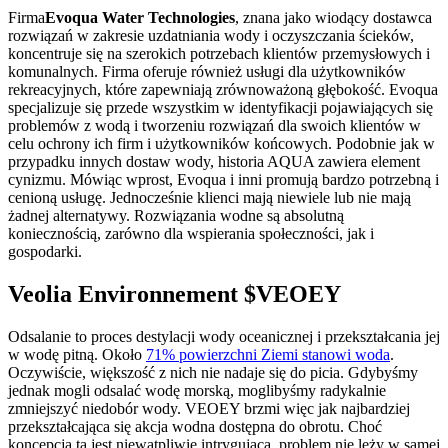
Firma
Evoqua Water Technologies
, znana jako wiodący dostawca
rozwiązań w zakresie uzdatniania wody i oczyszczania ścieków,
koncentruje się na szerokich potrzebach klientów przemysłowych i
komunalnych. Firma oferuje również usługi dla użytkowników
rekreacyjnych, które zapewniają zrównoważoną głębokość. Evoqua
specjalizuje się przede wszystkim w identyfikacji pojawiających się
problemów z wodą i tworzeniu rozwiązań dla swoich klientów w
celu ochrony ich firm i użytkowników końcowych. Podobnie jak w
przypadku innych dostaw wody, historia AQUA zawiera element
cynizmu. Mówiąc wprost, Evoqua i inni promują bardzo potrzebną i
cenioną usługę. Jednocześnie klienci mają niewiele lub nie mają
żadnej alternatywy. Rozwiązania wodne są absolutną
koniecznością, zarówno dla wspierania społeczności, jak i
gospodarki.
Veolia Environnement $VEOEY
Odsalanie to proces destylacji wody oceanicznej i przekształcania jej
w wodę pitną. Około
71% powierzchni Ziemi stanowi woda
.
Oczywiście, większość z nich nie nadaje się do picia. Gdybyśmy
jednak mogli odsalać wodę morską, moglibyśmy radykalnie
zmniejszyć niedobór wody. VEOEY brzmi więc jak najbardziej
przekształcająca się akcja wodna dostępna do obrotu. Choć
koncepcja ta jest niewątpliwie intrygująca, problem nie leży w samej