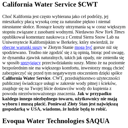
California Water Service
$CWT
Choć Kalifornia jest często wybierana jako cel podróży, jej
mieszkańcy płacą wysoką cenę za naturalne piękno i niemal
nieustanne słońce. Rosnące koszty utrzymania są w coraz większym
stopniu związane z zasobami wodnymi. Niedawno
New York Times
opublikował komentarz naukowca z Central Sierra Snow Lab na
Uniwersytecie Kalifornijskim w Berkeley, który stwierdził, że
obecne warunki suszy
w Złotym Stanie
mogą być
gorsze niż się
spodziewano. Trudno nie zgodzić się z tą opinią, biorąc pod uwagę,
że dynamika zjawisk naturalnych, takich jak opady, nie zmieniła się
w sposób
sprzyjający
przeciwdziałaniu suszy. Mimo że na poziomie
bezpośrednim nie ma większego komfortu, inwestorzy mogą chcieć
zabezpieczyć się przed tym negatywnym otoczeniem dzięki spółce
California Water Service
. CWT, przedsiębiorstwo użyteczności
publicznej świadczące usługi w zakresie wody pitnej i ścieków,
znajduje się na Twojej liście dostawców wody do kupienia z
powodu niezrównoważonego znaczenia.
Jak w przypadku
każdego innego niezbędnego towaru, użytkownicy nie mają
wyboru i muszą płacić. Ponieważ Złoty Stan jest największą
gospodarką w USA, wiadomo, że ludzie będą to robić.
Evoqua Water Technologies
$AQUA