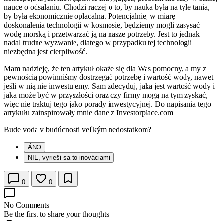
nauce o odsalaniu. Chodzi raczej o to, by nauka była na tyle tania,
by była ekonomicznie opłacalna. Potencjalnie, w miarę
doskonalenia technologii w kosmosie, będziemy mogli zasysać
wodę morską i przetwarzać ją na nasze potrzeby. Jest to jednak
nadal trudne wyzwanie, dlatego w przypadku tej technologii
niezbędna jest cierpliwość.
Mam nadzieję, że ten artykuł okaże się dla Was pomocny, a my z
pewnością powinniśmy dostrzegać potrzebę i wartość wody, nawet
jeśli w nią nie inwestujemy. Sam zdecyduj, jaka jest wartość wody i
jaka może być w przyszłości oraz czy firmy mogą na tym zyskać,
więc nie traktuj tego jako porady inwestycyjnej. Do napisania tego
artykułu zainspirowały mnie dane z Investorplace.com
Bude voda v budúcnosti veľkým nedostatkom?
ÁNO
NIE, vyrieši sa to inováciami
0
0
No Comments
Be the first to share your thoughts.