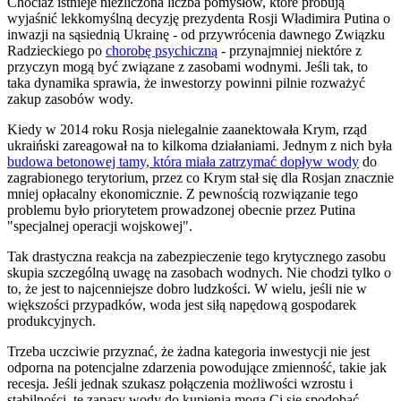
Chociaż istnieje niezliczona liczba pomysłów, które próbują
wyjaśnić lekkomyślną decyzję prezydenta Rosji Władimira Putina o
inwazji na sąsiednią Ukrainę - od przywrócenia dawnego Związku
Radzieckiego po
chorobę psychiczną
- przynajmniej niektóre z
przyczyn mogą być związane z zasobami wodnymi. Jeśli tak, to
taka dynamika sprawia, że inwestorzy powinni pilnie rozważyć
zakup zasobów wody.
Kiedy w 2014 roku Rosja nielegalnie zaanektowała Krym, rząd
ukraiński zareagował na to kilkoma działaniami. Jednym z nich była
budowa betonowej tamy, która miała zatrzymać dopływ wody
do
zagrabionego terytorium, przez co Krym stał się dla Rosjan znacznie
mniej opłacalny ekonomicznie. Z pewnością rozwiązanie tego
problemu było priorytetem prowadzonej obecnie przez Putina
"specjalnej operacji wojskowej".
Tak drastyczna reakcja na zabezpieczenie tego krytycznego zasobu
skupia szczególną uwagę na zasobach wodnych. Nie chodzi tylko o
to, że jest to najcenniejsze dobro ludzkości. W wielu, jeśli nie w
większości przypadków, woda jest siłą napędową gospodarek
produkcyjnych.
Trzeba uczciwie przyznać, że żadna kategoria inwestycji nie jest
odporna na potencjalne zdarzenia powodujące zmienność, takie jak
recesja. Jeśli jednak szukasz połączenia możliwości wzrostu i
stabilności, te zapasy wody do kupienia mogą Ci się spodobać.