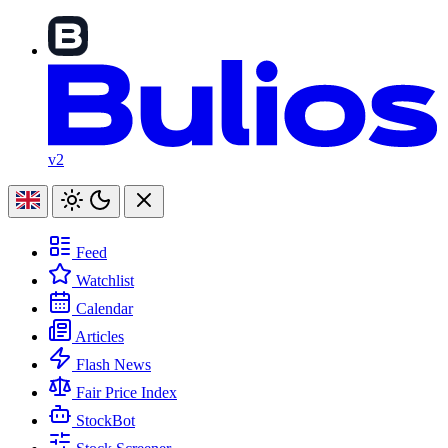
v2
Feed
Watchlist
Calendar
Articles
Flash News
Fair Price Index
StockBot