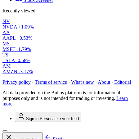
Stock Screener
Recently viewed
NV
NVDA
+1.09%
AA
AAPL
+0.53%
MS
MSFT
-1.79%
TS
TSLA
-0.58%
AM
AMZN
-3.17%
Privacy policy
·
Terms of service
·
What's new
·
About
·
Editorial
All data provided on the Bulios platform is for informational
purposes only and is not intended for trading or investing.
Learn
more
Sign in
Personalize your feed