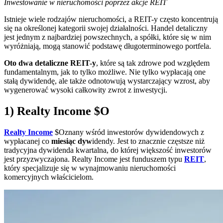
Inwestowanie w nieruchomości poprzez akcje REIT
Istnieje wiele rodzajów nieruchomości, a REIT-y często koncentrują
się na określonej kategorii swojej działalności. Handel detaliczny
jest jednym z najbardziej powszechnych, a spółki, które się w nim
wyróżniają, mogą stanowić podstawę długoterminowego portfela.
Oto dwa detaliczne REIT-y
, które są tak zdrowe pod względem
fundamentalnym, jak to tylko możliwe. Nie tylko wypłacają one
stałą dywidendę, ale także odnotowują wystarczający wzrost, aby
wygenerować wysoki całkowity zwrot z inwestycji.
1) Realty Income
$O
Realty Income
$O
znany wśród inwestorów dywidendowych z
wypłacanej co
miesiąc dyw
idendy. Jest to znacznie częstsze niż
tradycyjna dywidenda kwartalna, do której większość inwestorów
jest przyzwyczajona. Realty Income jest funduszem typu
REIT
,
który specjalizuje się w wynajmowaniu nieruchomości
komercyjnych właścicielom.