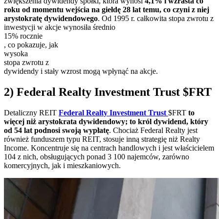
zwiększenia dywidendy spółki, która wynosi
4,1% i wzrasta co
roku od momentu wejścia na giełdę 28 lat temu, co czyni z niej
arystokratę dywidendowego
. Od 1995 r. całkowita stopa zwrotu z
inwestycji w akcje wynosiła średnio
15% rocznie
, co pokazuje, jak
wysoka
stopa zwrotu z
dywidendy i stały wzrost mogą wpłynąć na akcje.
2) Federal Realty Investment Trust
$FRT
Detaliczny REIT
Federal Realty Investment Trust
$FRT
to
więcej niż arystokrata dywidendowy; to król dywidend, który
od 54 lat podnosi swoją wypłatę
. Chociaż Federal Realty jest
również funduszem typu REIT, stosuje inną strategię niż Realty
Income. Koncentruje się na centrach handlowych i jest właścicielem
104 z nich, obsługujących ponad 3 100 najemców, zarówno
komercyjnych, jak i mieszkaniowych.