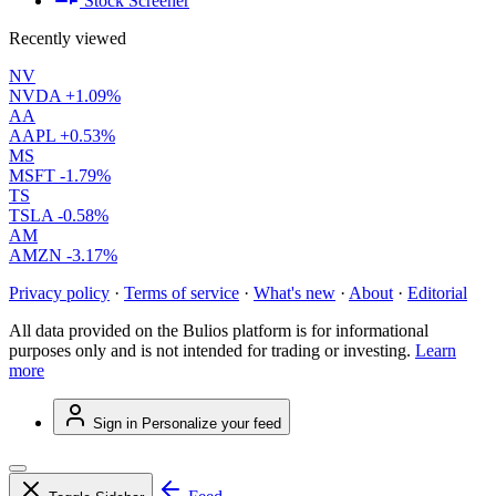
Stock Screener
Recently viewed
NV
NVDA
+1.09%
AA
AAPL
+0.53%
MS
MSFT
-1.79%
TS
TSLA
-0.58%
AM
AMZN
-3.17%
Privacy policy
·
Terms of service
·
What's new
·
About
·
Editorial
All data provided on the Bulios platform is for informational
purposes only and is not intended for trading or investing.
Learn
more
Sign in
Personalize your feed