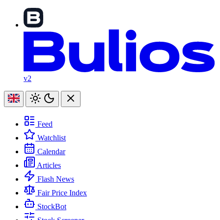
v2
Feed
Watchlist
Calendar
Articles
Flash News
Fair Price Index
StockBot