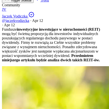
Feed
Toggle Sidebar
Community
JV
Jaczek Vodiczka
@jaczekvodizcka
·
Apr 12
·
Apr 12
Fundusze
inwestycyjne inwestujące w nieruchomości (REIT)
mogą być świetną propozycją dla inwestorów indywidualnych
poszukujących regularnego dochodu pasywnego w postaci
dywidendy. Firmy te rozwiążą za Ciebie wszystkie problemy
związane z wynajmem nieruchomości. Ponadto zdecydowana
większość zysków jest następnie wypłacana akcjonariuszom w
postaci wspomnianych wcześniej dywidend.
Przedmiotem
niniejszego artykułu będzie analiza dwóch takich REIT-ów.