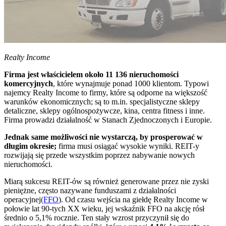
Realty Income
Firma jest właścicielem około 11 136 nieruchomości
komercyjnych
, które wynajmuje ponad 1000 klientom. Typowi
najemcy Realty Income to firmy, które są odporne na większość
warunków ekonomicznych; są to m.in. specjalistyczne sklepy
detaliczne, sklepy ogólnospożywcze, kina, centra fitness i inne.
Firma prowadzi działalność w Stanach Zjednoczonych i Europie.
Jednak same możliwości nie wystarczą, by prosperować w
długim okresie;
firma musi osiągać wysokie wyniki. REIT-y
rozwijają się przede wszystkim poprzez nabywanie nowych
nieruchomości.
Miarą sukcesu REIT-ów są również generowane przez nie zyski
pieniężne, często nazywane funduszami z działalności
operacyjnej
(FFO
). Od czasu wejścia na giełdę Realty Income w
połowie lat 90-tych XX wieku, jej wskaźnik FFO na akcję rósł
średnio o 5,1% rocznie. Ten stały wzrost przyczynił się do