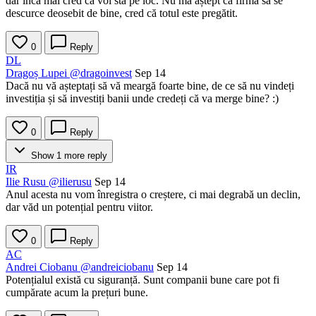
dar încă mai cred că voi sta pe loc. Nu mă aștept ca firma să se
descurce deosebit de bine, cred că totul este pregătit.
0
Reply
DL
Dragoș Lupei
@dragoinvest
Sep 14
Dacă nu vă așteptați să vă meargă foarte bine, de ce să nu vindeți
investiția și să investiți banii unde credeți că va merge bine? :)
0
Reply
Show 1 more reply
IR
Ilie Rusu
@ilierusu
Sep 14
Anul acesta nu vom înregistra o creștere, ci mai degrabă un declin,
dar văd un potențial pentru viitor.
0
Reply
AC
Andrei Ciobanu
@andreiciobanu
Sep 14
Potențialul există cu siguranță. Sunt companii bune care pot fi
cumpărate acum la prețuri bune.