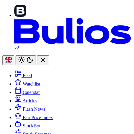
v2
Feed
Watchlist
Calendar
Articles
Flash News
Fair Price Index
StockBot