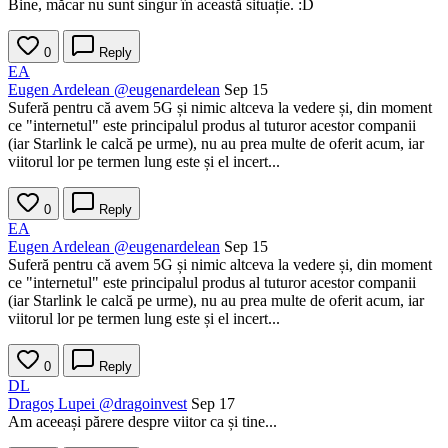
Bine, măcar nu sunt singur în această situație. :D
0
Reply
EA
Eugen Ardelean
@eugenardelean
Sep 15
Suferă pentru că avem 5G și nimic altceva la vedere și, din moment
ce "internetul" este principalul produs al tuturor acestor companii
(iar Starlink le calcă pe urme), nu au prea multe de oferit acum, iar
viitorul lor pe termen lung este și el incert...
0
Reply
EA
Eugen Ardelean
@eugenardelean
Sep 15
Suferă pentru că avem 5G și nimic altceva la vedere și, din moment
ce "internetul" este principalul produs al tuturor acestor companii
(iar Starlink le calcă pe urme), nu au prea multe de oferit acum, iar
viitorul lor pe termen lung este și el incert...
0
Reply
DL
Dragoș Lupei
@dragoinvest
Sep 17
Am aceeași părere despre viitor ca și tine...