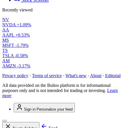
Stock Screener
Recently viewed
NV
NVDA
+1.09%
AA
AAPL
+0.53%
MS
MSFT
-1.79%
TS
TSLA
-0.58%
AM
AMZN
-3.17%
Privacy policy
·
Terms of service
·
What's new
·
About
·
Editorial
All data provided on the Bulios platform is for informational
purposes only and is not intended for trading or investing.
Learn
more
Sign in
Personalize your feed