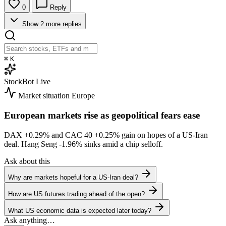
0
Reply
Show 2 more replies
⌘
K
StockBot
Live
Market situation
Europe
European markets rise as geopolitical fears ease
DAX
+0.29%
and CAC 40
+0.25%
gain on hopes of a US-Iran
deal. Hang Seng
-1.96%
sinks amid a chip selloff.
Ask about this
Why are markets hopeful for a US-Iran deal?
How are US futures trading ahead of the open?
What US economic data is expected later today?