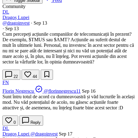
Feed
Toggle Sidebar
Community
DL
Dragoș Lupei
@dragoinvest
·
Sep 13
·
Sep 13
Cum percepeți acțiunile companiilor de telecomunicații în prezent?
De exemplu,
$TMUS
sau
$AMT
? Acțiunile au suferit destul de
mult în ultimele luni. Personal, nu investesc în acest sector pentru că
nu mi se pare atât de interesant și nici nu văd un potențial atât de
mare acolo și, în plus, nu îl înțeleg. Pot reveni acțiunile din acest
sector la vârfurile lor, în opinia dumneavoastră?
22
44
FN
Florin Negrescu
@florinnegrescu11
Sep 16
Sunt întru totul de acord cu dumneavoastră și văd lucrurile în același
mod. Nu văd potențialul de acolo, nu găsesc acțiunile foarte
atractive și, de asemenea, nu înțeleg foarte bine acest sector :D
0
Reply
DL
Dragoș Lupei
@dragoinvest
Sep 17