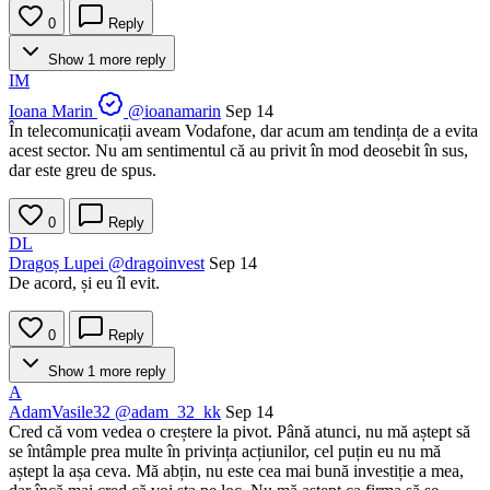
0
Reply
Show 1 more reply
IM
Ioana Marin
@ioanamarin
Sep 14
În telecomunicații aveam Vodafone, dar acum am tendința de a evita
acest sector. Nu am sentimentul că au privit în mod deosebit în sus,
dar este greu de spus.
0
Reply
DL
Dragoș Lupei
@dragoinvest
Sep 14
De acord, și eu îl evit.
0
Reply
Show 1 more reply
A
AdamVasile32
@adam_32_kk
Sep 14
Cred că vom vedea o creștere la pivot. Până atunci, nu mă aștept să
se întâmple prea multe în privința acțiunilor, cel puțin eu nu mă
aștept la așa ceva. Mă abțin, nu este cea mai bună investiție a mea,