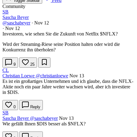
Feed
Toggle Sidebar
Community
SB
Sascha Beyer
@saschabeyer
·
Nov 12
·
Nov 12
Investoren, wie sehen Sie die Zukunft von Netflix
$NFLX
?
Wird der Streaming-Riese seine Position halten oder wird die
Konkurrenz ihn überholen?
9
25
CL
Christian Loewe
@christianloewe
Nov 13
Es ist ein großartiges Unternehmen und ich glaube, dass die NFLX-
Aktie noch ein paar Jahre weiter wachsen wird, aber ich investiere
in
$DIS
.
0
Reply
SB
Sascha Beyer
@saschabeyer
Nov 13
Wie gefällt Ihnen
$DIS
besser als
$NFLX
?