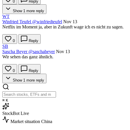
0
Reply
Show 1 more reply
WT
Winfried Teufel
@winfriedteufel
Nov 13
Netflix im Moment ja, aber in Zukunft wage ich es nicht zu sagen.
0
Reply
SB
Sascha Beyer
@saschabeyer
Nov 13
Wir sehen das ganz ähnlich.
0
Reply
Show 1 more reply
⌘
K
StockBot
Live
Market situation
China