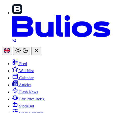
v2
Feed
Watchlist
Calendar
Articles
Flash News
Fair Price Index
StockBot