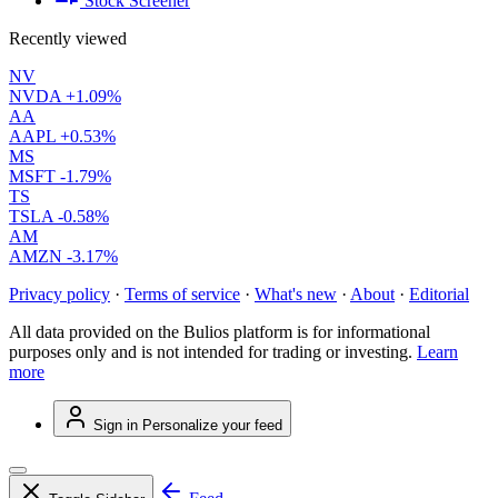
Stock Screener
Recently viewed
NV
NVDA
+1.09%
AA
AAPL
+0.53%
MS
MSFT
-1.79%
TS
TSLA
-0.58%
AM
AMZN
-3.17%
Privacy policy
·
Terms of service
·
What's new
·
About
·
Editorial
All data provided on the Bulios platform is for informational
purposes only and is not intended for trading or investing.
Learn
more
Sign in
Personalize your feed