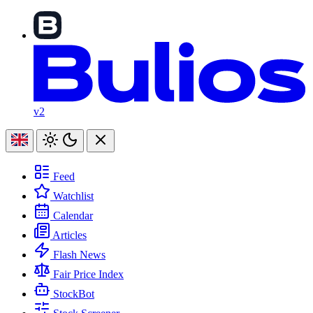
v2
Feed
Watchlist
Calendar
Articles
Flash News
Fair Price Index
StockBot