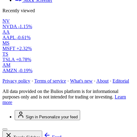
Stock Screener
Recently viewed
NV
NVDA
-1.15%
AA
AAPL
-0.61%
MS
MSFT
+2.32%
TS
TSLA
+0.78%
AM
AMZN
-0.19%
Privacy policy
·
Terms of service
·
What's new
·
About
·
Editorial
All data provided on the Bulios platform is for informational
purposes only and is not intended for trading or investing.
Learn
more
Sign in
Personalize your feed