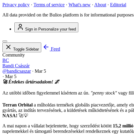
Privacy policy
·
Terms of service
·
What's new
·
About
·
Editorial
All data provided on the Bulios platform is for informational purposes
Sign in
Personalize your feed
Feed
Toggle Sidebar
Community
BC
Bandi Császár
@bandicsaszar
·
Mar 5
·
Mar 5
🚀 Érdekes űrtársadalom! 🌌
Az utóbbi időben figyelemmel kísértem az ún.
"penny stock"
vagy fil
Terran Orbital
a műholdas termékek globális piacvezetője, amely els
gyártás, az indítás tervezésének, a küldetések működtetésének és a p
NASA!
🚀💡
A mai napon a vállalat bejelentette, hogy szerződést kötött
15,2 millió
napelemekkel és támogató berendezésekkel rendelkeznek egy kutatól