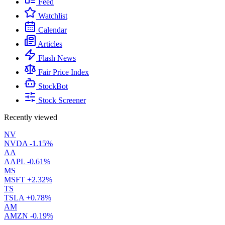
Feed
Watchlist
Calendar
Articles
Flash News
Fair Price Index
StockBot
Stock Screener
Recently viewed
NV
NVDA
-1.15%
AA
AAPL
-0.61%
MS
MSFT
+2.32%
TS
TSLA
+0.78%
AM
AMZN
-0.19%