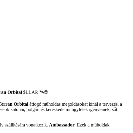
ran Orbital
$LLAP
. 🛰️🌐
Terran Orbital
átfogó műholdas megoldásokat kínál a tervezés, a
sebb katonai, polgári és kereskedelmi ügyfelek igényeinek, sőt
y szállítására vonatkozik.
Ambassador
. Ezek a műholdak