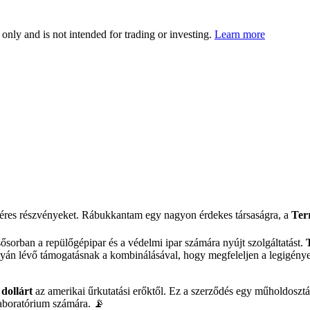
 only and is not intended for trading or investing.
Learn more
léres részvényeket. Rábukkantam egy nagyon érdekes társaságra, a
Ter
ősorban a repülőgépipar és a védelmi ipar számára nyújt szolgáltatást.
ályán lévő támogatásnak a kombinálásával, hogy megfeleljen a legigénye
 dollárt
az amerikai űrkutatási erőktől. Ez a szerződés egy műholdosztál
aboratórium számára. 📡