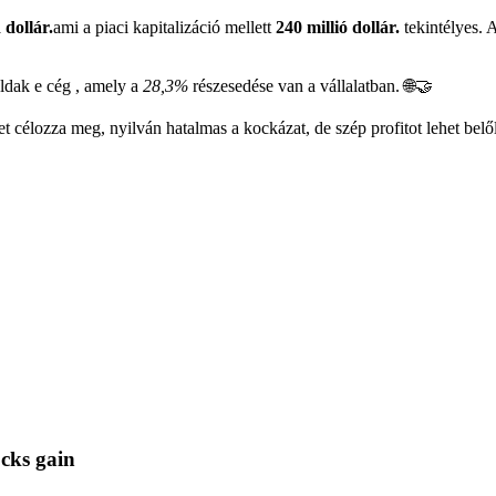
 dollár.
ami a piaci kapitalizáció mellett
240 millió dollár.
tekintélyes. 
ak e cég , amely a
28,3%
részesedése van a vállalatban. 🌐🤝
t célozza meg, nyilván hatalmas a kockázat, de szép profitot lehet bel
cks gain