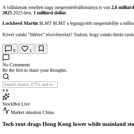
A vállalatnak emellett nagy megrendelésállománya is van
2,6 milliárd
2025
2025-ben.
1 milliárd dollár
.
Lockheed Martin
$LMT $LMT a legnagyobb megrendelője a műhold
Követ valaki "filléres" részvényeket? Tudom, hogy valaki direkt ezeke
0
1
No Comments
Be the first to share your thoughts.
⌘
K
StockBot
Live
Market situation
China
Tech rout drags Hong Kong lower while mainland sto