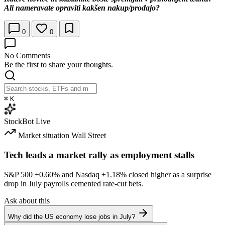
Ali nameravate opraviti kakšen nakup/prodajo?
0
0
No Comments
Be the first to share your thoughts.
⌘
K
StockBot
Live
Market situation
Wall Street
Tech leads a market rally as employment stalls
S&P 500
+0.60%
and Nasdaq
+1.18%
closed higher as a surprise
drop in July payrolls cemented rate-cut bets.
Ask about this
Why did the US economy lose jobs in July?