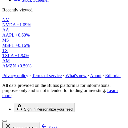
Stock Screener
Recently viewed
NV
NVDA
+1.09%
AA
AAPL
+0.60%
MS
MSFT
+0.16%
TS
TSLA
+1.94%
AM
AMZN
+0.59%
Privacy policy
·
Terms of service
·
What's new
·
About
·
Editorial
All data provided on the Bulios platform is for informational
purposes only and is not intended for trading or investing.
Learn
more
Sign in
Personalize your feed