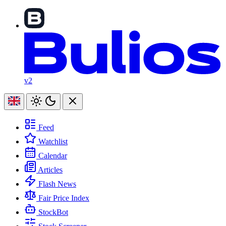
v2
Feed
Watchlist
Calendar
Articles
Flash News
Fair Price Index
StockBot