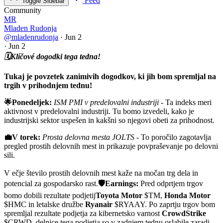
Feed
Toggle Sidebar
Community
MR
Mladen Rudonja
@mladenrudonja
·
Jun 2
·
Jun 2
🗓️Klíčové dogodki tega tedna!
Tukaj je povzetek zanimivih dogodkov, ki jih bom spremljal na
trgih v prihodnjem tednu!
🌟Ponedeljek:
ISM PMI v predelovalni industriji
- Ta indeks meri
aktivnost v predelovalni industriji. Tu bomo izvedeli, kako je
industrijski sektor uspešen in kakšni so njegovi obeti za prihodnost.
💼V torek:
Prosta delovna mesta JOLTS
- To poročilo zagotavlja
pregled prostih delovnih mest in prikazuje povpraševanje po delovni
sili.
V ečje število prostih delovnih mest kaže na močan trg dela in
potencial za gospodarsko rast.
🛡️Earnings:
Pred odprtjem trgov
bomo dobili rezultate podjetij
Toyota Motor
$TM,
Honda Motor
$HMC
in letalske družbe
Ryanair
$RYAAY. Po zaprtju trgov bom
spremljal rezultate podjetja za kibernetsko varnost
CrowdStrike
$CRWD
, delnice tega podjetja so v zadnjem tednu oslabile zaradi