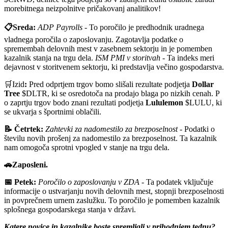
morebitnega neizpolnitve pričakovanj analitikov!
📋Sreda:
ADP Payrolls
- To poročilo je predhodnik uradnega
vladnega poročila o zaposlovanju. Zagotavlja podatke o
spremembah delovnih mest v zasebnem sektorju in je pomemben
kazalnik stanja na trgu dela.
ISM PMI v storitvah
- Ta indeks meri
dejavnost v storitvenem sektorju, ki predstavlja večino gospodarstva.
🛒Izid
:
Pred odprtjem trgov bomo slišali rezultate podjetja
Dollar
Tree
$DLTR, ki se osredotoča na prodajo blaga po nizkih cenah. P
o zaprtju trgov bodo znani rezultati podjetja
Lululemon
$LULU, ki
se ukvarja s športnimi oblačili.
📝 Četrtek:
Zahtevki za nadomestilo za brezposelnost
- Podatki o
številu novih prošenj za nadomestilo za brezposelnost. Ta kazalnik
nam omogoča sprotni vpogled v stanje na trgu dela.
🚗Zaposleni.
📅 Petek:
Poročilo o zaposlovanju v ZDA
- Ta podatek vključuje
informacije o ustvarjanju novih delovnih mest, stopnji brezposelnosti
in povprečnem urnem zaslužku. To poročilo je pomemben kazalnik
splošnega gospodarskega stanja v državi.
Katere novice in kazalnike boste spremljali v prihodnjem tednu?