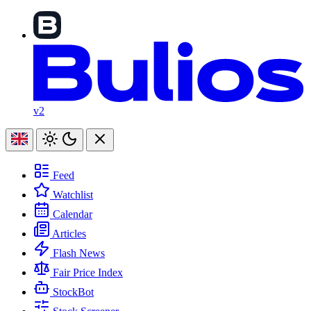
v2
Feed
Watchlist
Calendar
Articles
Flash News
Fair Price Index
StockBot