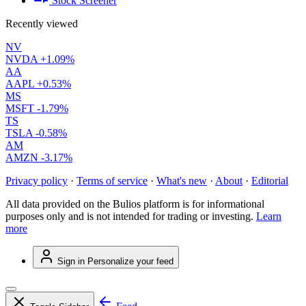
Stock Screener
Recently viewed
NV
NVDA
+1.09%
AA
AAPL
+0.53%
MS
MSFT
-1.79%
TS
TSLA
-0.58%
AM
AMZN
-3.17%
Privacy policy
·
Terms of service
·
What's new
·
About
·
Editorial
All data provided on the Bulios platform is for informational
purposes only and is not intended for trading or investing.
Learn
more
Sign in
Personalize your feed