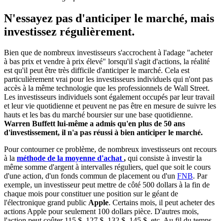
N'essayez pas d'anticiper le marché, mais
investissez régulièrement.
Bien que de nombreux investisseurs s'accrochent à l'adage "acheter
à bas prix et vendre à prix élevé" lorsqu'il s'agit d'actions, la réalité
est qu'il peut être très difficile d'anticiper le marché. Cela est
particulièrement vrai pour les investisseurs individuels qui n'ont pas
accès à la même technologie que les professionnels de Wall Street.
Les investisseurs individuels sont également occupés par leur travail
et leur vie quotidienne et peuvent ne pas être en mesure de suivre les
hauts et les bas du marché boursier sur une base quotidienne.
Warren Buffett lui-même a admis qu'en plus de 50 ans
d'investissement, il n'a pas réussi à bien anticiper le marché.
Pour contourner ce problème, de nombreux investisseurs ont recours
à la
méthode de la moyenne d'achat
,
qui consiste à investir la
même somme d'argent à intervalles réguliers, quel que soit le cours
d'une action, d'un fonds commun de placement ou d'un
FNB
. Par
exemple, un investisseur peut mettre de côté 500 dollars à la fin de
chaque mois pour constituer une position sur le géant de
l'électronique grand public
Apple
. Certains mois, il peut acheter des
actions Apple pour seulement 100 dollars pièce. D'autres mois,
l'action peut coûter 115 $, 127 $, 132 $, 145 $, etc. Au fil du temps,