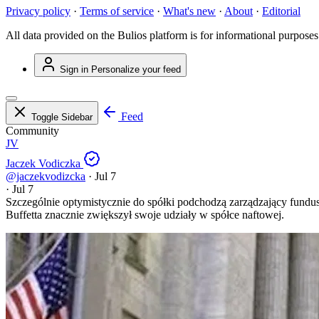
Privacy policy
·
Terms of service
·
What's new
·
About
·
Editorial
All data provided on the Bulios platform is for informational purposes
Sign in
Personalize your feed
Feed
Toggle Sidebar
Community
JV
Jaczek Vodiczka
@jaczekvodizcka
·
Jul 7
·
Jul 7
Szczególnie optymistycznie do spółki podchodzą zarządzający fundu
Buffetta znacznie zwiększył swoje udziały w spółce naftowej.