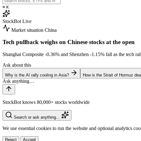
⌘
K
StockBot
Live
Market situation
China
Tech pullback weighs on Chinese stocks at the open
Shanghai Composite
-0.36%
and Shenzhen
-1.15%
fall as the tech r
Ask about this
Why is the AI rally cooling in Asia?
How is the Strait of Hormuz deal
StockBot knows 80,000+ stocks worldwide
Search or ask anything…
We use essential cookies to run the website and optional analytics co
Reject
Accept