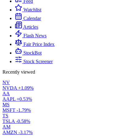
Feed
Watchlist
Calendar
Articles
Flash News
Fair Price Index
StockBot
Stock Screener
Recently viewed
NV
NVDA
+1.09%
AA
AAPL
+0.53%
MS
MSFT
-1.79%
TS
TSLA
-0.58%
AM
AMZN
-3.17%