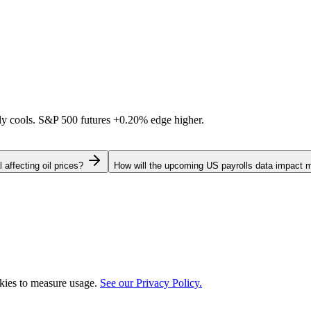
ally cools. S&P 500 futures
+0.20%
edge higher.
 affecting oil prices?
How will the upcoming US payrolls data impact 
okies to measure usage.
See our Privacy Policy.