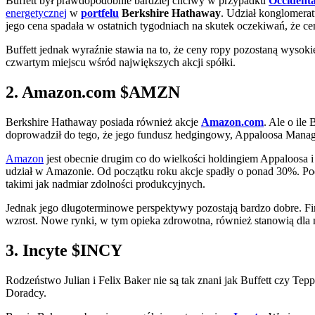
Buffett był prawdopodobnie bardziej chciwy w przypadku
Occidenta
energetycznej
w
portfelu
Berkshire Hathaway
. Udział konglomera
jego cena spadała w ostatnich tygodniach na skutek oczekiwań, że c
Buffett jednak wyraźnie stawia na to, że ceny ropy pozostaną wyso
czwartym miejscu wśród największych akcji spółki.
2. Amazon.com
$AMZN
Berkshire Hathaway posiada również akcje
Amazon.com
. Ale o ile
doprowadził do tego, że jego fundusz hedgingowy, Appaloosa Mana
Amazon
jest obecnie drugim co do wielkości holdingiem Appaloosa i
udział w Amazonie. Od początku roku akcje spadły o ponad 30%. Po
takimi jak nadmiar zdolności produkcyjnych.
Jednak jego długoterminowe perspektywy pozostają bardzo dobre. 
wzrost. Nowe rynki, w tym opieka zdrowotna, również stanowią dla n
3. Incyte
$INCY
Rodzeństwo Julian i Felix Baker nie są tak znani jak Buffett czy 
Doradcy.