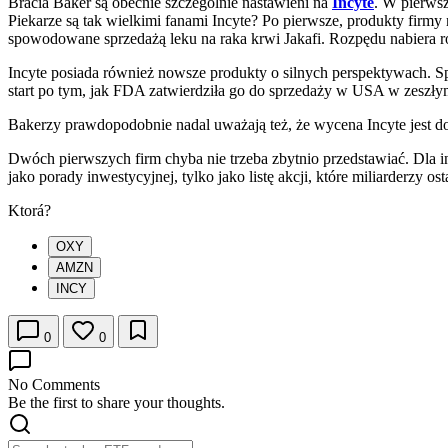
Bracia Baker są obecnie szczególnie nastawieni na
Incyte
. W pierwsz
Piekarze są tak wielkimi fanami Incyte? Po pierwsze, produkty firmy
spowodowane sprzedażą leku na raka krwi Jakafi. Rozpędu nabiera 
Incyte posiada również nowsze produkty o silnych perspektywach. S
start po tym, jak FDA zatwierdziła go do sprzedaży w USA w zeszły
Bakerzy prawdopodobnie nadal uważają też, że wycena Incyte jest d
Dwóch pierwszych firm chyba nie trzeba zbytnio przedstawiać. Dla in
jako porady inwestycyjnej, tylko jako listę akcji, które miliarderzy os
Ktorá?
OXY
AMZN
INCY
0
0
No Comments
Be the first to share your thoughts.