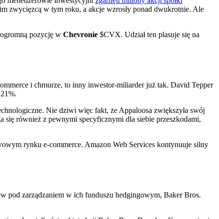
jego menedżerowie inwestycyjni
zgarnęli miliony akcji spółki
im zwycięzcą w tym roku, a akcje wzrosły ponad dwukrotnie. Ale
eż ogromną pozycję w
Chevronie
$CVX
. Udział ten plasuje się na
e-commerce i chmurze, to inny inwestor-miliarder już tak. David Tepper
 21%.
echnologiczne. Nie dziwi więc fakt, że Appaloosa zwiększyła swój
 się również z pewnymi specyficznymi dla siebie przeszkodami,
tawowym rynku e-commerce. Amazon Web Services kontynuuje silny
tywów pod zarządzaniem w ich funduszu hedgingowym, Baker Bros.