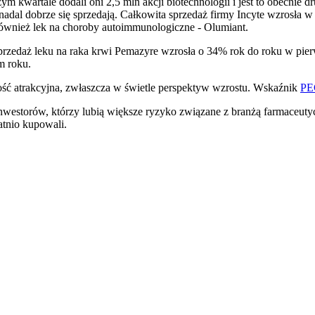
ym kwartale dodali oni 2,5 mln akcji biotechnologii i jest to obecnie d
 nadal dobrze się sprzedają. Całkowita sprzedaż firmy Incyte wzrosła
również lek na choroby autoimmunologiczne - Olumiant.
przedaż leku na raka krwi Pemazyre wzrosła o 34% rok do roku w pie
m roku.
ość atrakcyjna, zwłaszcza w świetle perspektyw wzrostu. Wskaźnik
PEG
westorów, którzy lubią większe ryzyko związane z branżą farmaceutyczn
tatnio kupowali.