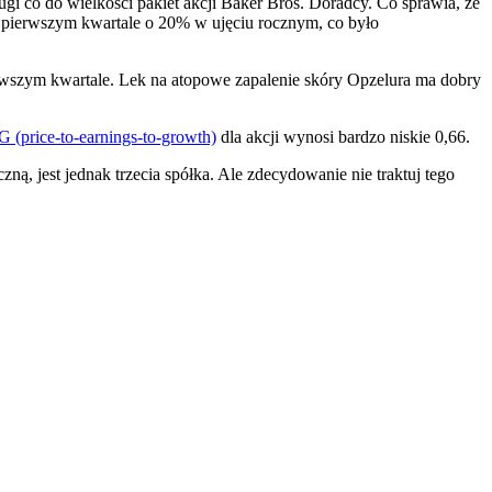
rugi co do wielkości pakiet akcji Baker Bros. Doradcy. Co sprawia, że
 w pierwszym kwartale o 20% w ujęciu rocznym, co było
rwszym kwartale. Lek na atopowe zapalenie skóry Opzelura ma dobry
 (price-to-earnings-to-growth)
dla akcji wynosi bardzo niskie 0,66.
ą, jest jednak trzecia spółka. Ale zdecydowanie nie traktuj tego