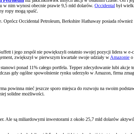
l Petroleum
niż jakichkolwiek innych akcji w ostatnim czasie. On i 
tu w nim wynosi obecnie prawie 9,5 mld dolarów.
Occidental
był wielk
eny ropy mogą spaść.
kie. Oprócz Occidental Petroleum, Berkshire Hathaway posiada równi
 Buffett i jego zespół nie powiększyli ostatnio swojej pozycji lidera w 
gement, zwiększył w pierwszym kwartale swoje udziały w
Amazonie
o
 stanowi ponad 11% całego portfela. Tepper zdecydowanie lubi akcje t
dczas gdy ogólne spowolnienie rynku uderzyło w Amazon, firma zmaga
Firma powinna mieć jeszcze sporo miejsca do rozwoju na swoim pods
iej solidne możliwości.
Tepper. Ale są miliardowymi inwestorami z około 25,7 mld dolarów ak