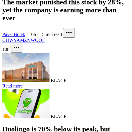
The market punished this stock by 28%,
yet the company is earning more than
ever
Pavel Botek
·
10h
·
15 min read
CHWY
AMZN
WOOF
10h
BLACK
Read more
BLACK
Duolingo is 70% below its peak, but