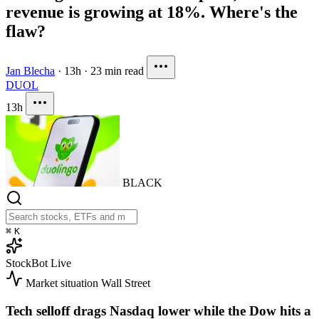
revenue is growing at 18%. Where's the
flaw?
Jan Blecha
·
13h
·
23 min read
DUOL
13h
BLACK
⌘
K
StockBot
Live
Market situation
Wall Street
Tech selloff drags Nasdaq lower while the Dow hits a