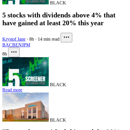
BLACK
5 stocks with dividends above 4% that
have gained at least 20% this year
Krystof Jane
·
8h
·
14 min read
BAC
BEN
JPM
8h
BLACK
Read more
BLACK