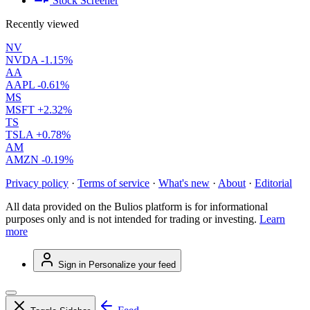
Stock Screener
Recently viewed
NV
NVDA
-1.15%
AA
AAPL
-0.61%
MS
MSFT
+2.32%
TS
TSLA
+0.78%
AM
AMZN
-0.19%
Privacy policy
·
Terms of service
·
What's new
·
About
·
Editorial
All data provided on the Bulios platform is for informational
purposes only and is not intended for trading or investing.
Learn
more
Sign in
Personalize your feed