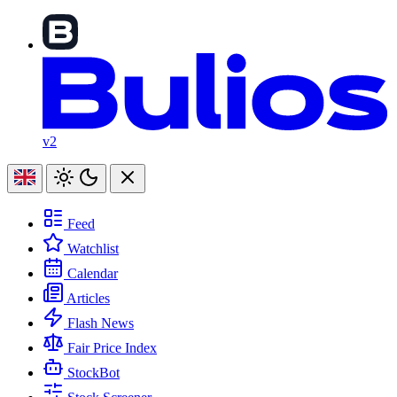
v2
Feed
Watchlist
Calendar
Articles
Flash News
Fair Price Index
StockBot