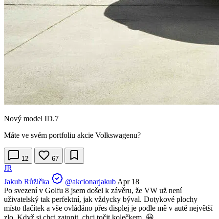
Nový model ID.7
Máte ve svém portfoliu akcie Volkswagenu?
12
67
JR
Jakub Růžička
@akcionarjakub
Apr 18
Po svezení v Golfu 8 jsem došel k závěru, že VW už není
uživatelský tak perfektní, jak vždycky býval. Dotykové plochy
místo tlačítek a vše ovládáno přes displej je podle mě v autě největší
zlo. Když si chci zatopit, chci točit kolečkem. 😀