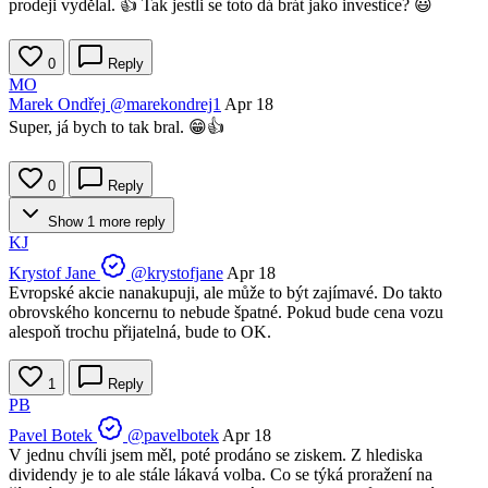
prodeji vydělal. 👍 Tak jestli se toto dá brát jako investice? 😃
0
Reply
MO
Marek Ondřej
@marekondrej1
Apr 18
Super, já bych to tak bral. 😁👍
0
Reply
Show 1 more reply
KJ
Krystof Jane
@krystofjane
Apr 18
Evropské akcie nanakupuji, ale může to být zajímavé. Do takto
obrovského koncernu to nebude špatné. Pokud bude cena vozu
alespoň trochu přijatelná, bude to OK.
1
Reply
PB
Pavel Botek
@pavelbotek
Apr 18
V jednu chvíli jsem měl, poté prodáno se ziskem. Z hlediska
dividendy je to ale stále lákavá volba. Co se týká proražení na