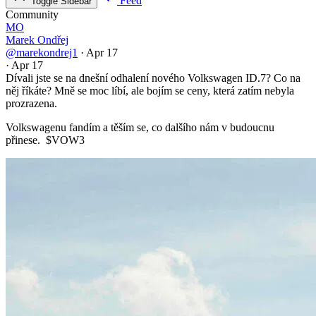
Feed
Toggle Sidebar
Community
MO
Marek Ondřej
@marekondrej1
·
Apr 17
·
Apr 17
Dívali jste se na dnešní odhalení nového Volkswagen ID.7? Co na
něj říkáte? Mně se moc líbí, ale bojím se ceny, která zatím nebyla
prozrazena.
Volkswagenu fandím a těším se, co dalšího nám v budoucnu
přinese. $VOW3