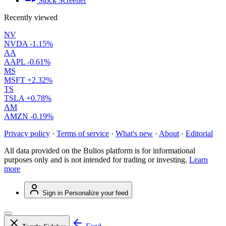
Stock Screener
Recently viewed
NV
NVDA
-1.15%
AA
AAPL
-0.61%
MS
MSFT
+2.32%
TS
TSLA
+0.78%
AM
AMZN
-0.19%
Privacy policy
·
Terms of service
·
What's new
·
About
·
Editorial
All data provided on the Bulios platform is for informational
purposes only and is not intended for trading or investing.
Learn
more
Sign in
Personalize your feed