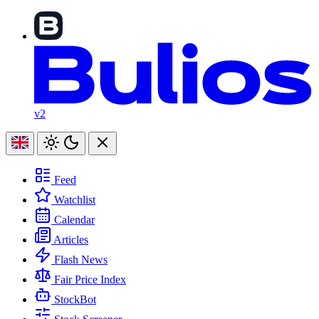
v2
Feed
Watchlist
Calendar
Articles
Flash News
Fair Price Index
StockBot