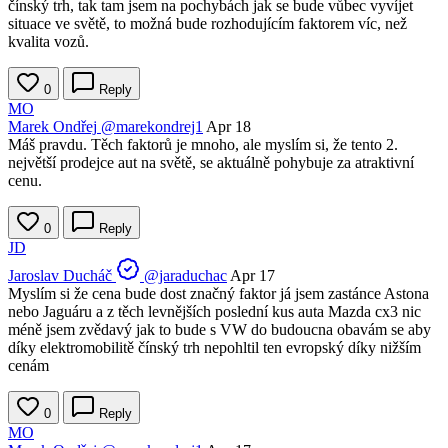
čínský trh, tak tam jsem na pochybách jak se bude vůbec vyvíjet
situace ve světě, to možná bude rozhodujícím faktorem víc, než
kvalita vozů.
0
Reply
MO
Marek Ondřej
@marekondrej1
Apr 18
Máš pravdu. Těch faktorů je mnoho, ale myslím si, že tento 2.
největší prodejce aut na světě, se aktuálně pohybuje za atraktivní
cenu.
0
Reply
JD
Jaroslav Ducháč
@jaraduchac
Apr 17
Myslím si že cena bude dost značný faktor já jsem zastánce Astona
nebo Jaguáru a z těch levnějších poslední kus auta Mazda cx3 nic
méně jsem zvědavý jak to bude s VW do budoucna obavám se aby
díky elektromobilitě čínský trh nepohltil ten evropský díky nižším
cenám
0
Reply
MO