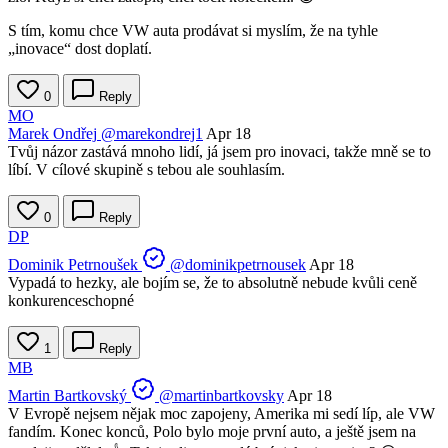
S tím, komu chce VW auta prodávat si myslím, že na tyhle
„inovace“ dost doplatí.
0
Reply
MO
Marek Ondřej
@marekondrej1
Apr 18
Tvůj názor zastává mnoho lidí, já jsem pro inovaci, takže mně se to
líbí. V cílové skupině s tebou ale souhlasím.
0
Reply
DP
Dominik Petrnoušek
@dominikpetrnousek
Apr 18
Vypadá to hezky, ale bojím se, že to absolutně nebude kvůli ceně
konkurenceschopné
1
Reply
MB
Martin Bartkovský
@martinbartkovsky
Apr 18
V Evropě nejsem nějak moc zapojeny, Amerika mi sedí líp, ale VW
fandím. Konec konců, Polo bylo moje první auto, a ještě jsem na