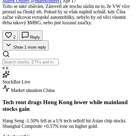
Marek Ondřej
@marekondrej1
Apr 17
Toho se také obávám. Zároveň ale trochu sázím na to, že VW více
prorazí na čínský trh. Pokud by se však naplnil scénář, kdy Čína
začne válcovat evropské automobilky, nebylo by od věci vlastnit
třeba takový $MBG, nebo jiné luxusní značky.
2
Reply
Show 1 more reply
⌘
K
StockBot
Live
Market situation
China
Tech rout drags Hong Kong lower while mainland
stocks gain
Hang Seng
-1.50%
fell as a US tech selloff hit Asian chip stocks.
Shanghai Composite
+0.57%
rose on higher gold.