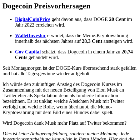
Dogecoin Preisvorhersagen
DigitalCoinPrice
geht davon aus, dass DOGE
20 Cent
im
Jahr 2022 erreichen wird.
WalletInvestor
erwartet, dass die Meme-Kryptowährung
innerhalb des nächsten Jahres auf
28,3 Cent
ansteigen wird.
Gov Capital
schätzt, dass Dogecoin in einem Jahr zu
20,74
Cents
gehandelt wird.
Seit Montagmorgen ist der DOGE-Kurs überraschend stark gefallen
und hat alle Tagesgewinne wieder aufgeholt.
Ich würde den zukünftigen Anstieg des Dogecoin-Kurses im
Zusammenhang mit der neuen Beteiligung von Elon Musk an
Twitter eher als Spekulation denn als fundierte Information
bezeichnen. Es ist unklar, welche Absichten Musk mit Twitter
verfolgt und welche Rolle, wenn überhaupt, die Meme-
Kryptowährung mit dem Bild eines Hundes dabei spielt.
Wird Dogecoin dank Musk mehr Platz auf Twitter bekommen?
Dies ist keine Anlageempfehlung, sondern meine Meinung. Jede
Investitionsentscheidung liegt allein in Ihren Händen. Hier sind die