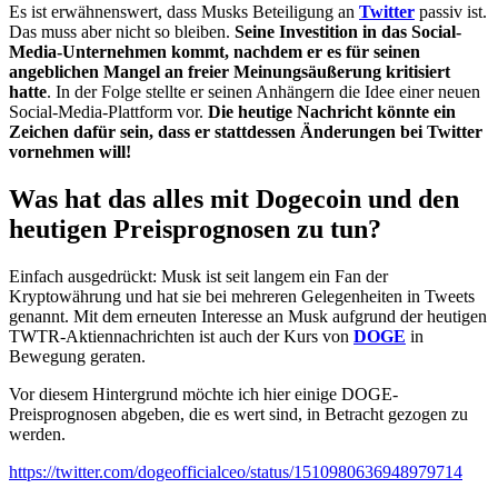
Es ist erwähnenswert, dass Musks Beteiligung an
Twitter
passiv ist.
Das muss aber nicht so bleiben.
Seine Investition in das Social-
Media-Unternehmen kommt, nachdem er es für seinen
angeblichen Mangel an freier Meinungsäußerung kritisiert
hatte
. In der Folge stellte er seinen Anhängern die Idee einer neuen
Social-Media-Plattform vor.
Die heutige Nachricht könnte ein
Zeichen dafür sein, dass er stattdessen Änderungen bei Twitter
vornehmen will!
Was hat das alles mit Dogecoin und den
heutigen Preisprognosen zu tun?
Einfach ausgedrückt: Musk ist seit langem ein Fan der
Kryptowährung und hat sie bei mehreren Gelegenheiten in Tweets
genannt. Mit dem erneuten Interesse an Musk aufgrund der heutigen
TWTR-Aktiennachrichten ist auch der Kurs von
DOGE
in
Bewegung geraten.
Vor diesem Hintergrund möchte ich hier einige DOGE-
Preisprognosen abgeben, die es wert sind, in Betracht gezogen zu
werden.
https://twitter.com/dogeofficialceo/status/1510980636948979714