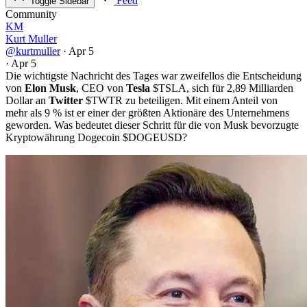
Feed
Toggle Sidebar
Community
KM
Kurt Muller
@kurtmuller
·
Apr 5
·
Apr 5
Die wichtigste Nachricht des Tages war zweifellos die Entscheidung
von
Elon Musk
, CEO von
Tesla
$TSLA
, sich für 2,89 Milliarden
Dollar an
Twitter
$TWTR
zu beteiligen. Mit einem Anteil von
mehr als 9 % ist er einer der größten Aktionäre des Unternehmens
geworden. Was bedeutet dieser Schritt für die von Musk bevorzugte
Kryptowährung Dogecoin
$DOGEUSD
?