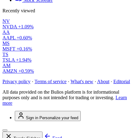
Stock Screener
Recently viewed
NV
NVDA
+1.09%
AA
AAPL
+0.60%
MS
MSFT
+0.16%
TS
TSLA
+1.94%
AM
AMZN
+0.59%
Privacy policy
·
Terms of service
·
What's new
·
About
·
Editorial
All data provided on the Bulios platform is for informational
purposes only and is not intended for trading or investing.
Learn
more
Sign in
Personalize your feed