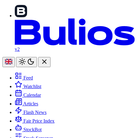
v2
Feed
Watchlist
Calendar
Articles
Flash News
Fair Price Index
StockBot