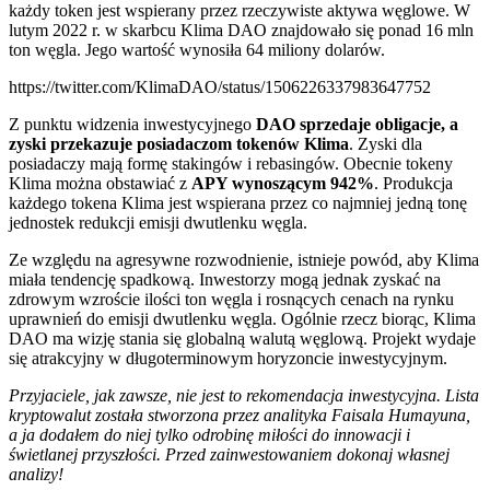
każdy token jest wspierany przez rzeczywiste aktywa węglowe. W
lutym 2022 r. w skarbcu Klima DAO znajdowało się ponad 16 mln
ton węgla. Jego wartość wynosiła 64 miliony dolarów.
https://twitter.com/KlimaDAO/status/1506226337983647752
Z punktu widzenia inwestycyjnego
DAO sprzedaje obligacje, a
zyski przekazuje posiadaczom tokenów Klima
. Zyski dla
posiadaczy mają formę stakingów i rebasingów. Obecnie tokeny
Klima można obstawiać z
APY wynoszącym 942%
. Produkcja
każdego tokena Klima jest wspierana przez co najmniej jedną tonę
jednostek redukcji emisji dwutlenku węgla.
Ze względu na agresywne rozwodnienie, istnieje powód, aby Klima
miała tendencję spadkową. Inwestorzy mogą jednak zyskać na
zdrowym wzroście ilości ton węgla i rosnących cenach na rynku
uprawnień do emisji dwutlenku węgla. Ogólnie rzecz biorąc, Klima
DAO ma wizję stania się globalną walutą węglową. Projekt wydaje
się atrakcyjny w długoterminowym horyzoncie inwestycyjnym.
Przyjaciele, jak zawsze, nie jest to rekomendacja inwestycyjna. Lista
kryptowalut została stworzona przez analityka Faisala Humayuna,
a ja dodałem do niej tylko odrobinę miłości do innowacji i
świetlanej przyszłości. Przed zainwestowaniem dokonaj własnej
analizy!