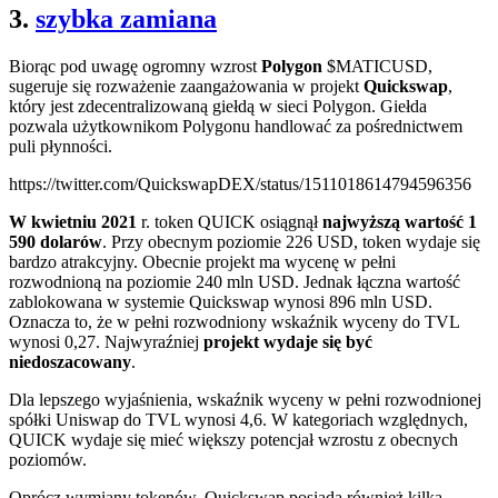
3.
szybka zamiana
Biorąc pod uwagę ogromny wzrost
Polygon
$MATICUSD
,
sugeruje się rozważenie zaangażowania w projekt
Quickswap
,
który jest zdecentralizowaną giełdą w sieci Polygon. Giełda
pozwala użytkownikom Polygonu handlować za pośrednictwem
puli płynności.
https://twitter.com/QuickswapDEX/status/1511018614794596356
W kwietniu 2021
r. token QUICK osiągnął
najwyższą wartość 1
590 dolarów
. Przy obecnym poziomie 226 USD, token wydaje się
bardzo atrakcyjny. Obecnie projekt ma wycenę w pełni
rozwodnioną na poziomie 240 mln USD. Jednak łączna wartość
zablokowana w systemie Quickswap wynosi 896 mln USD.
Oznacza to, że w pełni rozwodniony wskaźnik wyceny do TVL
wynosi 0,27. Najwyraźniej
projekt wydaje się być
niedoszacowany
.
Dla lepszego wyjaśnienia, wskaźnik wyceny w pełni rozwodnionej
spółki Uniswap do TVL wynosi 4,6. W kategoriach względnych,
QUICK wydaje się mieć większy potencjał wzrostu z obecnych
poziomów.
Oprócz wymiany tokenów, Quickswap posiada również kilka