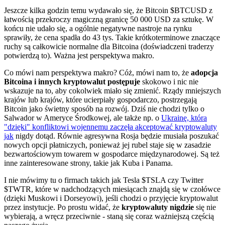
Jeszcze kilka godzin temu wydawało się, że Bitcoin
$BTCUSD
z
łatwością przekroczy magiczną granicę 50 000 USD za sztukę. W
końcu nie udało się, a ogólnie negatywne nastroje na rynku
sprawiły, że cena spadła do 43 tys. Takie krótkoterminowe znaczące
ruchy są całkowicie normalne dla Bitcoina (doświadczeni traderzy
potwierdzą to). Ważna jest perspektywa makro.
Co mówi nam perspektywa makro? Cóż, mówi nam to, że
adopcja
Bitcoina i innych kryptowalut postępuje
skokowo i nic nie
wskazuje na to, aby cokolwiek miało się zmienić. Rządy mniejszych
krajów lub krajów, które ucierpiały gospodarczo, postrzegają
Bitcoin jako świetny sposób na rozwój. Dziś nie chodzi tylko o
Salwador w Ameryce Środkowej, ale także np. o
Ukrainę, która
"dzięki" konfliktowi wojennemu zaczęła akceptować kryptowaluty
jak
nigdy dotąd. Równie agresywna Rosja będzie musiała poszukać
nowych opcji płatniczych, ponieważ jej rubel staje się w zasadzie
bezwartościowym towarem w gospodarce międzynarodowej. Są też
inne zainteresowane strony, takie jak Kuba i Panama.
I nie mówimy tu o firmach takich jak Tesla
$TSLA
czy Twitter
$TWTR
, które w nadchodzących miesiącach znajdą się w czołówce
(dzięki Muskowi i Dorseyowi), jeśli chodzi o przyjęcie kryptowalut
przez instytucje. Po prostu widać, że
kryptowaluty nigdzie
się nie
wybierają, a wręcz przeciwnie - staną się coraz ważniejszą częścią