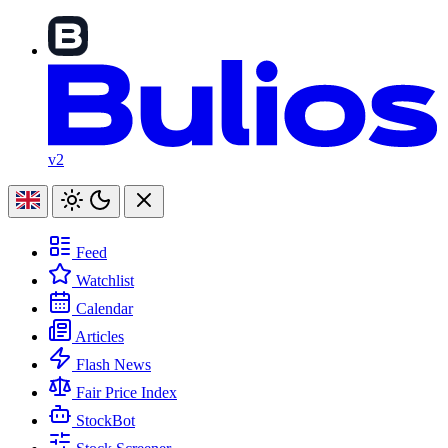
v2
Feed
Watchlist
Calendar
Articles
Flash News
Fair Price Index
StockBot