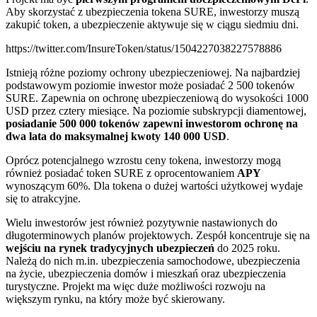
Aby skorzystać z ubezpieczenia tokena SURE, inwestorzy muszą
zakupić token, a ubezpieczenie aktywuje się w ciągu siedmiu dni.
https://twitter.com/InsureToken/status/1504227038227578886
Istnieją różne poziomy ochrony ubezpieczeniowej. Na najbardziej
podstawowym poziomie inwestor może posiadać 2 500 tokenów
SURE. Zapewnia on ochronę ubezpieczeniową do wysokości 1000
USD przez cztery miesiące. Na poziomie subskrypcji diamentowej,
posiadanie 500 000 tokenów zapewni inwestorom ochronę na
dwa lata do maksymalnej kwoty 140 000 USD
.
Oprócz potencjalnego wzrostu ceny tokena, inwestorzy mogą
również posiadać token SURE z oprocentowaniem
APY
wynoszącym 60%. Dla tokena o dużej wartości użytkowej wydaje
się to atrakcyjne.
Wielu inwestorów jest również pozytywnie nastawionych do
długoterminowych planów projektowych. Zespół koncentruje się na
wejściu na rynek tradycyjnych ubezpieczeń
do 2025 roku.
Należą do nich m.in. ubezpieczenia samochodowe, ubezpieczenia
na życie, ubezpieczenia domów i mieszkań oraz ubezpieczenia
turystyczne. Projekt ma więc duże możliwości rozwoju na
większym rynku, na który może być skierowany.