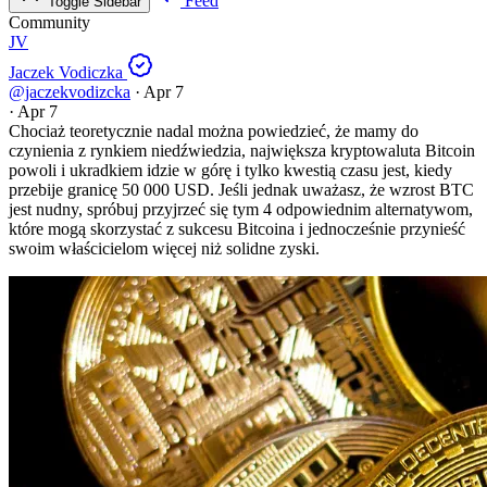
Feed
Toggle Sidebar
Community
JV
Jaczek Vodiczka
@jaczekvodizcka
·
Apr 7
·
Apr 7
Chociaż teoretycznie nadal można powiedzieć, że mamy do
czynienia z rynkiem niedźwiedzia, największa kryptowaluta Bitcoin
powoli i ukradkiem idzie w górę i tylko kwestią czasu jest, kiedy
przebije granicę 50 000 USD. Jeśli jednak uważasz, że wzrost BTC
jest nudny, spróbuj przyjrzeć się tym 4 odpowiednim alternatywom,
które mogą skorzystać z sukcesu Bitcoina i jednocześnie przynieść
swoim właścicielom więcej niż solidne zyski.