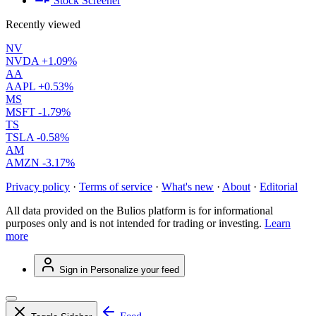
Stock Screener
Recently viewed
NV
NVDA
+1.09%
AA
AAPL
+0.53%
MS
MSFT
-1.79%
TS
TSLA
-0.58%
AM
AMZN
-3.17%
Privacy policy
·
Terms of service
·
What's new
·
About
·
Editorial
All data provided on the Bulios platform is for informational
purposes only and is not intended for trading or investing.
Learn
more
Sign in
Personalize your feed