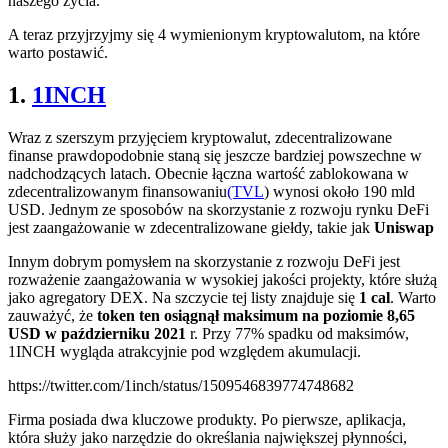
naszego życia.
A teraz przyjrzyjmy się 4 wymienionym kryptowalutom, na które
warto postawić.
1.
1INCH
Wraz z szerszym przyjęciem kryptowalut, zdecentralizowane
finanse prawdopodobnie staną się jeszcze bardziej powszechne w
nadchodzących latach. Obecnie łączna wartość zablokowana w
zdecentralizowanym finansowaniu
(TVL
) wynosi około 190 mld
USD. Jednym ze sposobów na skorzystanie z rozwoju rynku DeFi
jest zaangażowanie w zdecentralizowane giełdy, takie jak
Uniswap
Innym dobrym pomysłem na skorzystanie z rozwoju DeFi jest
rozważenie zaangażowania w wysokiej jakości projekty, które służą
jako agregatory DEX. Na szczycie tej listy znajduje się
1 cal
. Warto
zauważyć, że
token ten osiągnął maksimum na poziomie 8,65
USD w październiku 2021
r. Przy 77% spadku od maksimów,
1INCH wygląda atrakcyjnie pod względem akumulacji.
https://twitter.com/1inch/status/1509546839774748682
Firma posiada dwa kluczowe produkty. Po pierwsze, aplikacja,
która służy jako narzędzie do określania największej płynności,