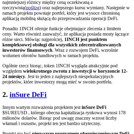
najmniejszej różnicy między ceną oczekiwaną a
rzeczywistą
(poślizg
) oraz najlepszego kursu wymiany. Następnie w
ramach projektu powstaje portfel, który jest wysoce chronioną
aplikacją mobilną służącą do przeprowadzania operacji DeFi.
Ponadto 1INCH oferuje funkcje obejmujące zlecenia z limitem
ceny. Warto również zauważyć, że aplikacja posiada mosty łączące
różne sieci. Mówiąc najprościej,
1INCH jest punktem
kompleksowej obsługi dla wszystkich zdecentralizowanych
inwestorów finansowych
. Wraz z rozwojem DeFi, wzrośnie
wolumen obrotów handlowych w ramach projektu.
Ogólnie rzecz biorąc, token 1INCH wygląda atrakcyjnie pod
względem
wielokrotnego zwrotu z inwestycji w horyzoncie 12-
24 miesięcy
. Jest to jeden z najlepszych niespekulacyjnych
projektów, które inwestorzy mogą mieć w swoim portfelu.
2.
inSure DeFi
Innym wartym rozważenia projektem jest
inSure DeFi
$SUREUSD
, którego obecna kapitalizacja rynkowa wynosi 178
milionów dolarów. Biorąc pod uwagę znaczny wzrost liczby
włamań i oszustw, projekt ten jest bardzo użyteczny.
Projekt ma być
pierwszym programem ubezpieczeniowym DeFi
.