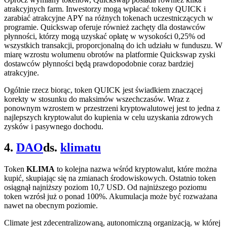
atrakcyjnych farm. Inwestorzy mogą wpłacać tokeny QUICK i
zarabiać atrakcyjne APY na różnych tokenach uczestniczących w
programie. Quickswap oferuje również zachęty dla dostawców
płynności, którzy mogą uzyskać opłatę w wysokości 0,25% od
wszystkich transakcji, proporcjonalną do ich udziału w funduszu. W
miarę wzrostu wolumenu obrotów na platformie Quickswap zyski
dostawców płynności będą prawdopodobnie coraz bardziej
atrakcyjne.
Ogólnie rzecz biorąc, token QUICK jest świadkiem znaczącej
korekty w stosunku do maksimów wszechczasów. Wraz z
ponownym wzrostem w przestrzeni kryptowalutowej jest to jedna z
najlepszych kryptowalut do kupienia w celu uzyskania zdrowych
zysków i pasywnego dochodu.
4.
DAO
ds.
klimatu
Token
KLIMA
to kolejna nazwa wśród kryptowalut, które można
kupić, skupiając się na zmianach środowiskowych. Ostatnio token
osiągnął najniższy poziom 10,7 USD. Od najniższego poziomu
token wzrósł już o ponad 100%. Akumulacja może być rozważana
nawet na obecnym poziomie.
Climate jest zdecentralizowaną, autonomiczną organizacją, w której