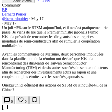
Feed
Toggle Sidebar
Community
BP
Bernard Poirier
@bernardpoirier
·
May 17
·
May 17
Un joli +5% sur le
$TSM
aujourd'hui, et il ne s'est pratiquement rien
passé. Je viens de lire que le Premier ministre japonais Fumio
Kishida prévoit de rencontrer les dirigeants des entreprises
mondiales de semi-conducteurs afin de stimuler la coopération
multilatérale.
Avant les commentaires de Matsuno, deux personnes impliquées
dans la planification de la réunion ont déclaré que Kishida
rencontrerait des dirigeants de Taiwan Semiconductor
Manufacturing (TSM) et de six autres sociétés de semi-conducteurs
afin de rechercher des investissements actifs au Japon et une
coopération plus étroite avec les sociétés japonaises.
Quelqu'un ici détient-il des actions de
$TSM
ou s'inquiète-t-il de la
Chine ?
0
0