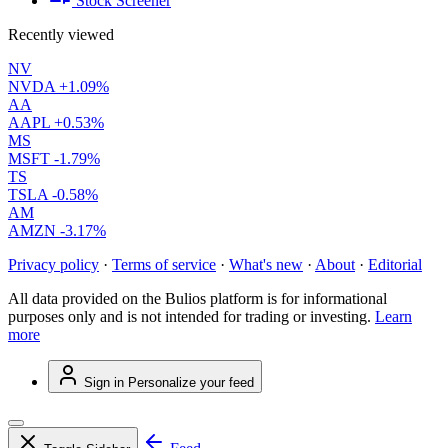
Stock Screener
Recently viewed
NV
NVDA
+1.09%
AA
AAPL
+0.53%
MS
MSFT
-1.79%
TS
TSLA
-0.58%
AM
AMZN
-3.17%
Privacy policy
·
Terms of service
·
What's new
·
About
·
Editorial
All data provided on the Bulios platform is for informational
purposes only and is not intended for trading or investing.
Learn
more
Sign in
Personalize your feed