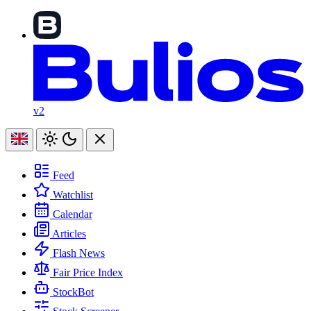
v2
Feed
Watchlist
Calendar
Articles
Flash News
Fair Price Index
StockBot