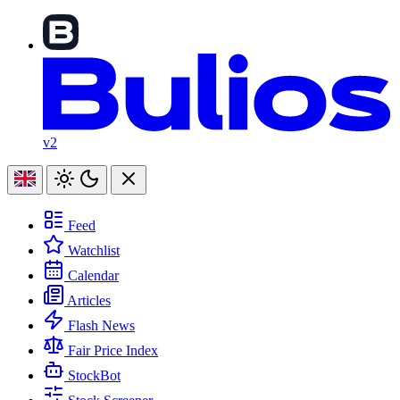
v2
Feed
Watchlist
Calendar
Articles
Flash News
Fair Price Index
StockBot