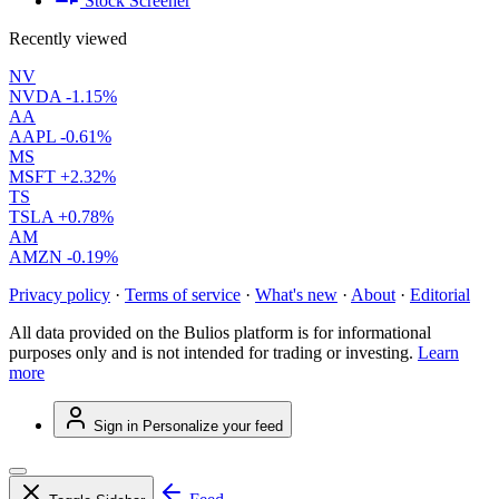
Stock Screener
Recently viewed
NV
NVDA
-1.15%
AA
AAPL
-0.61%
MS
MSFT
+2.32%
TS
TSLA
+0.78%
AM
AMZN
-0.19%
Privacy policy
·
Terms of service
·
What's new
·
About
·
Editorial
All data provided on the Bulios platform is for informational
purposes only and is not intended for trading or investing.
Learn
more
Sign in
Personalize your feed