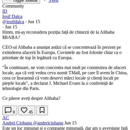
Feed
Toggle Sidebar
Community
ID
Iosif Dalca
@iosifdalca
·
Jun 15
·
Jun 15
Hmm, mi-aș reconsidera poziția față de chinezii de la Alibaba
$BABA
?
CEO-ul Alibaba a anunțat astăzi că se concentrează în prezent pe
extinderea afacerii în Europa. Cuvintele au fost folosite chiar ca o
prioritate de top în legătură cu Europa.
"În continuare, ne vom concentra mai mult pe construirea de afaceri
locale, așa că veți vedea ceva numit TMall, pe care îl avem în China,
ceea ce înseamnă că vom deservi mărci locale și clienți locali pe
piețele locale", a declarat J. Michael Evans la o conferință de
tehnologie din Paris.
Ce părere aveți despre Alibaba?
9
45
AC
Andrei Ciobanu
@andreiciobanu
Jun 15
Este un loc minunat și o companie minunată, dar am o aversiune față