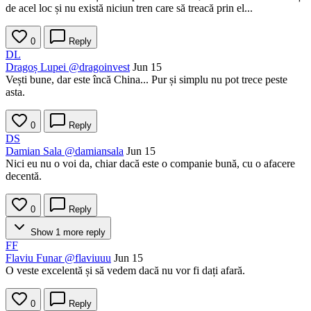
de acel loc și nu există niciun tren care să treacă prin el...
0
Reply
DL
Dragoș Lupei
@dragoinvest
Jun 15
Vești bune, dar este încă China... Pur și simplu nu pot trece peste
asta.
0
Reply
DS
Damian Sala
@damiansala
Jun 15
Nici eu nu o voi da, chiar dacă este o companie bună, cu o afacere
decentă.
0
Reply
Show 1 more reply
FF
Flaviu Funar
@flaviuuu
Jun 15
O veste excelentă și să vedem dacă nu vor fi dați afară.
0
Reply