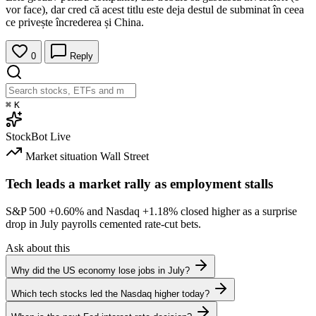
vor face), dar cred că acest titlu este deja destul de subminat în ceea
ce privește încrederea și China.
0
Reply
⌘
K
StockBot
Live
Market situation
Wall Street
Tech leads a market rally as employment stalls
S&P 500
+0.60%
and Nasdaq
+1.18%
closed higher as a surprise
drop in July payrolls cemented rate-cut bets.
Ask about this
Why did the US economy lose jobs in July?
Which tech stocks led the Nasdaq higher today?