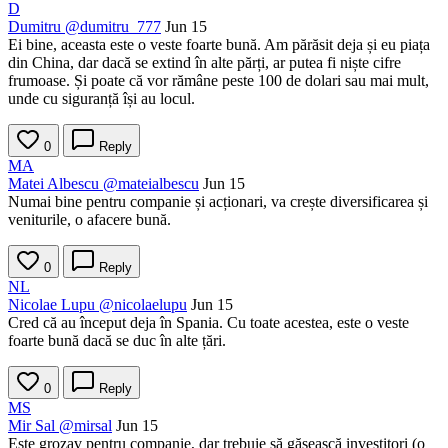
D
Dumitru
@dumitru_777
Jun 15
Ei bine, aceasta este o veste foarte bună. Am părăsit deja și eu piața
din China, dar dacă se extind în alte părți, ar putea fi niște cifre
frumoase. Și poate că vor rămâne peste 100 de dolari sau mai mult,
unde cu siguranță își au locul.
0
Reply
MA
Matei Albescu
@mateialbescu
Jun 15
Numai bine pentru companie și acționari, va crește diversificarea și
veniturile, o afacere bună.
0
Reply
NL
Nicolae Lupu
@nicolaelupu
Jun 15
Cred că au început deja în Spania. Cu toate acestea, este o veste
foarte bună dacă se duc în alte țări.
0
Reply
MS
Mir Sal
@mirsal
Jun 15
Este grozav pentru companie, dar trebuie să găsească investitori (o