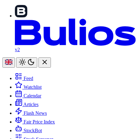
v2
Feed
Watchlist
Calendar
Articles
Flash News
Fair Price Index
StockBot