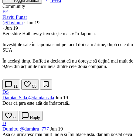
Feed
Toggle Sidebar
Community
FF
Flaviu Funar
@flaviuuu
·
Jun 19
·
Jun 19
Berkshire Hathaway investește masiv în Japonia.
Investițiile sale în Japonia sunt pe locul doi ca mărime, după cele din
SUA.
În același timp, Buffett a declarat că nu dorește să dețină mai mult de
9,9% din acțiunile niciuneia dintre cele două companii.
11
55
DS
Damian Sala
@damiansala
Jun 19
Doar că țara este atât de îndatorată...
0
Reply
D
Dumitru
@dumitru_777
Jun 19
Așa că urmăresc mai mult India și îmi place asta, dar am postat ceva