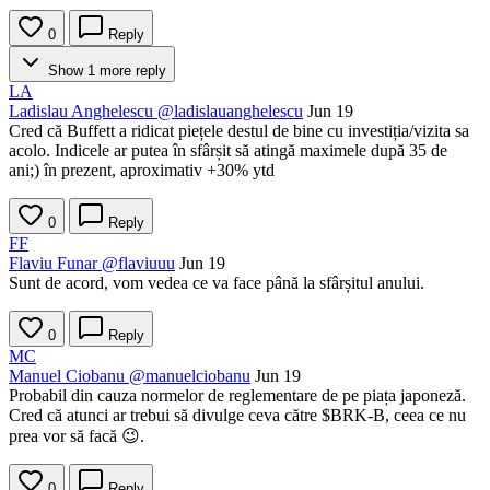
0
Reply
Show 1 more reply
LA
Ladislau Anghelescu
@ladislauanghelescu
Jun 19
Cred că Buffett a ridicat piețele destul de bine cu investiția/vizita sa
acolo. Indicele ar putea în sfârșit să atingă maximele după 35 de
ani;) în prezent, aproximativ +30% ytd
0
Reply
FF
Flaviu Funar
@flaviuuu
Jun 19
Sunt de acord, vom vedea ce va face până la sfârșitul anului.
0
Reply
MC
Manuel Ciobanu
@manuelciobanu
Jun 19
Probabil din cauza normelor de reglementare de pe piața japoneză.
Cred că atunci ar trebui să divulge ceva către
$BRK-B
, ceea ce nu
prea vor să facă 😉.
0
Reply