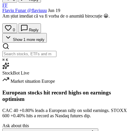
FF
Flaviu Funar
@flaviuuu
Jun 19
Am știut imediat că va fi vorba de o anumită birocrație 😀.
0
Reply
Show 1 more reply
⌘
K
StockBot
Live
Market situation
Europe
European stocks hit record highs on earnings
optimism
CAC 40
+0.80%
leads a European rally on solid earnings. STOXX
600
+0.40%
hits a record as Nasdaq futures dip.
Ask about this