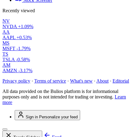
Stock Screener
Recently viewed
NV
NVDA
+1.09%
AA
AAPL
+0.53%
MS
MSFT
-1.79%
TS
TSLA
-0.58%
AM
AMZN
-3.17%
Privacy policy
·
Terms of service
·
What's new
·
About
·
Editorial
All data provided on the Bulios platform is for informational
purposes only and is not intended for trading or investing.
Learn
more
Sign in
Personalize your feed