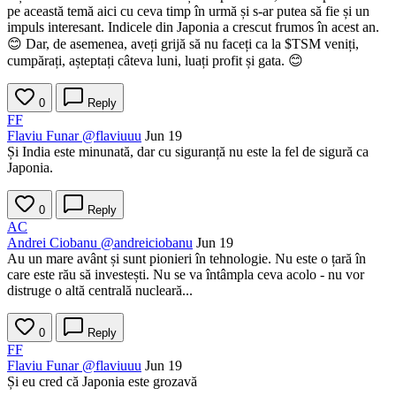
pe această temă aici cu ceva timp în urmă și s-ar putea să fie și un
impuls interesant. Indicele din Japonia a crescut frumos în acest an.
😊 Dar, de asemenea, aveți grijă să nu faceți ca la
$TSM
veniți,
cumpărați, așteptați câteva luni, luați profit și gata. 😊
0
Reply
FF
Flaviu Funar
@flaviuuu
Jun 19
Și India este minunată, dar cu siguranță nu este la fel de sigură ca
Japonia.
0
Reply
AC
Andrei Ciobanu
@andreiciobanu
Jun 19
Au un mare avânt și sunt pionieri în tehnologie. Nu este o țară în
care este rău să investești. Nu se va întâmpla ceva acolo - nu vor
distruge o altă centrală nucleară...
0
Reply
FF
Flaviu Funar
@flaviuuu
Jun 19
Și eu cred că Japonia este grozavă