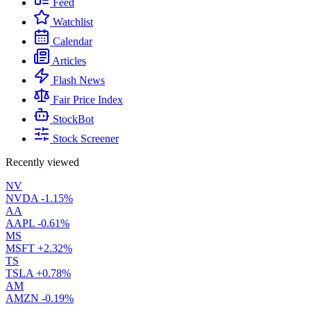
Feed
Watchlist
Calendar
Articles
Flash News
Fair Price Index
StockBot
Stock Screener
Recently viewed
NV
NVDA
-1.15%
AA
AAPL
-0.61%
MS
MSFT
+2.32%
TS
TSLA
+0.78%
AM
AMZN
-0.19%