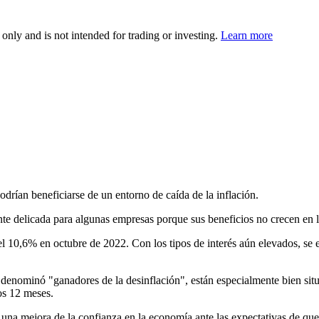
 only and is not intended for trading or investing.
Learn more
odrían beneficiarse de un entorno de caída de la inflación.
ente delicada para algunas empresas porque sus beneficios no crecen en l
 10,6% en octubre de 2022. Con los tipos de interés aún elevados, se e
 denominó "ganadores de la desinflación", están especialmente bien situ
os 12 meses.
on una mejora de la confianza en la economía ante las expectativas de qu