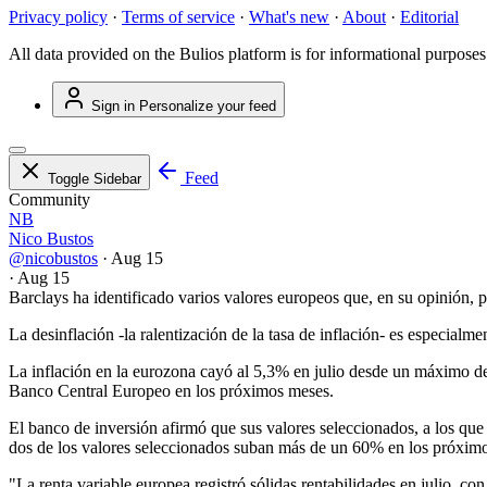
Privacy policy
·
Terms of service
·
What's new
·
About
·
Editorial
All data provided on the Bulios platform is for informational purposes
Sign in
Personalize your feed
Feed
Toggle Sidebar
Community
NB
Nico Bustos
@nicobustos
·
Aug 15
·
Aug 15
Barclays ha identificado varios valores europeos que, en su opinión, p
La desinflación -la ralentización de la tasa de inflación- es especialm
La inflación en la eurozona cayó al 5,3% en julio desde un máximo del
Banco Central Europeo en los próximos meses.
El banco de inversión afirmó que sus valores seleccionados, a los que
dos de los valores seleccionados suban más de un 60% en los próxim
"La renta variable europea registró sólidas rentabilidades en julio, c