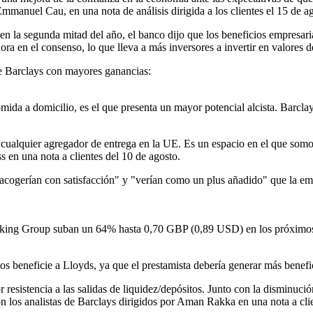
 Emmanuel Cau, en una nota de análisis dirigida a los clientes el 15 de a
n la segunda mitad del año, el banco dijo que los beneficios empresaria
ra en el consenso, lo que lleva a más inversores a invertir en valores d
 de Barclays con mayores ganancias:
mida a domicilio, es el que presenta un mayor potencial alcista. Barcla
 cualquier agregador de entrega en la UE. Es un espacio en el que somos
s en una nota a clientes del 10 de agosto.
 "acogerían con satisfacción" y "verían como un plus añadido" que la 
anking Group suban un 64% hasta 0,70 GBP (0,89 USD) en los próximos 1
tos beneficie a Lloyds, ya que el prestamista debería generar más benefi
resistencia a las salidas de liquidez/depósitos. Junto con la disminuci
on los analistas de Barclays dirigidos por Aman Rakka en una nota a clie