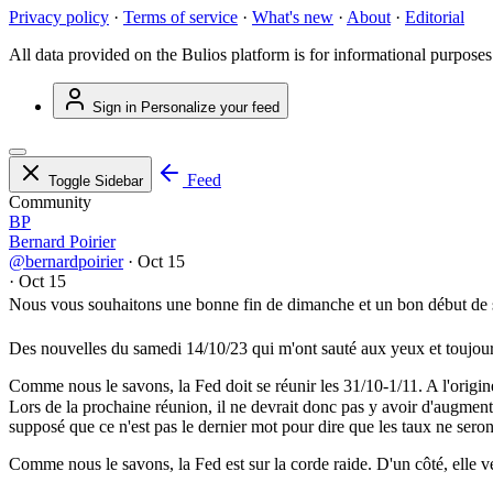
Privacy policy
·
Terms of service
·
What's new
·
About
·
Editorial
All data provided on the Bulios platform is for informational purposes
Sign in
Personalize your feed
Feed
Toggle Sidebar
Community
BP
Bernard Poirier
@bernardpoirier
·
Oct 15
·
Oct 15
Nous vous souhaitons une bonne fin de dimanche et un bon début de s
Des nouvelles du samedi 14/10/23 qui m'ont sauté aux yeux et toujour
Comme nous le savons, la Fed doit se réunir les 31/10-1/11. A l'origine
Lors de la prochaine réunion, il ne devrait donc pas y avoir d'augmentat
supposé que ce n'est pas le dernier mot pour dire que les taux ne ser
Comme nous le savons, la Fed est sur la corde raide. D'un côté, elle ve