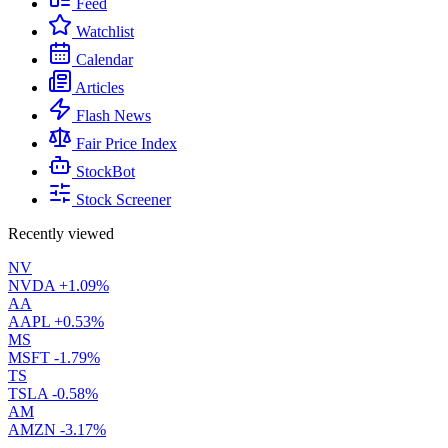
Feed
Watchlist
Calendar
Articles
Flash News
Fair Price Index
StockBot
Stock Screener
Recently viewed
NV
NVDA
+1.09%
AA
AAPL
+0.53%
MS
MSFT
-1.79%
TS
TSLA
-0.58%
AM
AMZN
-3.17%