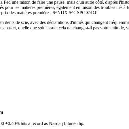
 Fed une raison de faire une pause, mais d'un autre côté, d'après l'histo
és pour les matières premières, également en raison des troubles liés à 
s prix des matières premières.
$^NDX
$^GSPC
$^DJI
nt en dents de scie, avec des déclarations d'initiés qui changent fréquemm
as et, quelle que soit l'issue, cela ne change-t-il pas votre attitude, vo
sm
600
+0.40%
hits a record as Nasdaq futures dip.