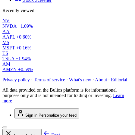
Stock Screener
Recently viewed
NV
NVDA
+1.09%
AA
AAPL
+0.60%
MS
MSFT
+0.16%
TS
TSLA
+1.94%
AM
AMZN
+0.59%
Privacy policy
·
Terms of service
·
What's new
·
About
·
Editorial
All data provided on the Bulios platform is for informational
purposes only and is not intended for trading or investing.
Learn
more
Sign in
Personalize your feed