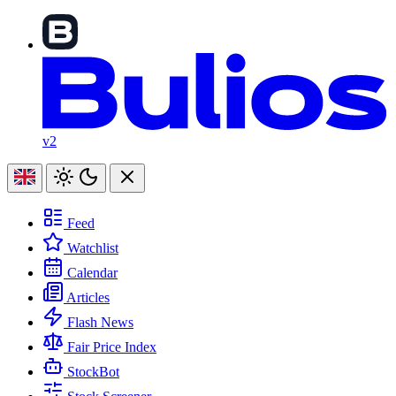
v2
Feed
Watchlist
Calendar
Articles
Flash News
Fair Price Index
StockBot