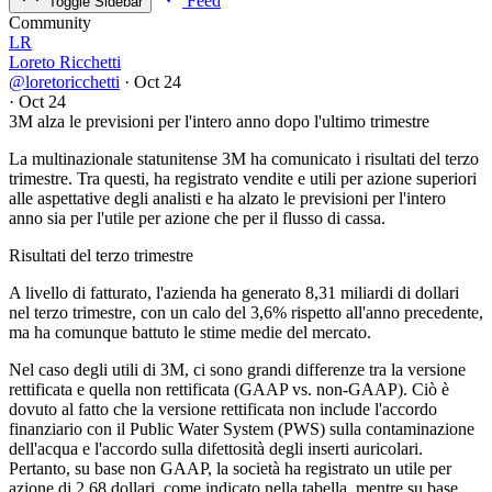
Feed
Toggle Sidebar
Community
LR
Loreto Ricchetti
@loretoricchetti
·
Oct 24
·
Oct 24
3M alza le previsioni per l'intero anno dopo l'ultimo trimestre
La multinazionale statunitense 3M ha comunicato i risultati del terzo
trimestre. Tra questi, ha registrato vendite e utili per azione superiori
alle aspettative degli analisti e ha alzato le previsioni per l'intero
anno sia per l'utile per azione che per il flusso di cassa.
Risultati del terzo trimestre
A livello di fatturato, l'azienda ha generato 8,31 miliardi di dollari
nel terzo trimestre, con un calo del 3,6% rispetto all'anno precedente,
ma ha comunque battuto le stime medie del mercato.
Nel caso degli utili di 3M, ci sono grandi differenze tra la versione
rettificata e quella non rettificata (GAAP vs. non-GAAP). Ciò è
dovuto al fatto che la versione rettificata non include l'accordo
finanziario con il Public Water System (PWS) sulla contaminazione
dell'acqua e l'accordo sulla difettosità degli inserti auricolari.
Pertanto, su base non GAAP, la società ha registrato un utile per
azione di 2,68 dollari, come indicato nella tabella, mentre su base