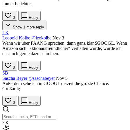
immer beliebter.
0
Reply
Show 1 more reply
LK
Leopold Kolbe
@leokolbe
Nov 3
Wenn wir über FAANG sprechen, dann ganz klar
$GOOGL
. Wenn
Amazon sich "aktionärsfreundlicher" verhalten würde, würde ich
das auch gerne dazu schreiben.
0
Reply
SB
Sascha Beyer
@saschabeyer
Nov 5
Außerdem sehe ich in GOOGL derzeit die größte Chance.
Großartig.
0
Reply
⌘
K