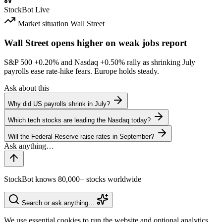
StockBot
Live
Market situation
Wall Street
Wall Street opens higher on weak jobs report
S&P 500
+0.20%
and Nasdaq
+0.50%
rally as shrinking July
payrolls ease rate-hike fears. Europe holds steady.
Ask about this
Why did US payrolls shrink in July?
Which tech stocks are leading the Nasdaq today?
Will the Federal Reserve raise rates in September?
StockBot knows 80,000+ stocks worldwide
Search or ask anything…
We use essential cookies to run the website and optional analytics