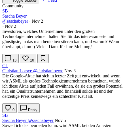
Feed
Toggle Sidebar
Community
SB
Sascha Beyer
@saschabeyer
·
Nov 2
·
Nov 2
Investoren, welches Unternehmen unter den großen
Technologieunternehmen halten Sie für das interessanteste und
günstigste, in das man heute investieren kann, und warum? Wenn
überhaupt, dann :) Vielen Dank für Ihre Meinung!
13
10
CL
Christian Loewe
@christianloewe
Nov 3
Die Google-Aktie hat sich in letzter Zeit gut entwickelt, und wenn
wir ASML als großes Technologieunternehmen betrachten, würde
ich diese Aktie auf jeden Fall erwähnen, da sie ein großes Potenzial
hat, ein Qualitätsunternehmen und finanziell solide ist und der
derzeitige Preis keineswegs ein schlechter Kauf ist.
0
Reply
SB
Sascha Beyer
@saschabeyer
Nov 5
Soweit ich das beurteilen kann, wird ASML bei den Anlegern