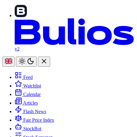
v2
Feed
Watchlist
Calendar
Articles
Flash News
Fair Price Index
StockBot