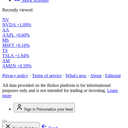
Stock Screener
Recently viewed
NV
NVDA
+1.09%
AA
AAPL
+0.60%
MS
MSFT
+0.16%
TS
TSLA
+1.94%
AM
AMZN
+0.59%
Privacy policy
·
Terms of service
·
What's new
·
About
·
Editorial
All data provided on the Bulios platform is for informational
purposes only and is not intended for trading or investing.
Learn
more
Sign in
Personalize your feed