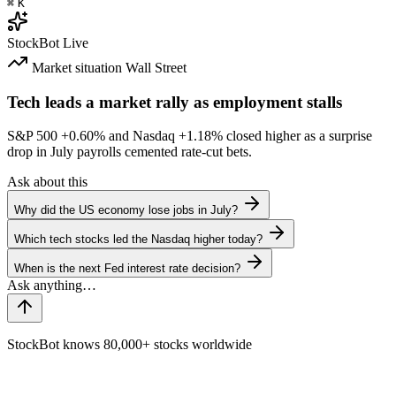
⌘
K
StockBot
Live
Market situation
Wall Street
Tech leads a market rally as employment stalls
S&P 500
+0.60%
and Nasdaq
+1.18%
closed higher as a surprise
drop in July payrolls cemented rate-cut bets.
Ask about this
Why did the US economy lose jobs in July?
Which tech stocks led the Nasdaq higher today?
When is the next Fed interest rate decision?
StockBot knows 80,000+ stocks worldwide