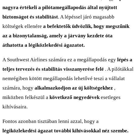
nagyra értékeli a pilótamegállapodás által nyújtott
biztonságot és stabilitást
. A lépéssel járó magasabb
költségek ellenére
a befektetők üdvözlik, hogy megszűnik
az a bizonytalanság, amely a járvány kezdete óta
áthatotta a légiközlekedési ágazatot.
A Southwest Airlines számára ez a megállapodás egy
lépés a
teljes tervezés és stabilitás visszanyerése felé
. A pilótákkal
nemrégiben kötött megállapodás lehetővé teszi a vállalat
számára, hogy
alkalmazkodjon az új költségekhez
,
miközben felkészül a
következő negyedévek
esetleges
kihívásaira.
Fontos azonban tisztában lenni azzal, hogy a
légiközlekedési ágazat további kihívásokkal néz szembe.