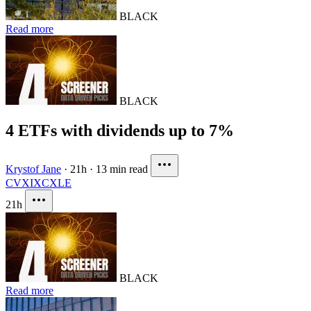
BLACK
Read more
BLACK
4 ETFs with dividends up to 7%
Krystof Jane
·
21h
·
13 min read
CVX
IXC
XLE
21h
BLACK
Read more