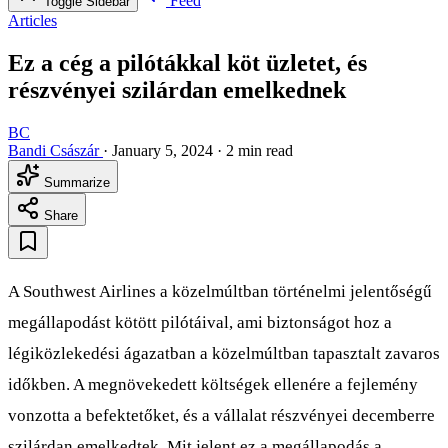
Feed
Toggle Sidebar
Articles
Ez a cég a pilótákkal köt üzletet, és
részvényei szilárdan emelkednek
BC
Bandi Császár
·
January 5, 2024
·
2 min read
Summarize
Share
A Southwest Airlines a közelmúltban történelmi jelentőségű
megállapodást kötött pilótáival, ami biztonságot hoz a
légiközlekedési ágazatban a közelmúltban tapasztalt zavaros
időkben. A megnövekedett költségek ellenére a fejlemény
vonzotta a befektetőket, és a vállalat részvényei decemberre
szilárdan emelkedtek. Mit jelent ez a megállapodás a