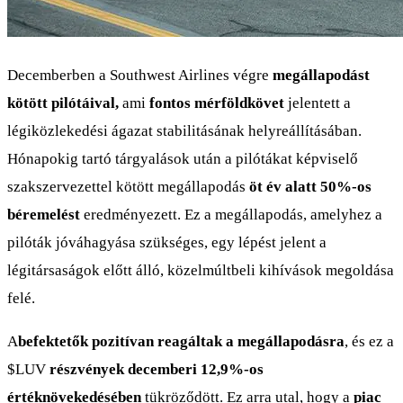
Decemberben a Southwest Airlines végre
megállapodást
kötött pilótáival,
ami
fontos mérföldkövet
jelentett a
légiközlekedési ágazat stabilitásának helyreállításában.
Hónapokig tartó tárgyalások után a pilótákat képviselő
szakszervezettel kötött megállapodás
öt év alatt 50%-os
béremelést
eredményezett. Ez a megállapodás, amelyhez a
pilóták jóváhagyása szükséges, egy lépést jelent a
légitársaságok előtt álló, közelmúltbeli kihívások megoldása
felé.
A
befektetők pozitívan reagáltak a megállapodásra
, és ez a
$LUV
részvények decemberi 12,9%-os
értéknövekedésében
tükröződött. Ez arra utal, hogy a
piac