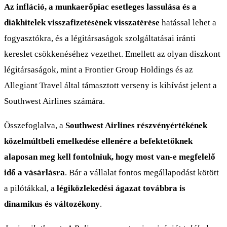
Az infláció, a munkaerőpiac esetleges lassulása és a
diákhitelek visszafizetésének visszatérése
hatással lehet a
fogyasztókra, és a légitársaságok szolgáltatásai iránti
kereslet csökkenéséhez vezethet. Emellett az olyan diszkont
légitársaságok, mint a Frontier Group Holdings és az
Allegiant Travel által támasztott verseny is kihívást jelent a
Southwest Airlines számára.
Összefoglalva, a
Southwest Airlines részvényértékének
közelmúltbeli emelkedése ellenére a befektetőknek
alaposan meg kell fontolniuk, hogy most van-e megfelelő
idő a vásárlásra
. Bár a vállalat fontos megállapodást kötött
a pilótákkal, a
légiközlekedési ágazat továbbra is
dinamikus és változékony
.