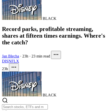
BLACK
Record parks, profitable streaming,
shares at fifteen times earnings. Where's
the catch?
Jan Blecha
·
23h
·
23 min read
DIS
NFLX
23h
BLACK