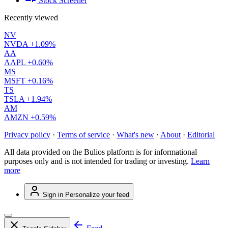
Stock Screener
Recently viewed
NV
NVDA
+1.09%
AA
AAPL
+0.60%
MS
MSFT
+0.16%
TS
TSLA
+1.94%
AM
AMZN
+0.59%
Privacy policy
·
Terms of service
·
What's new
·
About
·
Editorial
All data provided on the Bulios platform is for informational
purposes only and is not intended for trading or investing.
Learn
more
Sign in
Personalize your feed