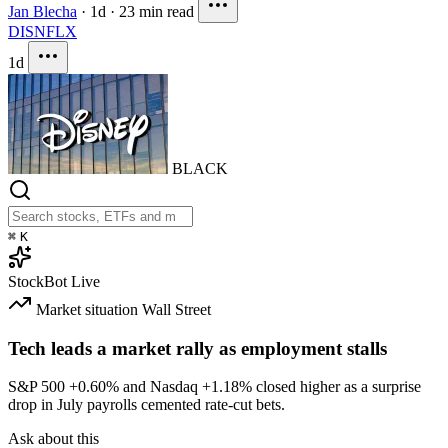
Jan Blecha
·
1d
·
23 min read
DIS
NFLX
1d
BLACK
⌘
K
StockBot
Live
Market situation
Wall Street
Tech leads a market rally as employment stalls
S&P 500
+0.60%
and Nasdaq
+1.18%
closed higher as a surprise
drop in July payrolls cemented rate-cut bets.
Ask about this