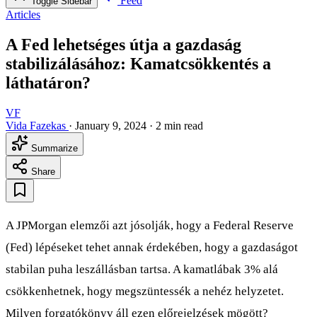
Feed
Toggle Sidebar
Articles
A Fed lehetséges útja a gazdaság
stabilizálásához: Kamatcsökkentés a
láthatáron?
VF
Vida Fazekas
·
January 9, 2024
·
2 min read
Summarize
Share
A JPMorgan elemzői azt jósolják, hogy a Federal Reserve
(Fed) lépéseket tehet annak érdekében, hogy a gazdaságot
stabilan puha leszállásban tartsa. A kamatlábak 3% alá
csökkenhetnek, hogy megszüntessék a nehéz helyzetet.
Milyen forgatókönyv áll ezen előrejelzések mögött?