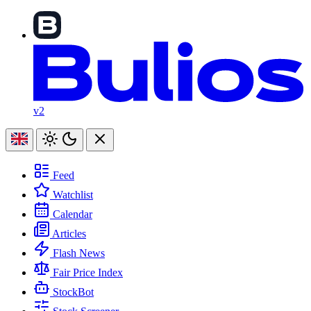
v2
Feed
Watchlist
Calendar
Articles
Flash News
Fair Price Index
StockBot