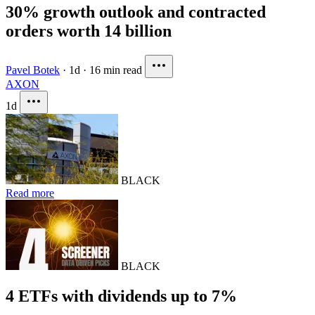
30% growth outlook and contracted
orders worth 14 billion
Pavel Botek
·
1d
·
16 min read
AXON
1d
BLACK
Read more
BLACK
4 ETFs with dividends up to 7%