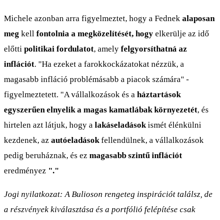
Michele azonban arra figyelmeztet, hogy a Fednek
alaposan
meg
kell
fontolnia a megközelítését, hogy
elkerülje az idő
előtti
politikai fordulatot
, amely
felgyorsíthatná az
inflációt
. "Ha ezeket a farokkockázatokat nézzük, a
magasabb infláció problémásabb a piacok számára" -
figyelmeztetett. "A vállalkozások és a
háztartások
egyszerűen elnyelik a magas kamatlábak környezetét
, és
hirtelen azt látjuk, hogy a
lakáseladások
ismét élénkülni
kezdenek, az
autóeladások
fellendülnek, a vállalkozások
pedig beruháznak, és ez
magasabb szintű inflációt
eredményez
"."
Jogi nyilatkozat: A Bulioson rengeteg inspirációt találsz, de
a részvények kiválasztása és a portfólió felépítése csak