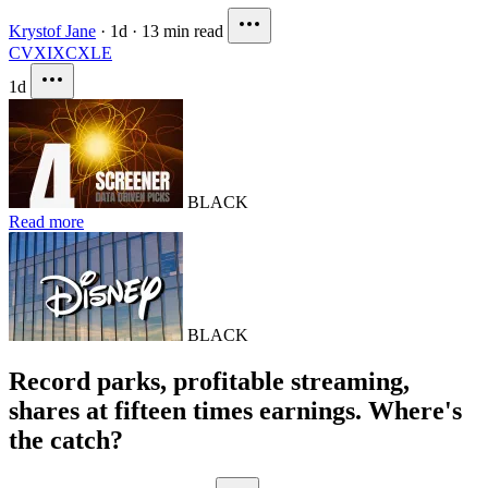
Krystof Jane
·
1d
·
13 min read
CVX
IXC
XLE
1d
BLACK
Read more
BLACK
Record parks, profitable streaming,
shares at fifteen times earnings. Where's
the catch?