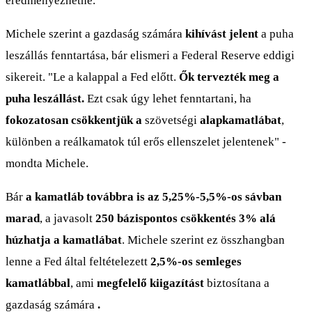
eredményezhetné.
Michele szerint a gazdaság számára
kihívást jelent
a puha
leszállás fenntartása, bár elismeri a Federal Reserve eddigi
sikereit. "Le a kalappal a Fed előtt.
Ők tervezték meg a
puha leszállást.
Ezt csak úgy lehet fenntartani, ha
fokozatosan csökkentjük a
szövetségi
alapkamatlábat
,
különben a reálkamatok túl erős ellenszelet jelentenek" -
mondta Michele.
Bár
a kamatláb továbbra is az 5,25%-5,5%-os sávban
marad
, a javasolt
250 bázispontos csökkentés 3% alá
húzhatja a kamatlábat
. Michele szerint ez összhangban
lenne a Fed által feltételezett
2,5%-os
semleges
kamatlábbal
, ami
megfelelő kiigazítást
biztosítana a
gazdaság számára
.