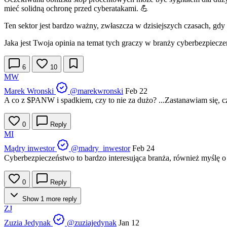
mieć solidną ochronę przed cyberatakami. 💪
Ten sektor jest bardzo ważny, zwłaszcza w dzisiejszych czasach, gdy
Jaka jest Twoja opinia na temat tych graczy w branży cyberbezpiec
6
10
MW
Marek Wronski
@marekwronski
Feb 22
A co z
$PANW
i spadkiem, czy to nie za dużo? ...Zastanawiam się, c
0
Reply
MI
Mądry inwestor
@madry_inwestor
Feb 24
Cyberbezpieczeństwo to bardzo interesująca branża, również myślę o 
0
Reply
Show 1 more reply
ZJ
Zuzia Jedynak
@zuziajedynak
Jan 12