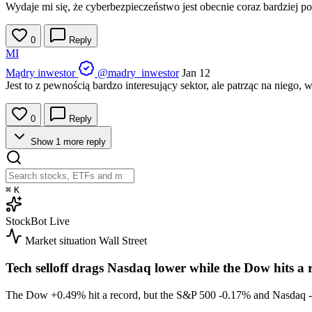
Wydaje mi się, że cyberbezpieczeństwo jest obecnie coraz bardziej pot
0
Reply
MI
Mądry inwestor
@madry_inwestor
Jan 12
Jest to z pewnością bardzo interesujący sektor, ale patrząc na niego, w
0
Reply
Show 1 more reply
⌘
K
StockBot
Live
Market situation
Wall Street
Tech selloff drags Nasdaq lower while the Dow hits a 
The Dow
+0.49%
hit a record, but the S&P 500
-0.17%
and Nasdaq