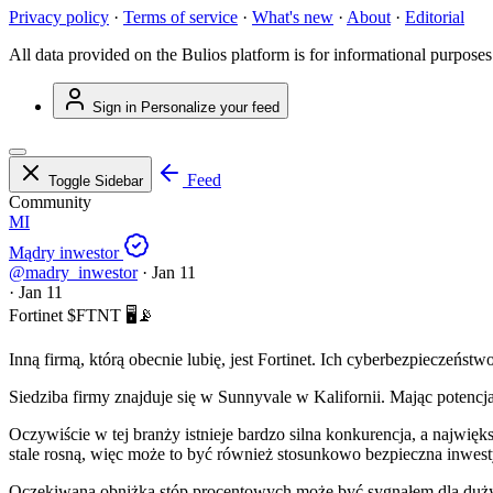
Privacy policy
·
Terms of service
·
What's new
·
About
·
Editorial
All data provided on the Bulios platform is for informational purposes
Sign in
Personalize your feed
Feed
Toggle Sidebar
Community
MI
Mądry inwestor
@madry_inwestor
·
Jan 11
·
Jan 11
Fortinet
$FTNT
🖥️📡
Inną firmą, którą obecnie lubię, jest Fortinet. Ich cyberbezpieczeństw
Siedziba firmy znajduje się w Sunnyvale w Kalifornii. Mając poten
Oczywiście w tej branży istnieje bardzo silna konkurencja, a najwię
stale rosną, więc może to być również stosunkowo bezpieczna inwest
Oczekiwana obniżka stóp procentowych może być sygnałem dla dużych 