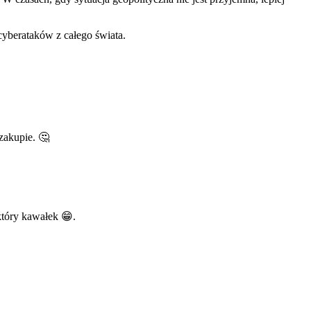
cyberataków z całego świata.
 zakupie. 🤔
który kawałek 😁.