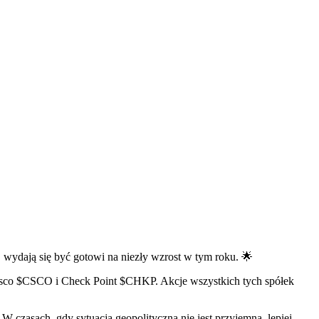
 wydają się być gotowi na niezły wzrost w tym roku. 🌟
isco
$CSCO
i Check Point
$CHKP
. Akcje wszystkich tych spółek
czasach, gdy sytuacja geopolityczna nie jest przyjemna, lepiej