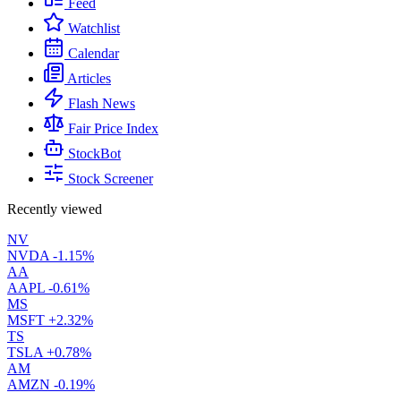
Feed
Watchlist
Calendar
Articles
Flash News
Fair Price Index
StockBot
Stock Screener
Recently viewed
NV
NVDA
-1.15%
AA
AAPL
-0.61%
MS
MSFT
+2.32%
TS
TSLA
+0.78%
AM
AMZN
-0.19%