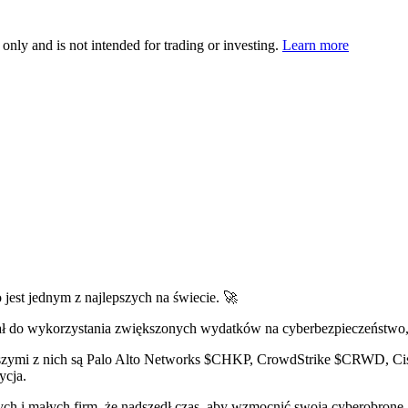
 only and is not intended for trading or investing.
Learn more
o jest jednym z najlepszych na świecie. 🚀
cjał do wykorzystania zwiększonych wydatków na cyberbezpieczeństwo,
kszymi z nich są Palo Alto Networks
$CHKP
, CrowdStrike
$CRWD
, C
ycja.
i małych firm, że nadszedł czas, aby wzmocnić swoją cyberobronę. W 