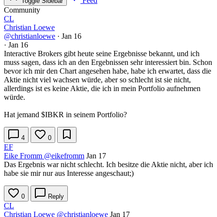
Feed
Toggle Sidebar
Community
CL
Christian Loewe
@christianloewe
·
Jan 16
·
Jan 16
Interactive Brokers gibt heute seine Ergebnisse bekannt, und ich
muss sagen, dass ich an den Ergebnissen sehr interessiert bin. Schon
bevor ich mir den Chart angesehen habe, habe ich erwartet, dass die
Aktie nicht viel wachsen würde, aber so schlecht ist sie nicht,
allerdings ist es keine Aktie, die ich in mein Portfolio aufnehmen
würde.
Hat jemand
$IBKR
in seinem Portfolio?
4
0
EF
Eike Fromm
@eikefromm
Jan 17
Das Ergebnis war nicht schlecht. Ich besitze die Aktie nicht, aber ich
habe sie mir nur aus Interesse angeschaut;)
0
Reply
CL
Christian Loewe
@christianloewe
Jan 17