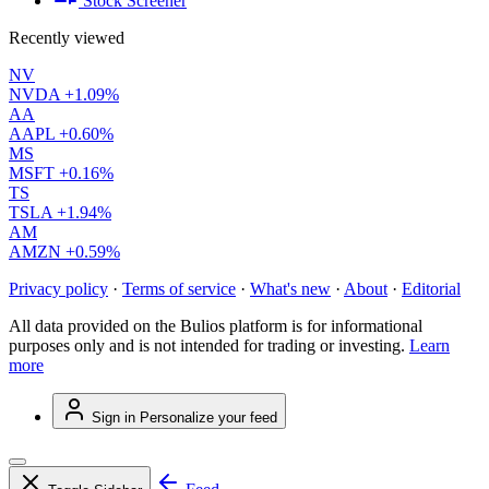
Stock Screener
Recently viewed
NV
NVDA
+1.09%
AA
AAPL
+0.60%
MS
MSFT
+0.16%
TS
TSLA
+1.94%
AM
AMZN
+0.59%
Privacy policy
·
Terms of service
·
What's new
·
About
·
Editorial
All data provided on the Bulios platform is for informational
purposes only and is not intended for trading or investing.
Learn
more
Sign in
Personalize your feed