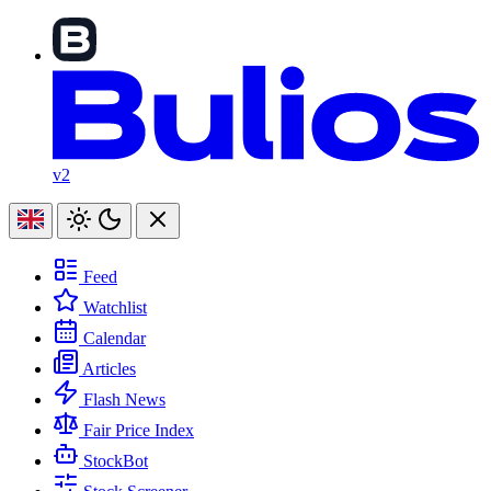
v2
Feed
Watchlist
Calendar
Articles
Flash News
Fair Price Index
StockBot