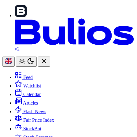
v2
Feed
Watchlist
Calendar
Articles
Flash News
Fair Price Index
StockBot