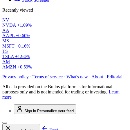
Stock Screener
Recently viewed
NV
NVDA
+1.09%
AA
AAPL
+0.60%
MS
MSFT
+0.16%
TS
TSLA
+1.94%
AM
AMZN
+0.59%
Privacy policy
·
Terms of service
·
What's new
·
About
·
Editorial
All data provided on the Bulios platform is for informational
purposes only and is not intended for trading or investing.
Learn
more
Sign in
Personalize your feed