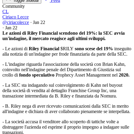
Feed
Toggle Sidebar
Community
CL
Ciriaco Lecce
@ciriacolecce
·
Jan 22
·
Jan 22
Le azioni di Riley Financial scendono del 19%: la SEC avvia
un'indagine, il mercato reagisce agli ultimi sviluppi.
- Le azioni di
Riley Financial
$RILY
sono scese del 19%
inseguito
alla notizia di un'indagine per frode finanziaria da parte della SEC.
- L'indagine riguarda l'associazione della società con Brian Kahn,
coinvolto nell'indagine penale del Dipartimento di Giustizia sul
crollo di
fondo speculativo
Prophecy Asset Management nel
2020.
- La SEC sta indagando sul coinvolgimento di Kahn nel buyout
della società di vendita al dettaglio Franchise Group Inc, una
transazione intermediata da B. Riley e finanziata da Nomura.
- B. Riley nega di aver ricevuto comunicazioni dalla SEC in merito
all'indagine e dichiara di aver collaborato pienamente se interpellata.
- La società accusa il venditore allo scoperto di tattiche volte a
distruggere l'azienda ed esprime il proprio impegno a indagare sulle
transazioni.