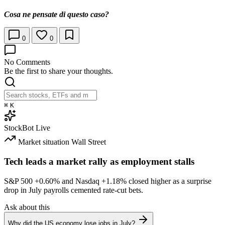
Cosa ne pensate di questo caso?
0
0
No Comments
Be the first to share your thoughts.
⌘
K
StockBot
Live
Market situation
Wall Street
Tech leads a market rally as employment stalls
S&P 500
+0.60%
and Nasdaq
+1.18%
closed higher as a surprise
drop in July payrolls cemented rate-cut bets.
Ask about this
Why did the US economy lose jobs in July?