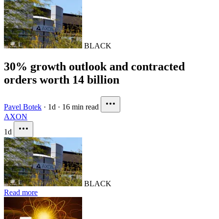
BLACK
30% growth outlook and contracted
orders worth 14 billion
Pavel Botek
·
1d
·
16 min read
AXON
1d
BLACK
Read more