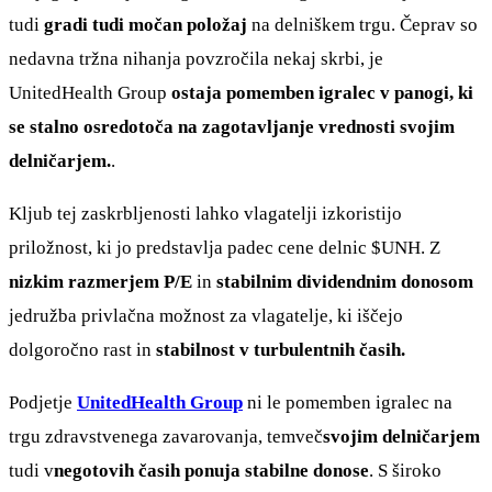
tudi
gradi tudi močan položaj
na delniškem trgu. Čeprav so
nedavna tržna nihanja povzročila nekaj skrbi, je
UnitedHealth Group
ostaja pomemben igralec v panogi, ki
se stalno osredotoča na zagotavljanje vrednosti svojim
delničarjem.
.
Kljub tej zaskrbljenosti lahko vlagatelji izkoristijo
priložnost, ki jo predstavlja padec cene delnic
$UNH
. Z
nizkim razmerjem P/E
in
stabilnim dividendnim donosom
jedružba privlačna možnost za vlagatelje, ki iščejo
dolgoročno rast in
stabilnost v turbulentnih časih.
Podjetje
UnitedHealth Group
ni le pomemben igralec na
trgu zdravstvenega zavarovanja, temveč
svojim delničarjem
tudi v
negotovih časih ponuja stabilne donose
. S široko