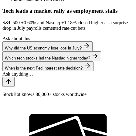
Tech leads a market rally as employment stalls
S&P 500
+0.60%
and Nasdaq
+1.18%
closed higher as a surprise
drop in July payrolls cemented rate-cut bets.
Ask about this
Why did the US economy lose jobs in July?
Which tech stocks led the Nasdaq higher today?
When is the next Fed interest rate decision?
StockBot knows 80,000+ stocks worldwide