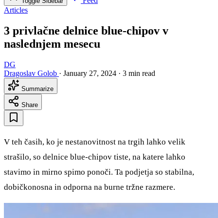
Feed
Toggle Sidebar
Articles
3 privlačne delnice blue-chipov v
naslednjem mesecu
DG
Dragoslav Golob
·
January 27, 2024
·
3 min read
Summarize
Share
V teh časih, ko je nestanovitnost na trgih lahko velik
strašilo, so delnice blue-chipov tiste, na katere lahko
stavimo in mirno spimo ponoči. Ta podjetja so stabilna,
dobičkonosna in odporna na burne tržne razmere.