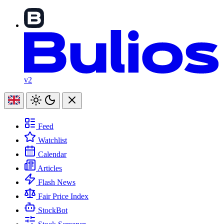
v2
Feed
Watchlist
Calendar
Articles
Flash News
Fair Price Index
StockBot