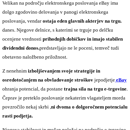
Velikan na področju elektronskega poslovanja eBay ima
dolgo zgodovino delovanja v panogi elektronskega
poslovanja, vendar
ostaja eden glavnih akterjev na trgu.
danes. Njegove delnice, s katerimi se trguje po delčku
ocenjene vrednosti
prihodnjih dobičkov in imajo stabilen
dividendni donos.
predstavljajo ne le poceni, temveč tudi
obetavno naložbeno priložnost.
Z nenehnim
izboljševanjem svoje strategije in
osredotočanjem na obvladovanje stroškov
jepodjetje
eBay
ohranja potencial, da postane
trajna sila na trgu e-trgovine
.
Čeprav je preteklo poslovanje nekaterim vlagateljem morda
povzročilo nekaj skrbi ,
ni dvoma o dolgoročnem potencialu
rasti podjetja.
Njegova stabilnost in močan položaj na področju e-trgovine