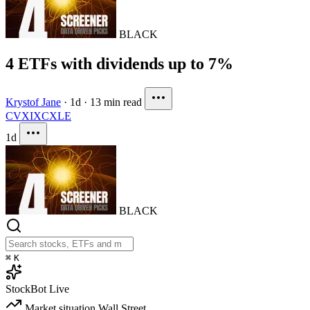
BLACK
4 ETFs with dividends up to 7%
Krystof Jane
·
1d
·
13 min read
CVX
IXC
XLE
1d
BLACK
⌘
K
StockBot
Live
Market situation
Wall Street