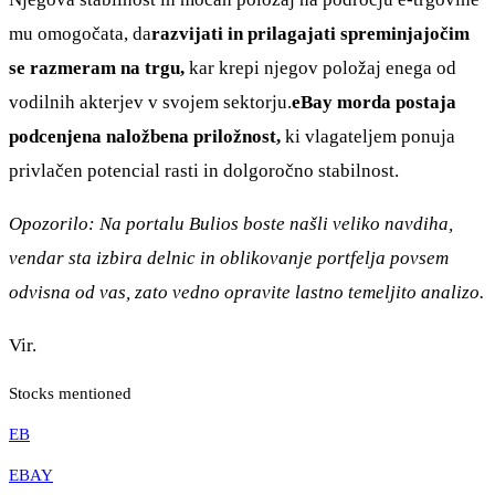
mu omogočata, da
razvijati in prilagajati spreminjajočim
se razmeram na trgu,
kar krepi njegov položaj enega od
vodilnih akterjev v svojem sektorju.
eBay morda postaja
podcenjena naložbena priložnost,
ki vlagateljem ponuja
privlačen potencial rasti in dolgoročno stabilnost.
Opozorilo: Na portalu Bulios boste našli veliko navdiha,
vendar sta izbira delnic in oblikovanje portfelja povsem
odvisna od vas, zato vedno opravite lastno temeljito analizo.
Vir.
Stocks mentioned
EB
EBAY