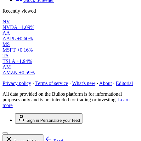
Stock Screener
Recently viewed
NV
NVDA
+1.09%
AA
AAPL
+0.60%
MS
MSFT
+0.16%
TS
TSLA
+1.94%
AM
AMZN
+0.59%
Privacy policy
·
Terms of service
·
What's new
·
About
·
Editorial
All data provided on the Bulios platform is for informational
purposes only and is not intended for trading or investing.
Learn
more
Sign in
Personalize your feed