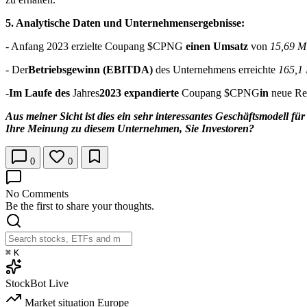
5. Analytische Daten und Unternehmensergebnisse:
- Anfang 2023 erzielte Coupang
$CPNG
einen Umsatz
von
15,69 M
- Der
Betriebsgewinn (EBITDA)
des Unternehmens erreichte
165,1 
-
Im Laufe des
Jahres
2023 expandierte
Coupang
$CPNG
in
neue Reg
Aus meiner Sicht ist dies ein sehr interessantes Geschäftsmodell 
Ihre Meinung zu diesem Unternehmen, Sie Investoren?
0
0
No Comments
Be the first to share your thoughts.
⌘
K
StockBot
Live
Market situation
Europe