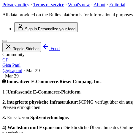
Privacy policy
·
Terms of service
·
What's new
·
About
·
Editorial
All data provided on the Bulios platform is for informational purposes
Sign in
Personalize your feed
Feed
Toggle Sidebar
Community
GP
Gisa Paul
@gisapaul
·
Mar 29
·
Mar 29
🌐 Innovativer E-Commerce-Riese: Coupang, Inc.
1 )
Umfassende E-Commerce-Plattform.
2. integrierte physische Infrastruktur:
$CPNG
verfügt über ein aus
Preisen ermöglichen.
3.
Einsatz von
Spitzentechnologie.
4) Wachstum und Expansion:
Die kürzliche Übernahme des Online
zu erhalten.