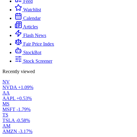
Feed
Watchlist
Calendar
Articles
Flash News
Fair Price Index
StockBot
Stock Screener
Recently viewed
NV
NVDA
+1.09%
AA
AAPL
+0.53%
MS
MSFT
-1.79%
TS
TSLA
-0.58%
AM
AMZN
-3.17%