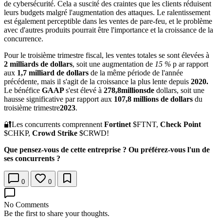
de cybersécurité. Cela a suscité des craintes que les clients réduisent
leurs budgets malgré l'augmentation des attaques. Le ralentissement
est également perceptible dans les ventes de pare-feu, et le problème
avec d'autres produits pourrait être l'importance et la croissance de la
concurrence.
Pour le troisième trimestre fiscal, les ventes totales se sont élevées à
2 milliards de dollars
, soit une augmentation de
15 %
p ar rapport
aux
1,7 milliard de dollars
de la même période de l'année
précédente, mais il s'agit de la croissance la plus lente depuis
2020.
Le bénéfice
GAAP
s'est élevé à
278,8millionsde
dollars, soit une
hausse significative par rapport aux
107,8 millions de dollars
du
troisième trimestre
2023
.
🔐Les concurrents comprennent
Fortinet
$FTNT,
Check Point
$CHKP,
Crowd Strike
$CRWD
!
Que pensez-vous de cette entreprise ? Ou préférez-vous l'un de
ses concurrents ?
0
0
No Comments
Be the first to share your thoughts.