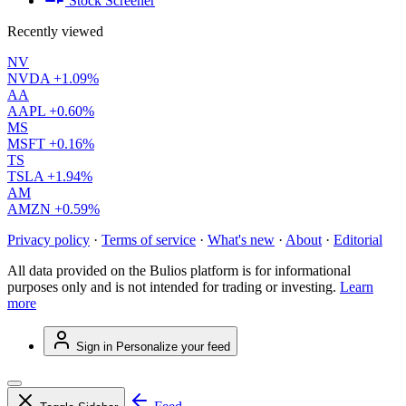
Stock Screener
Recently viewed
NV
NVDA
+1.09%
AA
AAPL
+0.60%
MS
MSFT
+0.16%
TS
TSLA
+1.94%
AM
AMZN
+0.59%
Privacy policy
·
Terms of service
·
What's new
·
About
·
Editorial
All data provided on the Bulios platform is for informational
purposes only and is not intended for trading or investing.
Learn
more
Sign in
Personalize your feed