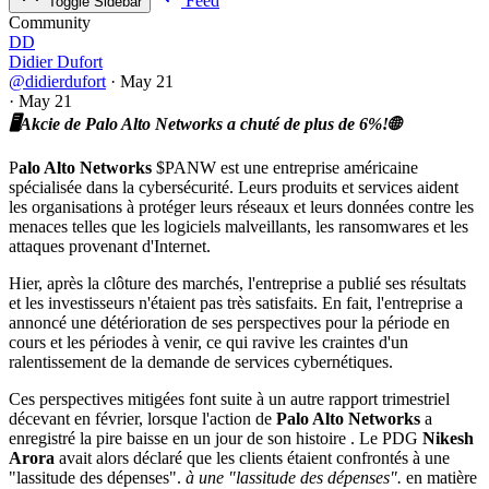
Feed
Toggle Sidebar
Community
DD
Didier Dufort
@didierdufort
·
May 21
·
May 21
🖥️Akcie de Palo Alto Networks a chuté de plus de 6%!🌐
P
alo Alto Networks
$PANW est une entreprise américaine
spécialisée dans la cybersécurité. Leurs produits et services aident
les organisations à protéger leurs réseaux et leurs données contre les
menaces telles que les logiciels malveillants, les ransomwares et les
attaques provenant d'Internet.
Hier, après la clôture des marchés, l'entreprise a publié ses résultats
et les investisseurs n'étaient pas très satisfaits. En fait, l'entreprise a
annoncé une détérioration de ses perspectives pour la période en
cours et les périodes à venir, ce qui ravive les craintes d'un
ralentissement de la demande de services cybernétiques.
Ces perspectives mitigées font suite à un autre rapport trimestriel
décevant en février, lorsque l'action de
Palo Alto Networks
a
enregistré la pire baisse en un jour de son histoire . Le PDG
Nikesh
Arora
avait alors déclaré que les clients étaient confrontés à une
"lassitude des dépenses".
à une "lassitude des dépenses".
en matière