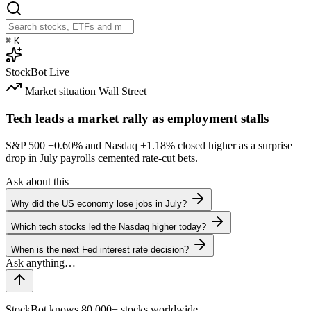
⌘
K
StockBot
Live
Market situation
Wall Street
Tech leads a market rally as employment stalls
S&P 500
+0.60%
and Nasdaq
+1.18%
closed higher as a surprise
drop in July payrolls cemented rate-cut bets.
Ask about this
Why did the US economy lose jobs in July?
Which tech stocks led the Nasdaq higher today?
When is the next Fed interest rate decision?
StockBot knows 80,000+ stocks worldwide