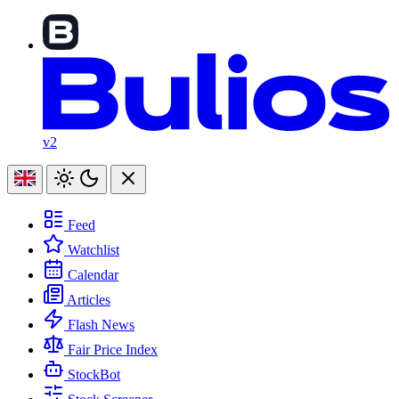
v2
Feed
Watchlist
Calendar
Articles
Flash News
Fair Price Index
StockBot