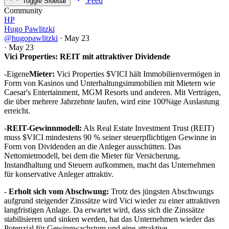
Feed
Toggle Sidebar
Community
HP
Hugo Pawlitzki
@hugopawlitzki
·
May 23
·
May 23
Vici Properties: REIT mit attraktiver Dividende
-Eigene
Mieter:
Vici Properties
$VICI
hält Immobilienvermögen in
Form von Kasinos und Unterhaltungsimmobilien mit Mietern wie
Caesar's Entertainment, MGM Resorts und anderen. Mit Verträgen,
die über mehrere Jahrzehnte laufen, wird eine 100%ige Auslastung
erreicht.
-
REIT-Gewinnmodell:
Als Real Estate Investment Trust (REIT)
muss
$VICI
mindestens 90 % seiner steuerpflichtigen Gewinne in
Form von Dividenden an die Anleger ausschütten. Das
Nettomietmodell, bei dem die Mieter für Versicherung,
Instandhaltung und Steuern aufkommen, macht das Unternehmen
für konservative Anleger attraktiv.
-
Erholt sich vom Abschwung:
Trotz des jüngsten Abschwungs
aufgrund steigender Zinssätze wird Vici wieder zu einer attraktiven
langfristigen Anlage. Da erwartet wird, dass sich die Zinssätze
stabilisieren und sinken werden, hat das Unternehmen wieder das
Potenzial für Gewinnwachstum und eine attraktive