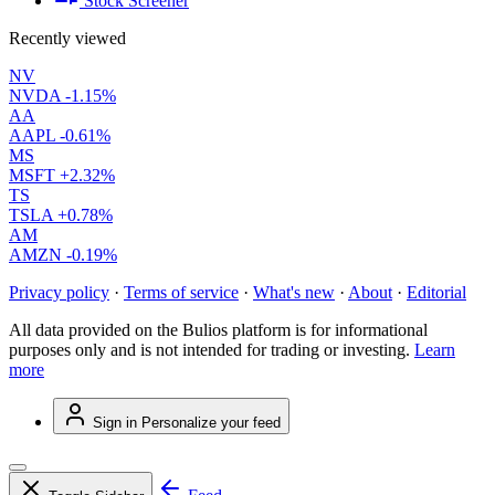
Stock Screener
Recently viewed
NV
NVDA
-1.15%
AA
AAPL
-0.61%
MS
MSFT
+2.32%
TS
TSLA
+0.78%
AM
AMZN
-0.19%
Privacy policy
·
Terms of service
·
What's new
·
About
·
Editorial
All data provided on the Bulios platform is for informational
purposes only and is not intended for trading or investing.
Learn
more
Sign in
Personalize your feed