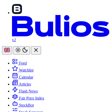
v2
Feed
Watchlist
Calendar
Articles
Flash News
Fair Price Index
StockBot