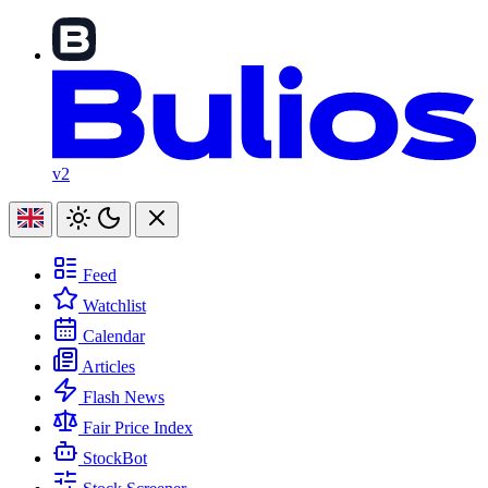
v2
Feed
Watchlist
Calendar
Articles
Flash News
Fair Price Index
StockBot