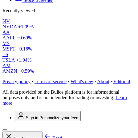
Stock Screener
Recently viewed
NV
NVDA
+1.09%
AA
AAPL
+0.60%
MS
MSFT
+0.16%
TS
TSLA
+1.94%
AM
AMZN
+0.59%
Privacy policy
·
Terms of service
·
What's new
·
About
·
Editorial
All data provided on the Bulios platform is for informational
purposes only and is not intended for trading or investing.
Learn
more
Sign in
Personalize your feed