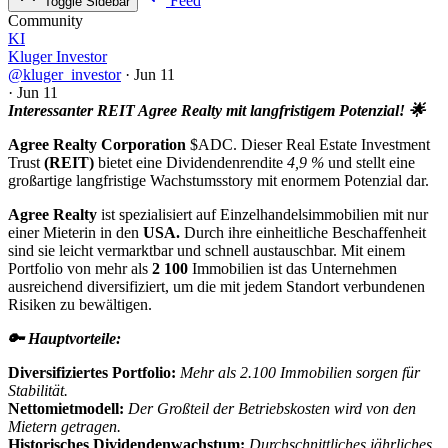
Feed
Toggle Sidebar
Community
KI
Kluger Investor
@kluger_investor
·
Jun 11
·
Jun 11
Interessanter REIT Agree Realty mit langfristigem Potenzial! 🌟
Agree Realty Corporation
$ADC
. Dieser Real Estate Investment
Trust
(REIT)
bietet eine Dividendenrendite
4,9 %
und stellt eine
großartige langfristige Wachstumsstory mit enormem Potenzial dar.
Agree Realty
ist spezialisiert auf Einzelhandelsimmobilien mit nur
einer Mieterin in den
USA.
Durch ihre einheitliche Beschaffenheit
sind sie leicht vermarktbar und schnell austauschbar. Mit einem
Portfolio von mehr als
2 100
Immobilien ist das Unternehmen
ausreichend diversifiziert, um die mit jedem Standort verbundenen
Risiken zu bewältigen.
🔑 Hauptvorteile:
Diversifiziertes Portfolio:
Mehr als 2.100 Immobilien sorgen für
Stabilität.
Nettomietmodell:
Der Großteil der Betriebskosten wird von den
Mietern getragen.
Historisches Dividendenwachstum:
Durchschnittliches jährliches