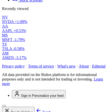
Stock Screener
Recently viewed
NV
NVDA
+1.09%
AA
AAPL
+0.53%
MS
MSFT
-1.79%
TS
TSLA
-0.58%
AM
AMZN
-3.17%
Privacy policy
·
Terms of service
·
What's new
·
About
·
Editorial
All data provided on the Bulios platform is for informational
purposes only and is not intended for trading or investing.
Learn
more
Sign in
Personalize your feed