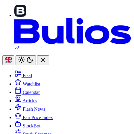
v2
Feed
Watchlist
Calendar
Articles
Flash News
Fair Price Index
StockBot