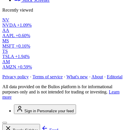
Stock Screener
Recently viewed
NV
NVDA
+1.09%
AA
AAPL
+0.60%
MS
MSFT
+0.16%
TS
TSLA
+1.94%
AM
AMZN
+0.59%
Privacy policy
·
Terms of service
·
What's new
·
About
·
Editorial
All data provided on the Bulios platform is for informational
purposes only and is not intended for trading or investing.
Learn
more
Sign in
Personalize your feed