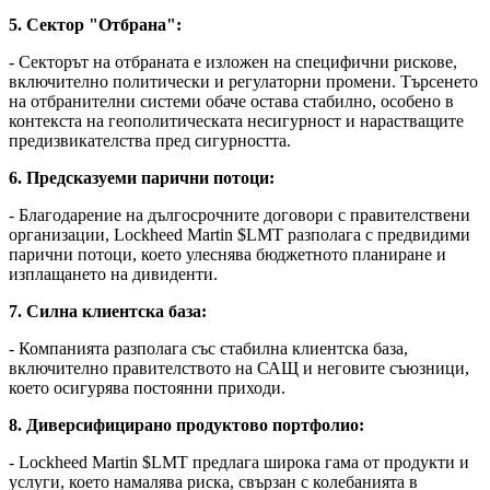
5. Сектор "Отбрана":
- Секторът на отбраната е изложен на специфични рискове,
включително политически и регулаторни промени. Търсенето
на отбранителни системи обаче остава стабилно, особено в
контекста на геополитическата несигурност и нарастващите
предизвикателства пред сигурността.
6. Предсказуеми парични потоци:
- Благодарение на дългосрочните договори с правителствени
организации, Lockheed Martin
$LMT
разполага с предвидими
парични потоци, което улеснява бюджетното планиране и
изплащането на дивиденти.
7. Силна клиентска база:
- Компанията разполага със стабилна клиентска база,
включително правителството на САЩ и неговите съюзници,
което осигурява постоянни приходи.
8. Диверсифицирано продуктово портфолио:
- Lockheed Martin
$LMT
предлага широка гама от продукти и
услуги, което намалява риска, свързан с колебанията в