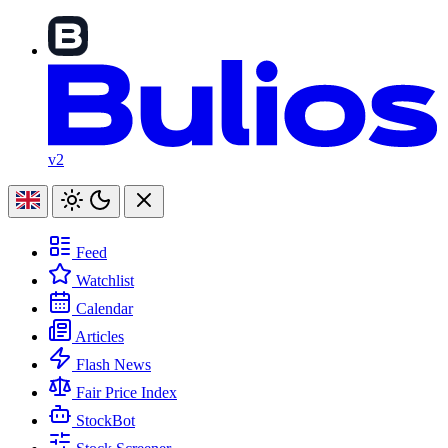
v2
Feed
Watchlist
Calendar
Articles
Flash News
Fair Price Index
StockBot