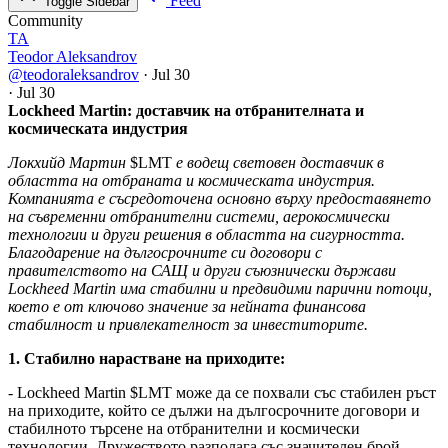
Feed
Toggle Sidebar
Community
TA
Teodor Aleksandrov
@teodoraleksandrov
·
Jul 30
·
Jul 30
Lockheed Martin: доставчик на отбранителната и
космическата индустрия
Локхийд Мартин
$LMT
е водещ световен доставчик в
областта на отбраната и космическата индустрия.
Компанията е съсредоточена основно върху предоставянето
на съвременни отбранителни системи, аерокосмически
технологии и други решения в областта на сигурността.
Благодарение на дългосрочните си договори с
правителството на САЩ и други съюзнически държави
Lockheed Martin има стабилни и предвидими парични потоци,
което е от ключово значение за нейната финансова
стабилност и привлекателност за инвеститорите.
1. Стабилно нарастване на приходите:
- Lockheed Martin
$LMT
може да се похвали със стабилен ръст
на приходите, който се дължи на дългосрочните договори и
стабилното търсене на отбранителни и космически
технологии. Дружеството разполага със значителен брой