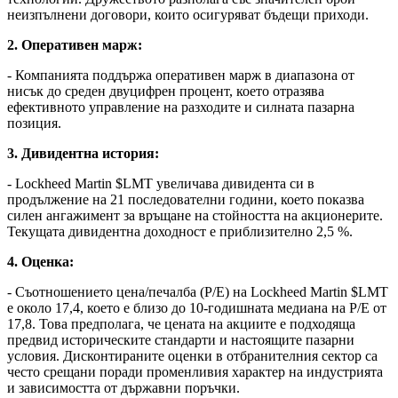
неизпълнени договори, които осигуряват бъдещи приходи.
2. Оперативен марж:
- Компанията поддържа оперативен марж в диапазона от
нисък до среден двуцифрен процент, което отразява
ефективното управление на разходите и силната пазарна
позиция.
3. Дивидентна история:
- Lockheed Martin
$LMT
увеличава дивидента си в
продължение на 21 последователни години, което показва
силен ангажимент за връщане на стойността на акционерите.
Текущата дивидентна доходност е приблизително 2,5 %.
4. Оценка:
- Съотношението цена/печалба (P/E) на Lockheed Martin
$LMT
е около 17,4, което е близо до 10-годишната медиана на P/E от
17,8. Това предполага, че цената на акциите е подходяща
предвид историческите стандарти и настоящите пазарни
условия. Дисконтираните оценки в отбранителния сектор са
често срещани поради променливия характер на индустрията
и зависимостта от държавни поръчки.