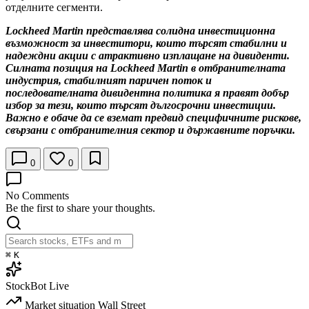
отделните сегменти.
Lockheed Martin представлява солидна инвестиционна
възможност за инвеститори, които търсят стабилни и
надеждни акции с атрактивно изплащане на дивиденти.
Силната позиция на Lockheed Martin в отбранителната
индустрия, стабилният паричен поток и
последователната дивидентна политика я правят добър
избор за тези, които търсят дългосрочни инвестиции.
Важно е обаче да се вземат предвид специфичните рискове,
свързани с отбранителния сектор и държавните поръчки.
0
0
No Comments
Be the first to share your thoughts.
⌘
K
StockBot
Live
Market situation
Wall Street