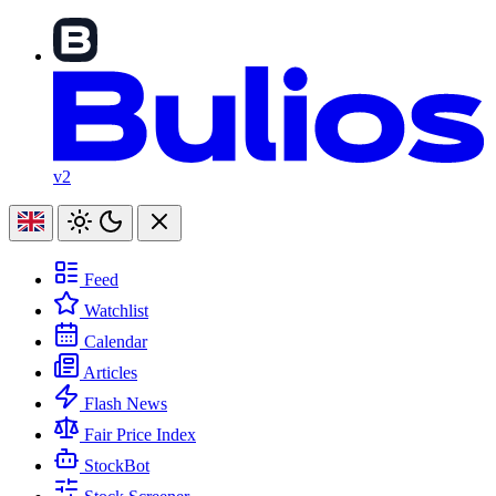
v2
Feed
Watchlist
Calendar
Articles
Flash News
Fair Price Index
StockBot