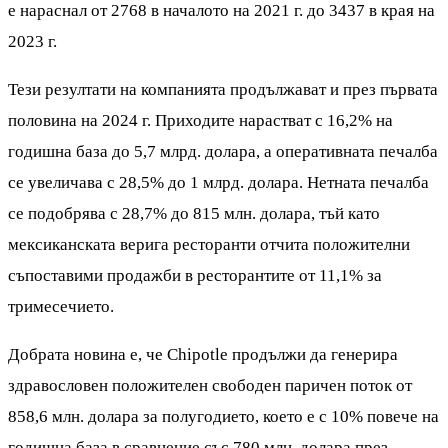
е нараснал от 2768 в началото на 2021 г. до 3437 в края на
2023 г.
Тези резултати на компанията продължават и през първата
половина на 2024 г. Приходите нарастват с 16,2% на
годишна база до 5,7 млрд. долара, а оперативната печалба
се увеличава с 28,5% до 1 млрд. долара. Нетната печалба
се подобрява с 28,7% до 815 млн. долара, тъй като
мексиканската верига ресторанти отчита положителни
съпоставими продажби в ресторантите от 11,1% за
тримесечието.
Добрата новина е, че Chipotle продължи да генерира
здравословен положителен свободен паричен поток от
858,6 млн. долара за полугодието, което е с 10% повече на
годишна база в сравнение със 780 млн. долара през