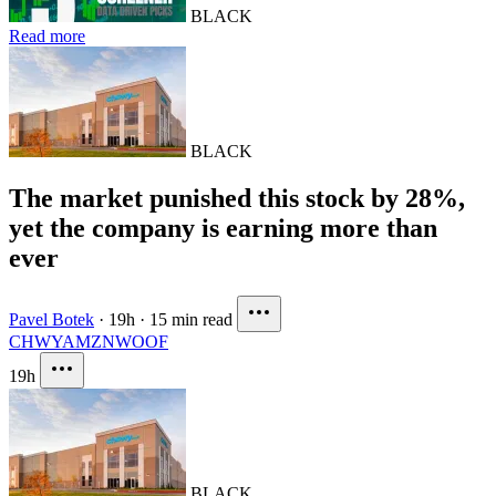
BLACK
Read more
BLACK
The market punished this stock by 28%,
yet the company is earning more than
ever
Pavel Botek
·
19h
·
15 min read
CHWY
AMZN
WOOF
19h
BLACK