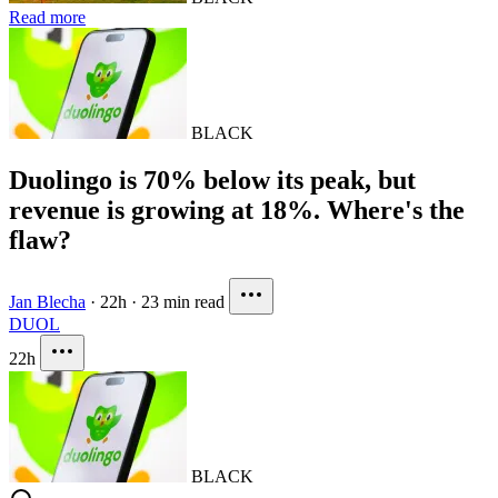
Read more
BLACK
Duolingo is 70% below its peak, but
revenue is growing at 18%. Where's the
flaw?
Jan Blecha
·
22h
·
23 min read
DUOL
22h
BLACK