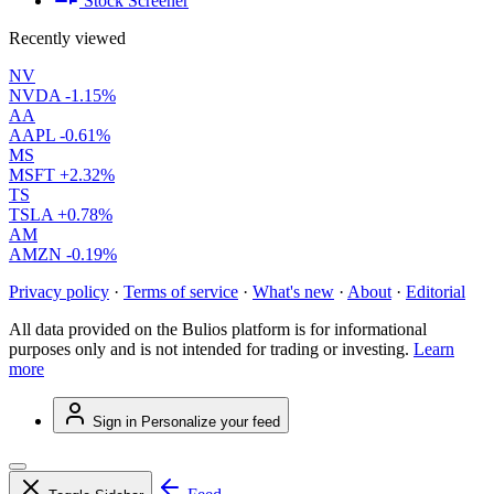
Stock Screener
Recently viewed
NV
NVDA
-1.15%
AA
AAPL
-0.61%
MS
MSFT
+2.32%
TS
TSLA
+0.78%
AM
AMZN
-0.19%
Privacy policy
·
Terms of service
·
What's new
·
About
·
Editorial
All data provided on the Bulios platform is for informational
purposes only and is not intended for trading or investing.
Learn
more
Sign in
Personalize your feed