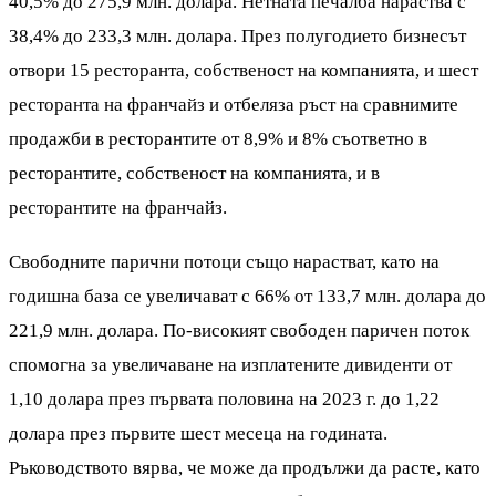
40,5% до 275,9 млн. долара. Нетната печалба нараства с
38,4% до 233,3 млн. долара. През полугодието бизнесът
отвори 15 ресторанта, собственост на компанията, и шест
ресторанта на франчайз и отбеляза ръст на сравнимите
продажби в ресторантите от 8,9% и 8% съответно в
ресторантите, собственост на компанията, и в
ресторантите на франчайз.
Свободните парични потоци също нарастват, като на
годишна база се увеличават с 66% от 133,7 млн. долара до
221,9 млн. долара. По-високият свободен паричен поток
спомогна за увеличаване на изплатените дивиденти от
1,10 долара през първата половина на 2023 г. до 1,22
долара през първите шест месеца на годината.
Ръководството вярва, че може да продължи да расте, като