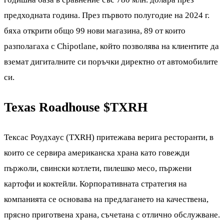
предходната година. През първото полугодие на 2024 г.
бяха открити общо 99 нови магазина, 89 от които
разполагаха с Chipotlane, който позволява на клиентите да
вземат дигиталните си поръчки директно от автомобилите
си.
Texas Roadhouse
$TXRH
Тексас Роудхаус (TXRH) притежава верига ресторанти, в
които се сервира американска храна като говежди
пържоли, свински котлети, пилешко месо, пържени
картофи и коктейли. Корпоративната стратегия на
компанията се основава на предлагането на качествена,
прясно приготвена храна, съчетана с отлично обслужване.