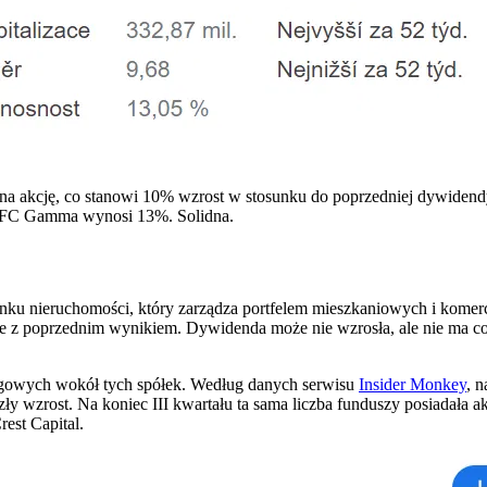
na akcję, co stanowi 10% wzrost w stosunku do poprzedniej dywide
 AFC Gamma wynosi 13%. Solidna.
ku nieruchomości, który zarządza portfelem mieszkaniowych i komerc
e z poprzednim wynikiem. Dywidenda może nie wzrosła, ale nie ma c
ngowych wokół tych spółek. Według danych serwisu
Insider Monkey
, 
ły wzrost. Na koniec III kwartału ta sama liczba funduszy posiadała 
est Capital.