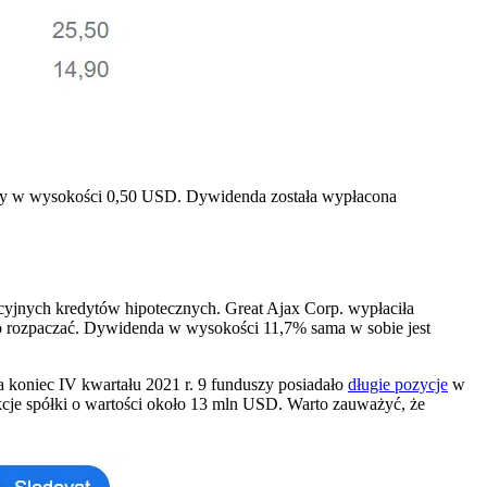
ndy w wysokości 0,50 USD. Dywidenda została wypłacona
yjnych kredytów hipotecznych. Great Ajax Corp. wypłaciła
o rozpaczać. Dywidenda w wysokości 11,7% sama w sobie jest
na koniec IV kwartału 2021 r. 9 funduszy posiadało
długie pozycje
w
akcje spółki o wartości około 13 mln USD. Warto zauważyć, że