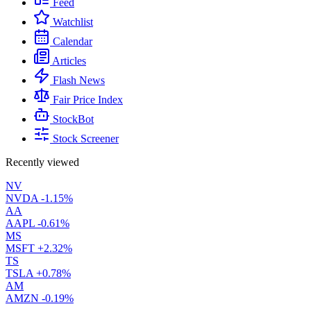
Feed
Watchlist
Calendar
Articles
Flash News
Fair Price Index
StockBot
Stock Screener
Recently viewed
NV
NVDA
-1.15%
AA
AAPL
-0.61%
MS
MSFT
+2.32%
TS
TSLA
+0.78%
AM
AMZN
-0.19%