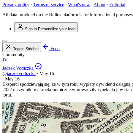
Privacy policy
·
Terms of service
·
What's new
·
About
·
Editorial
All data provided on the Bulios platform is for informational purposes
Sign in
Personalize your feed
Feed
Toggle Sidebar
Community
JV
Jaczek Vodiczka
@jaczekvodizcka
·
May 16
·
May 16
Eksperci spodziewają się, że w tym roku wypłaty dywidend osiągną 
2022 r. czynniki makroekonomiczne wprowadziły rynek akcji w stan
tortu.