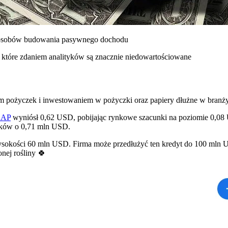
sposobów budowania pasywnego dochodu
które zdaniem analityków są znacznie niedowartościowane
niem pożyczek i inwestowaniem w pożyczki oraz papiery dłużne w branż
AAP
wyniósł 0,62 USD, pobijając rynkowe szacunki na poziomie 0,08
tyków o 0,71 mln USD.
ysokości 60 mln USD. Firma może przedłużyć ten kredyt do 100 mln US
onej rośliny 🍀