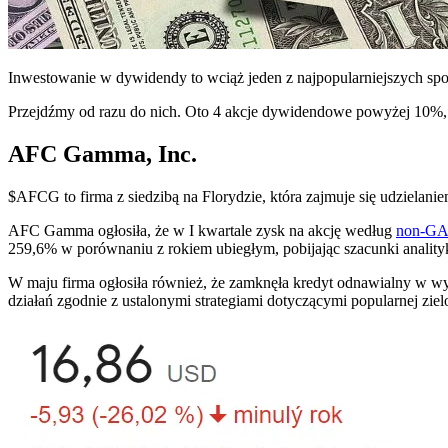
Inwestowanie w dywidendy to wciąż jeden z najpopularniejszych 
Przejdźmy od razu do nich. Oto 4 akcje dywidendowe powyżej 10%, 
AFC Gamma, Inc.
$AFCG
to firma z siedzibą na Florydzie, która zajmuje się udziela
AFC Gamma ogłosiła, że w I kwartale zysk na akcję według
non-G
259,6% w porównaniu z rokiem ubiegłym, pobijając szacunki anali
W maju firma ogłosiła również, że zamknęła kredyt odnawialny w w
działań zgodnie z ustalonymi strategiami dotyczącymi popularnej ziel