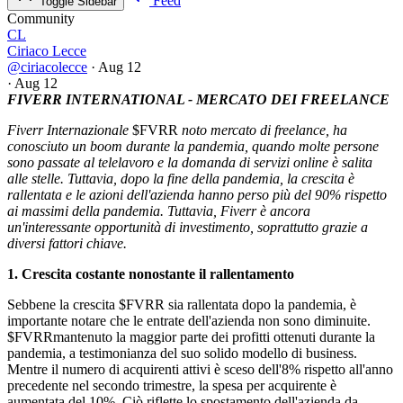
Feed
Toggle Sidebar
Community
CL
Ciriaco Lecce
@ciriacolecce
·
Aug 12
·
Aug 12
FIVERR INTERNATIONAL - MERCATO DEI FREELANCE
Fiverr Internazionale
$FVRR
noto mercato di freelance, ha
conosciuto un boom durante la pandemia, quando molte persone
sono passate al telelavoro e la domanda di servizi online è salita
alle stelle. Tuttavia, dopo la fine della pandemia, la crescita è
rallentata e le azioni dell'azienda hanno perso più del 90% rispetto
ai massimi della pandemia. Tuttavia, Fiverr è ancora
un'interessante opportunità di investimento, soprattutto grazie a
diversi fattori chiave.
1. Crescita costante nonostante il rallentamento
Sebbene la crescita
$FVRR
sia rallentata dopo la pandemia, è
importante notare che le entrate dell'azienda non sono diminuite.
$FVRR
mantenuto la maggior parte dei profitti ottenuti durante la
pandemia, a testimonianza del suo solido modello di business.
Mentre il numero di acquirenti attivi è sceso dell'8% rispetto all'anno
precedente nel secondo trimestre, la spesa per acquirente è
aumentata del 10%. Ciò riflette lo spostamento dell'azienda da