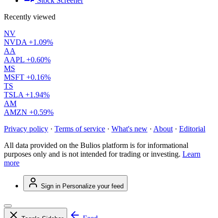
Stock Screener
Recently viewed
NV
NVDA
+1.09%
AA
AAPL
+0.60%
MS
MSFT
+0.16%
TS
TSLA
+1.94%
AM
AMZN
+0.59%
Privacy policy
·
Terms of service
·
What's new
·
About
·
Editorial
All data provided on the Bulios platform is for informational
purposes only and is not intended for trading or investing.
Learn
more
Sign in
Personalize your feed