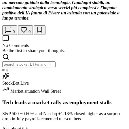
un mercato guidato dalla tecnologia. Guadagni stabili, un
cambiamento strategico verso servizi più complessi e l'impatto
positivo dell'IA fanno di Fiverr un'azienda con un potenziale a
lungo termine.
0
0
No Comments
Be the first to share your thoughts.
⌘
K
StockBot
Live
Market situation
Wall Street
Tech leads a market rally as employment stalls
S&P 500
+0.60%
and Nasdaq
+1.18%
closed higher as a surprise
drop in July payrolls cemented rate-cut bets.
Ask about this