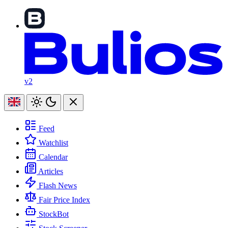
v2
Feed
Watchlist
Calendar
Articles
Flash News
Fair Price Index
StockBot