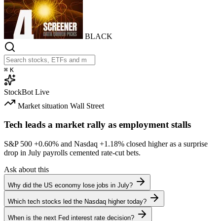
BLACK
⌘
K
StockBot
Live
Market situation
Wall Street
Tech leads a market rally as employment stalls
S&P 500
+0.60%
and Nasdaq
+1.18%
closed higher as a surprise
drop in July payrolls cemented rate-cut bets.
Ask about this
Why did the US economy lose jobs in July?
Which tech stocks led the Nasdaq higher today?
When is the next Fed interest rate decision?