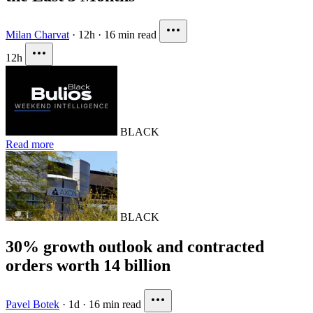
Milan Charvat
·
12h
·
16 min read
12h
BLACK
Read more
BLACK
30% growth outlook and contracted
orders worth 14 billion
Pavel Botek
·
1d
·
16 min read