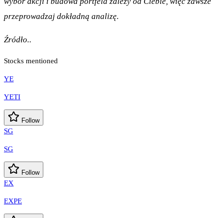
wybór akcji i budowa portfela zależy od Ciebie, więc zawsze
przeprowadzaj dokładną analizę.
Źródło.
.
Stocks mentioned
YE
YETI
Follow
SG
SG
Follow
EX
EXPE