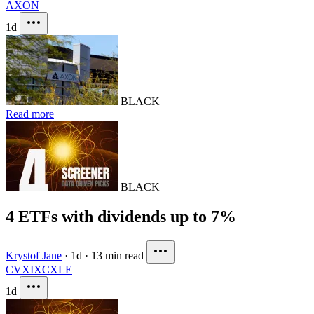
AXON
1d
BLACK
Read more
BLACK
4 ETFs with dividends up to 7%
Krystof Jane
·
1d
·
13 min read
CVX
IXC
XLE
1d