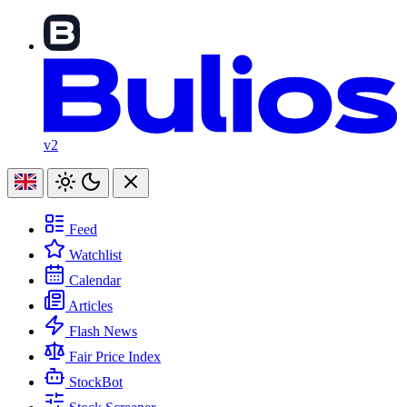
v2
Feed
Watchlist
Calendar
Articles
Flash News
Fair Price Index
StockBot