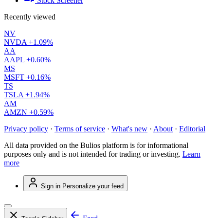
Stock Screener
Recently viewed
NV
NVDA
+1.09%
AA
AAPL
+0.60%
MS
MSFT
+0.16%
TS
TSLA
+1.94%
AM
AMZN
+0.59%
Privacy policy
·
Terms of service
·
What's new
·
About
·
Editorial
All data provided on the Bulios platform is for informational
purposes only and is not intended for trading or investing.
Learn
more
Sign in
Personalize your feed