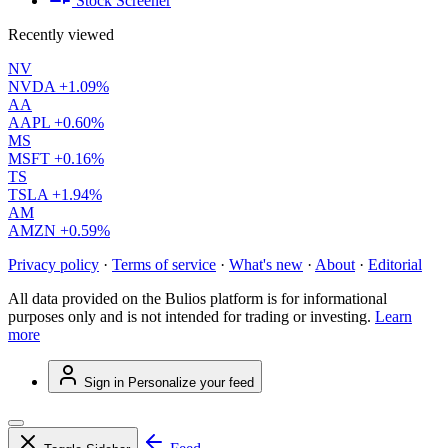
Stock Screener
Recently viewed
NV
NVDA
+1.09%
AA
AAPL
+0.60%
MS
MSFT
+0.16%
TS
TSLA
+1.94%
AM
AMZN
+0.59%
Privacy policy
·
Terms of service
·
What's new
·
About
·
Editorial
All data provided on the Bulios platform is for informational
purposes only and is not intended for trading or investing.
Learn
more
Sign in
Personalize your feed