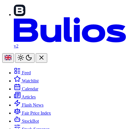
v2
Feed
Watchlist
Calendar
Articles
Flash News
Fair Price Index
StockBot