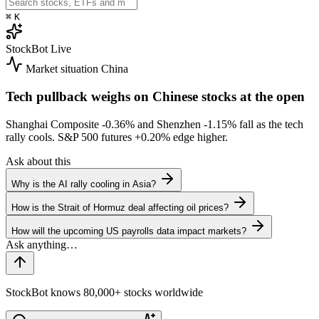
⌘
K
StockBot
Live
Market situation
China
Tech pullback weighs on Chinese stocks at the open
Shanghai Composite
-0.36%
and Shenzhen
-1.15%
fall as the tech
rally cools. S&P 500 futures
+0.20%
edge higher.
Ask about this
Why is the AI rally cooling in Asia?
How is the Strait of Hormuz deal affecting oil prices?
How will the upcoming US payrolls data impact markets?
StockBot knows 80,000+ stocks worldwide