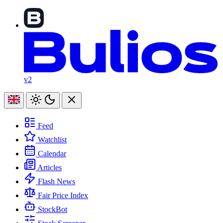
v2
Feed
Watchlist
Calendar
Articles
Flash News
Fair Price Index
StockBot