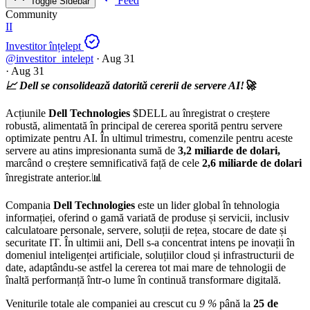
Feed
Toggle Sidebar
Community
II
Investitor înțelept
@investitor_intelept
·
Aug 31
·
Aug 31
📈 Dell se consolidează datorită cererii de servere AI!🚀
Acțiunile
Dell Technologies
$DELL
au înregistrat o creștere
robustă, alimentată în principal de cererea sporită pentru servere
optimizate pentru AI. În ultimul trimestru, comenzile pentru aceste
servere au atins impresionanta sumă de
3,2 miliarde de dolari,
marcând o creștere semnificativă față de cele
2,6 miliarde de dolari
înregistrate anterior.📊
Compania
Dell Technologies
este un lider global în tehnologia
informației, oferind o gamă variată de produse și servicii, inclusiv
calculatoare personale, servere, soluții de rețea, stocare de date și
securitate IT. În ultimii ani, Dell s-a concentrat intens pe inovații în
domeniul inteligenței artificiale, soluțiilor cloud și infrastructurii de
date, adaptându-se astfel la cererea tot mai mare de tehnologii de
înaltă performanță într-o lume în continuă transformare digitală.
Veniturile totale ale companiei au crescut cu
9 %
până la
25 de