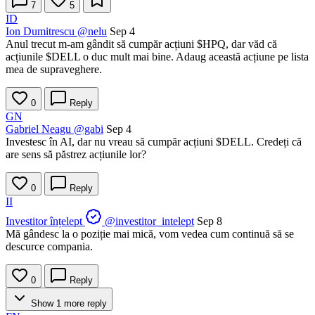
7
5
ID
Ion Dumitrescu
@nelu
Sep 4
Anul trecut m-am gândit să cumpăr acțiuni
$HPQ
, dar văd că
acțiunile
$DELL
o duc mult mai bine. Adaug această acțiune pe lista
mea de supraveghere.
0
Reply
GN
Gabriel Neagu
@gabi
Sep 4
Investesc în AI, dar nu vreau să cumpăr acțiuni
$DELL
. Credeți că
are sens să păstrez acțiunile lor?
0
Reply
II
Investitor înțelept
@investitor_intelept
Sep 8
Mă gândesc la o poziție mai mică, vom vedea cum continuă să se
descurce compania.
0
Reply
Show 1 more reply