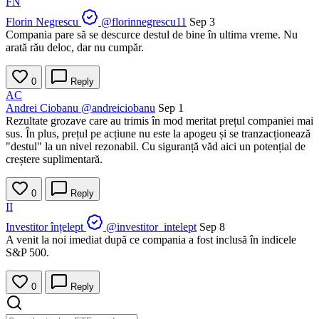
FN
Florin Negrescu
@florinnegrescu11
Sep 3
Compania pare să se descurce destul de bine în ultima vreme. Nu
arată rău deloc, dar nu cumpăr.
0
Reply
AC
Andrei Ciobanu
@andreiciobanu
Sep 1
Rezultate grozave care au trimis în mod meritat prețul companiei mai
sus. În plus, prețul pe acțiune nu este la apogeu și se tranzacționează
"destul" la un nivel rezonabil. Cu siguranță văd aici un potențial de
creștere suplimentară.
0
Reply
II
Investitor înțelept
@investitor_intelept
Sep 8
A venit la noi imediat după ce compania a fost inclusă în indicele
S&P 500.
0
Reply