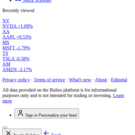
Stock Screener
Recently viewed
NV
NVDA
+1.09%
AA
AAPL
+0.53%
MS
MSFT
-1.79%
TS
TSLA
-0.58%
AM
AMZN
-3.17%
Privacy policy
·
Terms of service
·
What's new
·
About
·
Editorial
All data provided on the Bulios platform is for informational
purposes only and is not intended for trading or investing.
Learn
more
Sign in
Personalize your feed