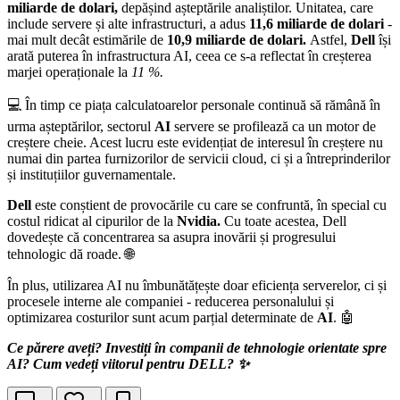
miliarde de dolari,
depășind așteptările analiștilor. Unitatea, care
include servere și alte infrastructuri, a adus
11,6 miliarde de dolari
-
mai mult decât estimările de
10,9 miliarde de dolari.
Astfel,
Dell
își
arată puterea în infrastructura AI, ceea ce s-a reflectat în creșterea
marjei operaționale la
11 %.
💻 În timp ce piața calculatoarelor personale continuă să rămână în
urma așteptărilor, sectorul
AI
servere se profilează ca un motor de
creștere cheie. Acest lucru este evidențiat de interesul în creștere nu
numai din partea furnizorilor de servicii cloud, ci și a întreprinderilor
și instituțiilor guvernamentale.
Dell
este conștient de provocările cu care se confruntă, în special cu
costul ridicat al cipurilor de la
Nvidia.
Cu toate acestea, Dell
dovedește că concentrarea sa asupra inovării și progresului
tehnologic dă roade. 🌐
În plus, utilizarea AI nu îmbunătățește doar eficiența serverelor, ci și
procesele interne ale companiei - reducerea personalului și
optimizarea costurilor sunt acum parțial determinate de
AI
. 🤖
Ce părere aveți? Investiți în companii de tehnologie orientate spre
AI? Cum vedeți viitorul pentru DELL? ✨