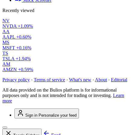
Stock Screener
Recently viewed
NV
NVDA
+1.09%
AA
AAPL
+0.60%
MS
MSFT
+0.16%
TS
TSLA
+1.94%
AM
AMZN
+0.59%
Privacy policy
·
Terms of service
·
What's new
·
About
·
Editorial
All data provided on the Bulios platform is for informational
purposes only and is not intended for trading or investing.
Learn
more
Sign in
Personalize your feed