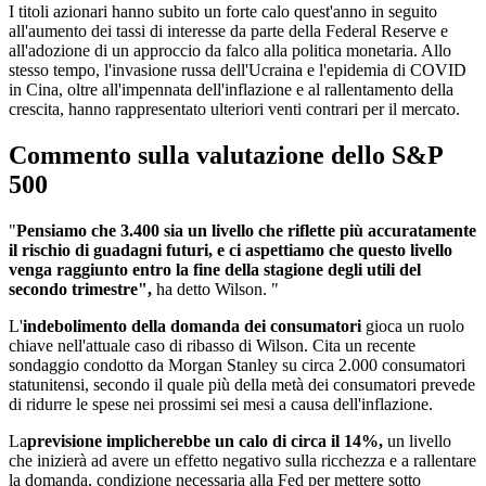
I titoli azionari hanno subito un forte calo quest'anno in seguito
all'aumento dei tassi di interesse da parte della Federal Reserve e
all'adozione di un approccio da falco alla politica monetaria. Allo
stesso tempo, l'invasione russa dell'Ucraina e l'epidemia di COVID
in Cina, oltre all'impennata dell'inflazione e al rallentamento della
crescita, hanno rappresentato ulteriori venti contrari per il mercato.
Commento sulla valutazione dello S&P
500
"
Pensiamo che 3.400 sia un livello che riflette più accuratamente
il rischio di guadagni futuri, e ci aspettiamo che questo livello
venga raggiunto entro la fine della stagione degli utili del
secondo trimestre",
ha detto Wilson. "
L'
indebolimento della domanda dei consumatori
gioca un ruolo
chiave nell'attuale caso di ribasso di Wilson. Cita un recente
sondaggio condotto da Morgan Stanley su circa 2.000 consumatori
statunitensi, secondo il quale più della metà dei consumatori prevede
di ridurre le spese nei prossimi sei mesi a causa dell'inflazione.
La
previsione implicherebbe un calo di circa il 14%,
un livello
che inizierà ad avere un effetto negativo sulla ricchezza e a rallentare
la domanda, condizione necessaria alla Fed per mettere sotto