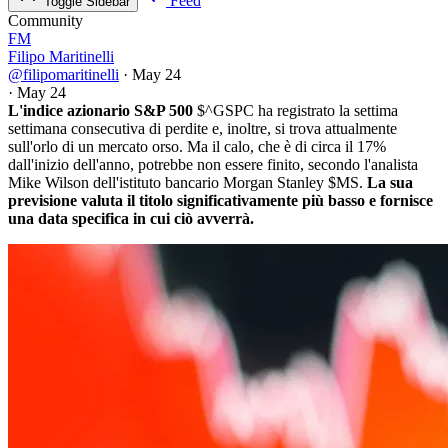
Feed
Toggle Sidebar
Community
FM
Filipo Maritinelli
@filipomaritinelli
·
May 24
·
May 24
L'indice azionario S&P 500
$^GSPC
ha registrato la settima
settimana consecutiva di perdite e, inoltre, si trova attualmente
sull'orlo di un mercato orso. Ma il calo, che è di circa il 17%
dall'inizio dell'anno, potrebbe non essere finito, secondo l'analista
Mike Wilson dell'istituto bancario Morgan Stanley
$MS
.
La sua
previsione valuta il titolo significativamente più basso e fornisce
una data specifica in cui ciò avverrà.