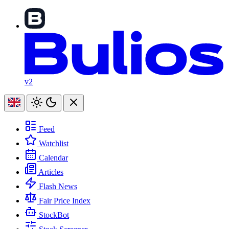
v2
Feed
Watchlist
Calendar
Articles
Flash News
Fair Price Index
StockBot