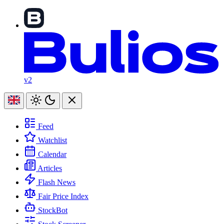
v2
Feed
Watchlist
Calendar
Articles
Flash News
Fair Price Index
StockBot