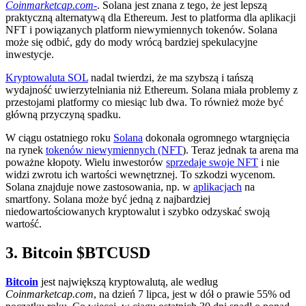
Coinmarketcap.com-
. Solana jest znana z tego, że jest lepszą
praktyczną alternatywą dla Ethereum. Jest to platforma dla aplikacji
NFT i powiązanych platform niewymiennych tokenów. Solana
może się odbić, gdy do mody wrócą bardziej spekulacyjne
inwestycje.
Kryptowaluta SOL
nadal twierdzi, że ma szybszą i tańszą
wydajność uwierzytelniania niż Ethereum. Solana miała problemy z
przestojami platformy co miesiąc lub dwa. To również może być
główną przyczyną spadku.
W ciągu ostatniego roku
Solana
dokonała ogromnego wtargnięcia
na rynek
tokenów niewymiennych (NFT
). Teraz jednak ta arena ma
poważne kłopoty. Wielu inwestorów
sprzedaje swoje NFT
i nie
widzi zwrotu ich wartości wewnętrznej. To szkodzi wycenom.
Solana znajduje nowe zastosowania, np. w
aplikacjach
na
smartfony. Solana może być jedną z najbardziej
niedowartościowanych kryptowalut i szybko odzyskać swoją
wartość.
3. Bitcoin
$BTCUSD
Bitcoin
jest największą kryptowalutą, ale według
Coinmarketcap.com
, na dzień 7 lipca, jest w dół o prawie 55% od