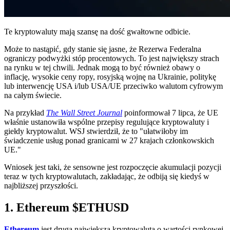
Te kryptowaluty mają szansę na dość gwałtowne odbicie.
Może to nastąpić, gdy stanie się jasne, że Rezerwa Federalna
ograniczy podwyżki stóp procentowych. To jest największy strach
na rynku w tej chwili. Jednak mogą to być również obawy o
inflację, wysokie ceny ropy, rosyjską wojnę na Ukrainie, politykę
lub interwencję USA i/lub USA/UE przeciwko walutom cyfrowym
na całym świecie.
Na przykład
The Wall Street Journal
poinformował 7 lipca, że UE
właśnie ustanowiła wspólne przepisy regulujące kryptowaluty i
giełdy kryptowalut. WSJ stwierdził, że to "ułatwiłoby im
świadczenie usług ponad granicami w 27 krajach członkowskich
UE."
Wniosek jest taki, że sensowne jest rozpoczęcie akumulacji pozycji
teraz w tych kryptowalutach, zakładając, że odbiją się kiedyś w
najbliższej przyszłości.
1. Ethereum
$ETHUSD
Ethereum
jest drugą największą kryptowalutą o wartości rynkowej