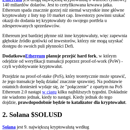
140 miliardów dolarów. Jest to certyfikowana krwawa jatka.
Ethereum spada znacznie gorzej niż niemal wszystkie inne główne
kryptowaluty z listy top 10 market cap. Inwestorzy powinni szukać
okazji do dodania tej kryptowaluty do swojego portfela u
zdesperowanych sprzedawców.
Ethereum jest bardziej płynne niż inne kryptowaluty, więc zapewnia
głębokie źródło gotówki od inwestorów, którzy nie mogą uzyskać
dostępu do swoich puli płynności Defi.
Dodatkowo
Ethereum
planuje przejść hard fork
, w którym
odejdzie od weryfikacji transakcji poprzez proof-of-work (PoW) -
czyli wydobywanie kryptowalut.
Przejdzie na proof-of-stake (PoS), który teoretycznie może sprawić,
że jego transakcje będą działać znacznie sprawniej. Na podstawie
ostatnich doniesień wydaje się, że "połączenie" z opartym na PoS
Ethereum 2.0 nastąpi
w ciągu
kilku najbliższych tygodni. Dokładnie
nie wiadomo jednak, kiedy to nastąpi. Kiedy jednak do tego
dojdzie,
prawdopodobnie będzie to katalizator dla kryptowalut
.
2. Solana
$SOLUSD
Solana
jest 9. największą kryptowalutą według