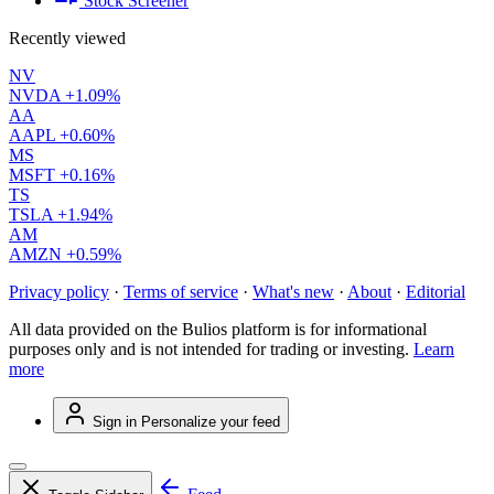
Stock Screener
Recently viewed
NV
NVDA
+1.09%
AA
AAPL
+0.60%
MS
MSFT
+0.16%
TS
TSLA
+1.94%
AM
AMZN
+0.59%
Privacy policy
·
Terms of service
·
What's new
·
About
·
Editorial
All data provided on the Bulios platform is for informational
purposes only and is not intended for trading or investing.
Learn
more
Sign in
Personalize your feed