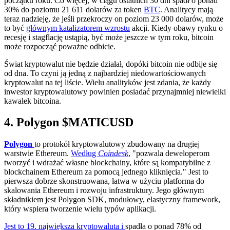
początku roku. Co więcej, w ciągu ostatnich 30 dni spadł o ponad
30% do poziomu 21 611 dolarów za token
BTC
. Analitycy mają
teraz nadzieję, że jeśli przekroczy on poziom 23 000 dolarów, może
to być
głównym katalizatorem wzrostu
akcji. Kiedy obawy rynku o
recesję i stagflację ustąpią, być może jeszcze w tym roku, bitcoin
może rozpocząć poważne odbicie.
Świat kryptowalut nie będzie działał, dopóki bitcoin nie odbije się
od dna. To czyni ją jedną z najbardziej niedowartościowanych
kryptowalut na tej liście. Wielu analityków jest zdania, że każdy
inwestor kryptowalutowy powinien posiadać przynajmniej niewielki
kawałek bitcoina.
4. Polygon
$MATICUSD
Polygon
to protokół kryptowalutowy zbudowany na drugiej
warstwie Ethereum.
Według
Coindesk
, "pozwala deweloperom
tworzyć i wdrażać własne blockchainy, które są kompatybilne z
blockchainem Ethereum za pomocą jednego kliknięcia." Jest to
pierwsza dobrze skonstruowana, łatwa w użyciu platforma do
skalowania Ethereum i rozwoju infrastruktury. Jego głównym
składnikiem jest Polygon SDK, modułowy, elastyczny framework,
który wspiera tworzenie wielu typów aplikacji.
Jest to 19. największa kryptowaluta i
spadła o ponad 78% od