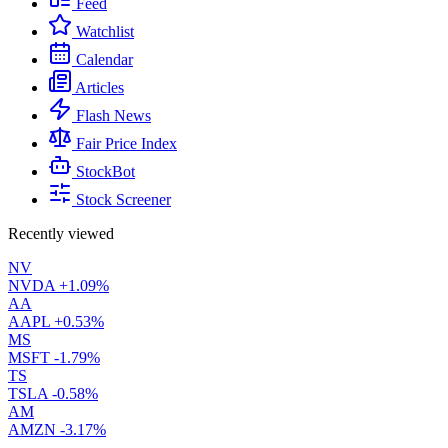
Feed
Watchlist
Calendar
Articles
Flash News
Fair Price Index
StockBot
Stock Screener
Recently viewed
NV
NVDA
+1.09%
AA
AAPL
+0.53%
MS
MSFT
-1.79%
TS
TSLA
-0.58%
AM
AMZN
-3.17%