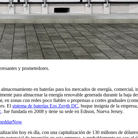
resantes y prometedores.
e almacenamiento en baterías para los mercados de energía, comercial, i
cipalmente para almacenar la energía renovable generada durante la baj
r, en zonas con redes poco fiables o propensas a cortes graduales (com
les. El
sistema de baterías Eos Znyth DC
, buque insignia de la empresa
c
. fue fundada en 2008 y tiene su sede en Edison, Nueva Jersey.
CheddarNow
alización hoy en día, con una capitalización de 130 millones de dólare
nte potencial de inversión en esta empresa, y probablemente no soy el ún