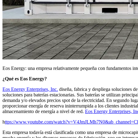
Eos Energy: una empresa relativamente pequeña con fundamentos inte
¿Qué es Eos Energy?
Eos Energy Enterprises, Inc.
diseña, fabrica y despliega soluciones d
soluciones para baterías estacionarias. Sus baterías se utilizan prin
demanda y/o elevados precios spot de la electricidad. En segundo luga
proporcionar energía de reserva ininterrumpida a los clientes industria
almacenamiento de energía a nivel de red.
Eos Energy Enterprises, In
h
ttps://www.youtube.com/watch?v=V4JmJLMh7N0&ab_channel=
Esta empresa todavía está clasificada como una empresa de microcapit
mucha energía y los diversos procesos de fabricación, veo un interesa