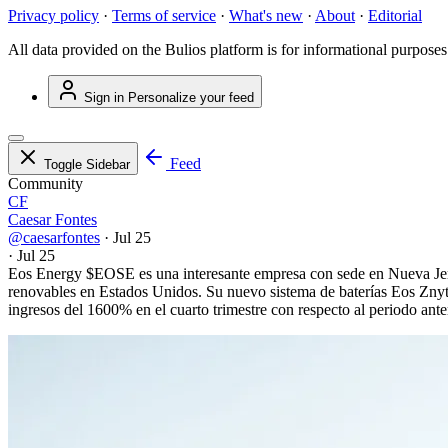
Privacy policy
·
Terms of service
·
What's new
·
About
·
Editorial
All data provided on the Bulios platform is for informational purposes
Sign in
Personalize your feed
Feed
Toggle Sidebar
Community
CF
Caesar Fontes
@caesarfontes
·
Jul 25
·
Jul 25
Eos Energy
$EOSE
es una interesante empresa con sede en Nueva Jer
renovables en Estados Unidos. Su nuevo sistema de baterías Eos Znyth 
ingresos del 1600% en el cuarto trimestre con respecto al periodo anter