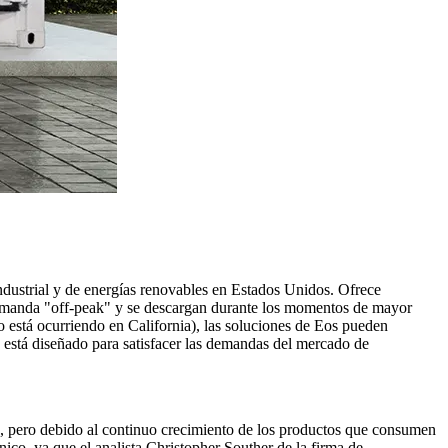
ndustrial y de energías renovables en Estados Unidos. Ofrece
a demanda "off-peak" y se descargan durante los momentos de mayor
o está ocurriendo en California), las soluciones de Eos pueden
, está diseñado para satisfacer las demandas del mercado de
s, pero debido al continuo crecimiento de los productos que consumen
ico, ya que el analista Christopher Souther de la firma de