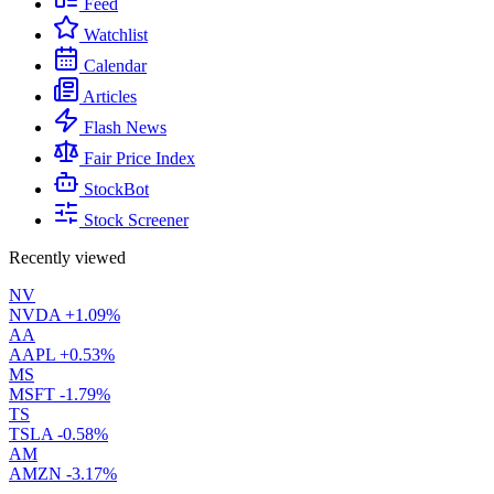
Feed
Watchlist
Calendar
Articles
Flash News
Fair Price Index
StockBot
Stock Screener
Recently viewed
NV
NVDA
+1.09%
AA
AAPL
+0.53%
MS
MSFT
-1.79%
TS
TSLA
-0.58%
AM
AMZN
-3.17%