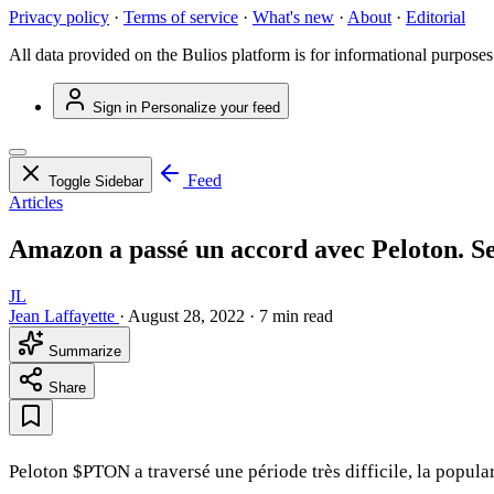
Privacy policy
·
Terms of service
·
What's new
·
About
·
Editorial
All data provided on the Bulios platform is for informational purposes
Sign in
Personalize your feed
Feed
Toggle Sidebar
Articles
Amazon a passé un accord avec Peloton. Se
JL
Jean Laffayette
·
August 28, 2022
·
7 min read
Summarize
Share
Peloton
$PTON
a traversé une période très difficile, la popula