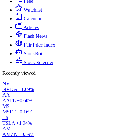
Feed
Watchlist
Calendar
Articles
Flash News
Fair Price Index
StockBot
Stock Screener
Recently viewed
NV
NVDA
+1.09%
AA
AAPL
+0.60%
MS
MSFT
+0.16%
TS
TSLA
+1.94%
AM
AMZN
+0.59%