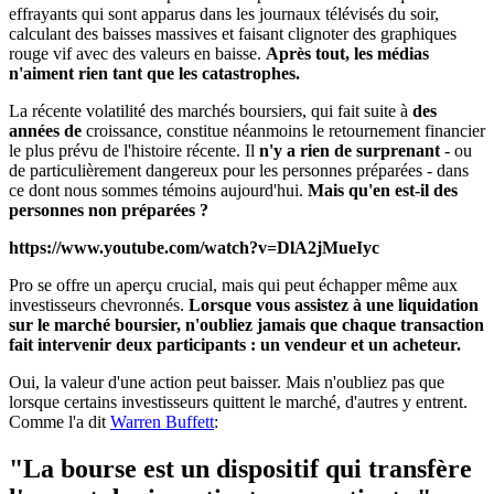
effrayants qui sont apparus dans les journaux télévisés du soir,
calculant des baisses massives et faisant clignoter des graphiques
rouge vif avec des valeurs en baisse.
Après tout, les médias
n'aiment rien tant que les catastrophes.
La récente volatilité des marchés boursiers, qui fait suite à
des
années de
croissance, constitue néanmoins le retournement financier
le plus prévu de l'histoire récente. Il
n'y a rien de surprenant
- ou
de particulièrement dangereux pour les personnes préparées - dans
ce dont nous sommes témoins aujourd'hui.
Mais qu'en est-il des
personnes non préparées ?
https://www.youtube.com/watch?v=DlA2jMueIyc
Pro se offre un aperçu crucial, mais qui peut échapper même aux
investisseurs chevronnés.
Lorsque vous assistez à une liquidation
sur le marché boursier, n'oubliez jamais que chaque transaction
fait intervenir deux participants : un vendeur et un acheteur.
Oui, la valeur d'une action peut baisser. Mais n'oubliez pas que
lorsque certains investisseurs quittent le marché, d'autres y entrent.
Comme l'a dit
Warren Buffett
:
"La bourse est un dispositif qui transfère