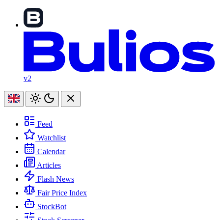
v2
Feed
Watchlist
Calendar
Articles
Flash News
Fair Price Index
StockBot