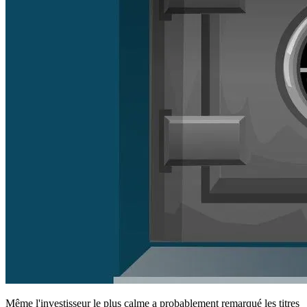
Même l'investisseur le plus calme a probablement remarqué les titres