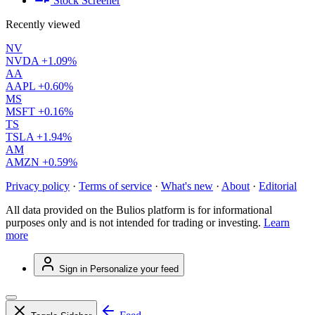
Stock Screener
Recently viewed
NV
NVDA
+1.09%
AA
AAPL
+0.60%
MS
MSFT
+0.16%
TS
TSLA
+1.94%
AM
AMZN
+0.59%
Privacy policy
·
Terms of service
·
What's new
·
About
·
Editorial
All data provided on the Bulios platform is for informational
purposes only and is not intended for trading or investing.
Learn
more
Sign in
Personalize your feed