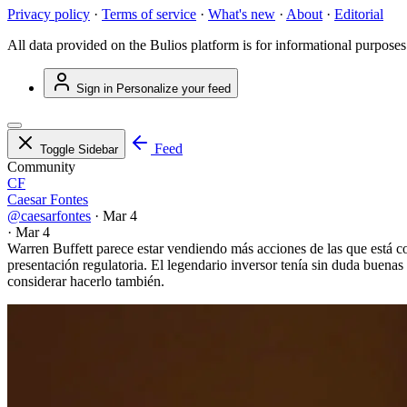
Privacy policy
·
Terms of service
·
What's new
·
About
·
Editorial
All data provided on the Bulios platform is for informational purposes
Sign in
Personalize your feed
Feed
Toggle Sidebar
Community
CF
Caesar Fontes
@caesarfontes
·
Mar 4
·
Mar 4
Warren Buffett parece estar vendiendo más acciones de las que está c
presentación regulatoria. El legendario inversor tenía sin duda buena
considerar hacerlo también.