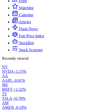
Feed
Watchlist
Calendar
Articles
Flash News
Fair Price Index
StockBot
Stock Screener
Recently viewed
NV
NVDA
-1.15%
AA
AAPL
-0.61%
MS
MSFT
+2.32%
TS
TSLA
+0.78%
AM
AMZN
-0.19%