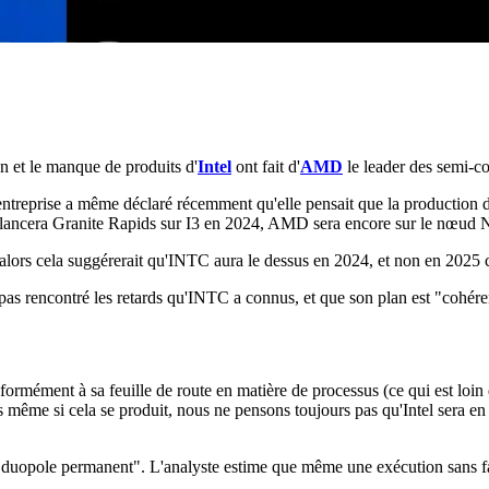
on et le manque de produits d'
Intel
ont fait d'
AMD
le leader des semi-c
entreprise a même déclaré récemment qu'elle pensait que la productio
ntel lancera Granite Rapids sur I3 en 2024, AMD sera encore sur le nœu
"alors cela suggérerait qu'INTC aura le dessus en 2024, et non en 2025
 pas rencontré les retards qu'INTC a connus, et que son plan est "cohér
formément à sa feuille de route en matière de processus (ce qui est loin 
même si cela se produit, nous ne pensons toujours pas qu'Intel sera en
uopole permanent". L'analyste estime que même une exécution sans faille 