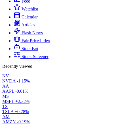
Feed
Watchlist
Calendar
Articles
Flash News
Fair Price Index
StockBot
Stock Screener
Recently viewed
NV
NVDA
-1.15%
AA
AAPL
-0.61%
MS
MSFT
+2.32%
TS
TSLA
+0.78%
AM
AMZN
-0.19%