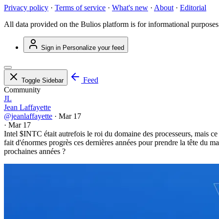
Privacy policy
·
Terms of service
·
What's new
·
About
·
Editorial
All data provided on the Bulios platform is for informational purposes
Sign in
Personalize your feed
Feed
Toggle Sidebar
Community
JL
Jean Laffayette
@jeanlaffayette
·
Mar 17
·
Mar 17
Intel
$INTC
était autrefois le roi du domaine des processeurs, mais c
fait d'énormes progrès ces dernières années pour prendre la tête du march
prochaines années ?