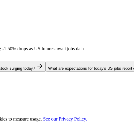
ng
-1.50%
drops as US futures await jobs data.
stock surging today?
What are expectations for today's US jobs report
okies to measure usage.
See our Privacy Policy.