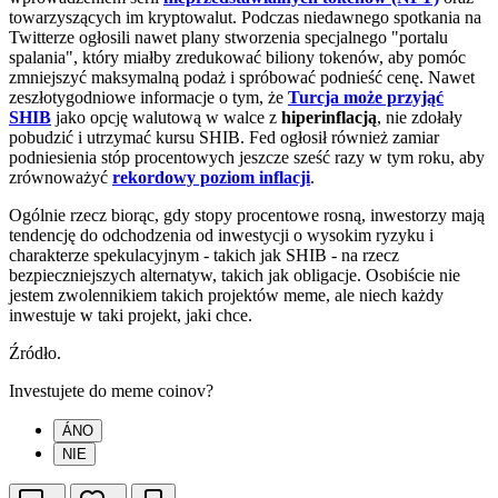
towarzyszących im kryptowalut. Podczas niedawnego spotkania na
Twitterze ogłosili nawet plany stworzenia specjalnego "portalu
spalania", który miałby zredukować biliony tokenów, aby pomóc
zmniejszyć maksymalną podaż i spróbować podnieść cenę. Nawet
zeszłotygodniowe informacje o tym, że
Turcja może przyjąć
SHIB
jako opcję walutową w walce z
hiperinflacją
, nie zdołały
pobudzić i utrzymać kursu SHIB. Fed ogłosił również zamiar
podniesienia stóp procentowych jeszcze sześć razy w tym roku, aby
zrównoważyć
rekordowy poziom inflacji
.
Ogólnie rzecz biorąc, gdy stopy procentowe rosną, inwestorzy mają
tendencję do odchodzenia od inwestycji o wysokim ryzyku i
charakterze spekulacyjnym - takich jak SHIB - na rzecz
bezpieczniejszych alternatyw, takich jak obligacje. Osobiście nie
jestem zwolennikiem takich projektów meme, ale niech każdy
inwestuje w taki projekt, jaki chce.
Źródło.
Investujete do meme coinov?
ÁNO
NIE