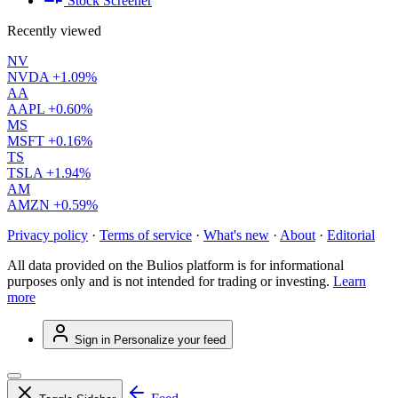
Stock Screener
Recently viewed
NV
NVDA
+1.09%
AA
AAPL
+0.60%
MS
MSFT
+0.16%
TS
TSLA
+1.94%
AM
AMZN
+0.59%
Privacy policy
·
Terms of service
·
What's new
·
About
·
Editorial
All data provided on the Bulios platform is for informational
purposes only and is not intended for trading or investing.
Learn
more
Sign in
Personalize your feed