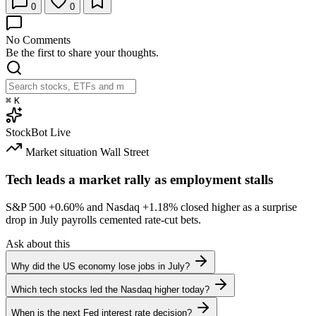
0
0
No Comments
Be the first to share your thoughts.
⌘
K
StockBot
Live
Market situation
Wall Street
Tech leads a market rally as employment stalls
S&P 500
+0.60%
and Nasdaq
+1.18%
closed higher as a surprise
drop in July payrolls cemented rate-cut bets.
Ask about this
Why did the US economy lose jobs in July?
Which tech stocks led the Nasdaq higher today?
When is the next Fed interest rate decision?