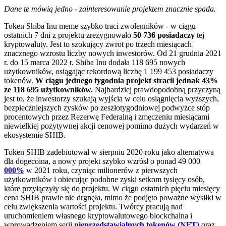
Dane te mówią jedno - zainteresowanie projektem znacznie spada.
Token Shiba Inu meme szybko traci zwolenników - w ciągu
ostatnich 7 dni z projektu zrezygnowało
50 736 posiadaczy
tej
kryptowaluty. Jest to szokujący zwrot po trzech miesiącach
znacznego wzrostu liczby nowych inwestorów. Od 21 grudnia 2021
r. do 15 marca 2022 r. Shiba Inu dodała 118 695 nowych
użytkowników, osiągając rekordową liczbę 1 199 453 posiadaczy
tokenów.
W ciągu jednego tygodnia projekt stracił jednak 43%
ze 118 695 użytkowników.
Najbardziej prawdopodobną przyczyną
jest to, że inwestorzy szukają wyjścia w celu osiągnięcia wyższych,
bezpieczniejszych zysków po zeszłotygodniowej podwyżce stóp
procentowych przez Rezerwę Federalną i zmęczeniu miesiącami
niewielkiej pozytywnej akcji cenowej pomimo dużych wydarzeń w
ekosystemie SHIB.
Token SHIB zadebiutował w sierpniu 2020 roku jako alternatywa
dla dogecoina, a nowy projekt szybko wzrósł o ponad 49 000
000%
w 2021 roku, czyniąc milionerów z pierwszych
użytkowników i obiecując podobne zyski setkom tysięcy osób,
które przyłączyły się do projektu. W ciągu ostatnich pięciu miesięcy
cena SHIB prawie nie drgnęła, mimo że podjęto poważne wysiłki w
celu zwiększenia wartości projektu. Twórcy pracują nad
uruchomieniem własnego kryptowalutowego blockchaina i
wprowadzeniem serii
nieprzedstawialnych tokenów (NFT)
oraz