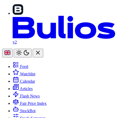
v2
Feed
Watchlist
Calendar
Articles
Flash News
Fair Price Index
StockBot