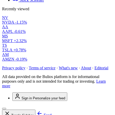
Stock Screener
Recently viewed
NV
NVDA
-1.15%
AA
AAPL
-0.61%
MS
MSFT
+2.32%
TS
TSLA
+0.78%
AM
AMZN
-0.19%
Privacy policy
·
Terms of service
·
What's new
·
About
·
Editorial
All data provided on the Bulios platform is for informational
purposes only and is not intended for trading or investing.
Learn
more
Sign in
Personalize your feed