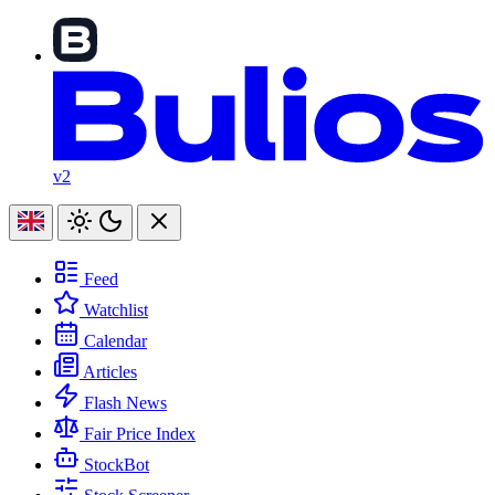
v2
Feed
Watchlist
Calendar
Articles
Flash News
Fair Price Index
StockBot