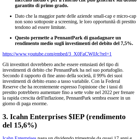
garantito di primo grado.
Dato che la maggior parte delle aziende small-cap e micro-cap
non sono sottoposte a screening, le loro opportunità di prestito
tendono ad essere limitate.
Questo permette a PennantPark di guadagnare un
rendimento medio sugli investimenti del debito del 7,5%.
https://www.youtube.com/embed/3_X0FaCW0Jc?rel=1
Gli investitori dovrebbero anche essere entusiasti del tipo di
investimenti di debito che PennantPark ha nel suo portafoglio.
Secondo il rapporto di fine anno della società, il 99% dei suoi
investimenti di debito erano a tasso variabile. Con la Federal
Reserve che ha recentemente espresso l'opinione che i tassi di
prestito potrebbero aumentare fino a sette volte nel 2022 per frenare
la rapida crescita dell'inflazione, PennantPark sembra essere in un
giorno di paga enorme.
3. Icahn Enterprises
$IEP
(rendimento
del 15,6%)
Icahn Enterprises
paga un dividendo trimestrale da quasi 17 anni e