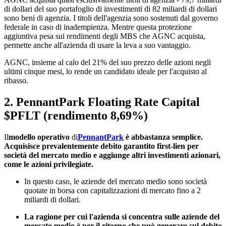
di dollari del suo portafoglio di investimenti di 82 miliardi di dollari
sono beni di agenzia. I titoli dell'agenzia sono sostenuti dal governo
federale in caso di inadempienza. Mentre questa protezione
aggiuntiva pesa sui rendimenti degli MBS che AGNC acquista,
permette anche all'azienda di usare la leva a suo vantaggio.
AGNC, insieme al calo del 21% del suo prezzo delle azioni negli
ultimi cinque mesi, lo rende un candidato ideale per l'acquisto al
ribasso.
2. PennantPark Floating Rate Capital
$PFLT
(rendimento 8,69%)
Il
modello operativo
di
PennantPark
è abbastanza semplice.
Acquisisce prevalentemente debito garantito first-lien per
società del mercato medio e aggiunge altri investimenti azionari,
come le azioni privilegiate.
In questo caso, le aziende del mercato medio sono società
quotate in borsa con capitalizzazioni di mercato fino a 2
miliardi di dollari.
La ragione per cui l'azienda si concentra sulle aziende del
mercato medio è per il ritorno che può generare sul debito