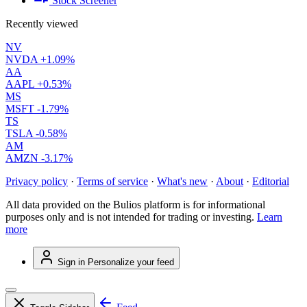
Stock Screener
Recently viewed
NV
NVDA
+1.09%
AA
AAPL
+0.53%
MS
MSFT
-1.79%
TS
TSLA
-0.58%
AM
AMZN
-3.17%
Privacy policy
·
Terms of service
·
What's new
·
About
·
Editorial
All data provided on the Bulios platform is for informational
purposes only and is not intended for trading or investing.
Learn
more
Sign in
Personalize your feed