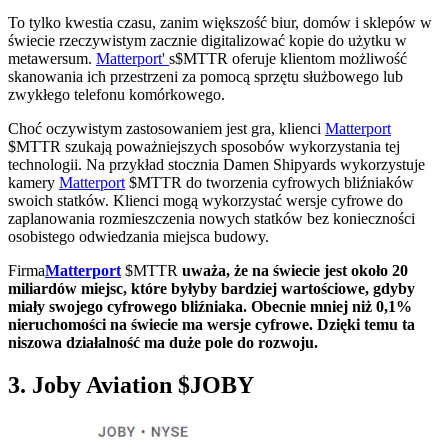
To tylko kwestia czasu, zanim większość biur, domów i sklepów w
świecie rzeczywistym zacznie digitalizować kopie do użytku w
metawersum.
Matterport'
s
$MTTR
oferuje klientom możliwość
skanowania ich przestrzeni za pomocą sprzętu służbowego lub
zwykłego telefonu komórkowego.
Choć oczywistym zastosowaniem jest gra, klienci
Matterport
$MTTR
szukają poważniejszych sposobów wykorzystania tej
technologii. Na przykład stocznia Damen Shipyards wykorzystuje
kamery
Matterport
$MTTR
do tworzenia cyfrowych bliźniaków
swoich statków. Klienci mogą wykorzystać wersje cyfrowe do
zaplanowania rozmieszczenia nowych statków bez konieczności
osobistego odwiedzania miejsca budowy.
Firma
Matterport
$MTTR
uważa, że na świecie jest około 20
miliardów miejsc, które byłyby bardziej wartościowe, gdyby
miały swojego cyfrowego bliźniaka. Obecnie mniej niż 0,1%
nieruchomości na świecie ma wersje cyfrowe. Dzięki temu ta
niszowa działalność ma duże pole do rozwoju.
3. Joby Aviation
$JOBY