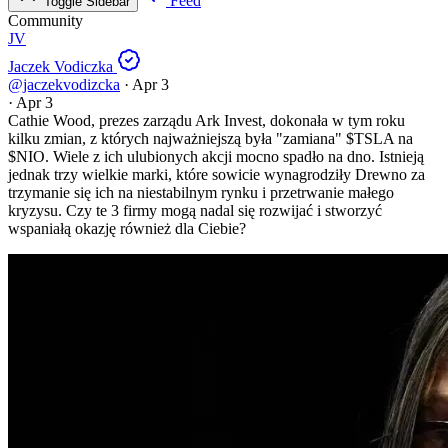
Feed
Toggle Sidebar
Community
JV
Jaczek Vodiczka
@jaczekvodizcka
·
Apr 3
·
Apr 3
Cathie Wood, prezes zarządu Ark Invest, dokonała w tym roku
kilku zmian, z których najważniejszą była "zamiana"
$TSLA
na
$NIO
. Wiele z ich ulubionych akcji mocno spadło na dno. Istnieją
jednak trzy wielkie marki, które sowicie wynagrodziły Drewno za
trzymanie się ich na niestabilnym rynku i przetrwanie małego
kryzysu. Czy te 3 firmy mogą nadal się rozwijać i stworzyć
wspaniałą okazję również dla Ciebie?