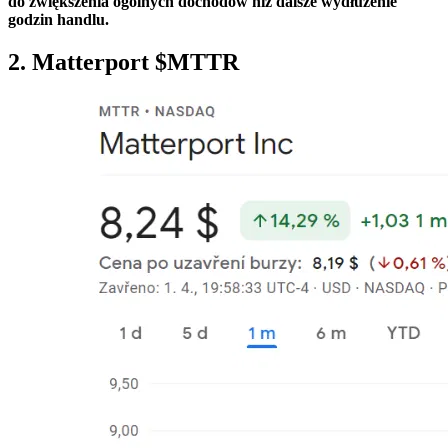
do zwiększenia ogólnych dochodów niż dalsze wydłużenie
godzin handlu.
2. Matterport
$MTTR