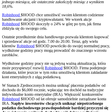
jednego miesiąca, ale ostatecznie zakończyły miesiąc z wynikiem
18,6%.
Robinhood
$HOOD
chce umożliwić swoim klientom codzienne
handlowanie akcjami i kryptowalutami. We wtorek akcje
Robinhood
$HOOD
skoczyły o 24% w górę po tym, jak firma
zbliżyła się do swojego celu.
Ostatnie przedłużenie dnia handlowego pozwala klientom kupować
i sprzedawać akcje od godz. 7.00 do 20.00. Teraz, gdy wielu
klientów
Robinhood
$HOOD
powróciło do swojej normalnej pracy,
wydłużone godziny pracy mogą prowadzić do znacznego wzrostu
zarobków.
Wydłużone godziny pracy nie są jedyną ważną aktualizacją, która
może przyspieszyć rozwój
Robinhood
$HOOD
. Firma podejmuje
działania, które jeszcze w tym roku umożliwią klientom zakładanie
kont emerytalnych z ulgą podatkową.
W Stanach Zjednoczonych można uniknąć płacenia podatków od
dochodu do $6,000 rocznie, wpłacając ten dochód na tradycyjne
indywidualne konto emerytalne (IRA). Większość konkurentów
Robinhood
$HOOD
od lat oferuje samodzielnie zarządzane konta
IRA.
Napływ inwestorów chcących uniknąć niepotrzebnego
podatku dochodowego prawdopodobnie bardziej przyczyni się