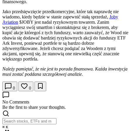
finansowego.
Jako przedsięwzięcie przedkomercyjne, które tak naprawdę nie
wiadomo, kiedy będzie w stanie zapewnić stałą sprzedaż,
Joby
Aviation
$JOBY
jest nadal ryzykownym towarem. Zanim
wyciągniesz swój smartfon i skontaktujesz się z brokerem, aby
kupić akcje któregoś z tych funduszy, warto zauważyć, że Wood nie
obawia się dodawać bardziej ryzykownych akcji do funduszy ETF
Ark Invest, ponieważ portfele te są bardzo dobrze
zdywersyfikowane. Jeżeli chcesz podążać za Woodem z tymi
akcjami, upewnij się, że stanowią one niewielką część znacznie
większego portfela.
Należy pamiętać, że nie jest to porada finansowa. Każda inwestycja
musi zostać poddana szczegółowej analizie.
0
0
No Comments
Be the first to share your thoughts.
⌘
K