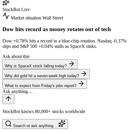
StockBot
Live
Market situation
Wall Street
Dow hits record as money rotates out of tech
Dow
+0.78%
hits a record in a blue-chip rotation. Nasdaq
-0.37%
slips and S&P 500
+0.04%
stalls as SpaceX sinks.
Ask about this
Why is SpaceX stock falling today?
Why did gold hit a seven-week high today?
What to expect from Friday's jobs report?
StockBot knows 80,000+ stocks worldwide
Search or ask anything…