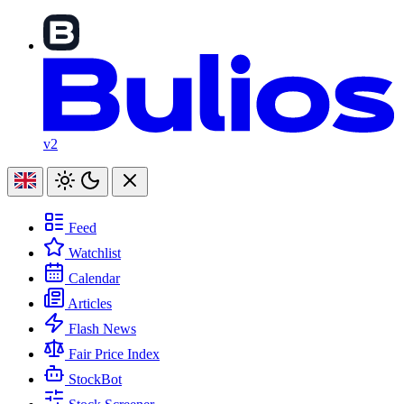
v2
Feed
Watchlist
Calendar
Articles
Flash News
Fair Price Index
StockBot